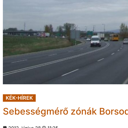
KÉK-HÍREK
Sebességmérő zónák Borso