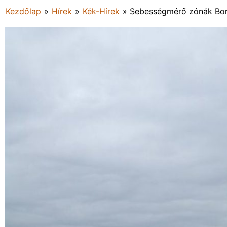
Kezdőlap
»
Hírek
»
Kék-Hírek
»
Sebességmérő zónák Bo