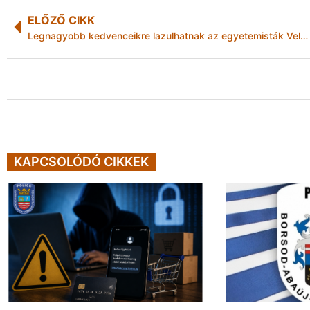
ELŐZŐ CIKK
Legnagyobb kedvenceikre lazulhatnak az egyetemisták Velencén
KAPCSOLÓDÓ CIKKEK