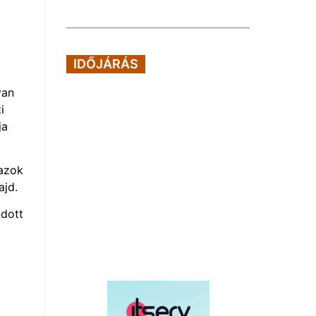
IDŐJÁRÁS
yan
i
ja
azok
ajd.
dott