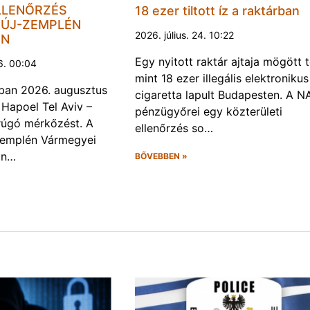
LLENŐRZÉS
18 ezer tiltott íz a raktárban
ÚJ-ZEMPLÉN
2026. július. 24. 10:22
EN
Egy nyitott raktár ajtaja mögött 
6. 00:04
mint 18 ezer illegális elektronikus
ban 2026. augusztus
cigaretta lapult Budapesten. A N
 Hapoel Tel Aviv –
pénzügyőrei egy közterületi
rúgó mérkőzést. A
ellenőrzés so…
Zemplén Vármegyei
án…
BŐVEBBEN »