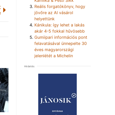
Kamilka & Pesti Sikk
Reális forgatókönyv, hogy
K
jövőre az AI vásárol
!
helyettünk
Kánikula: így lehet a lakás
akár 4-5 fokkal hűvösebb
Gumiipari információs pont
felavatásával ünnepelte 30
éves magyarországi
jelenlétét a Michelin
Hirdetés