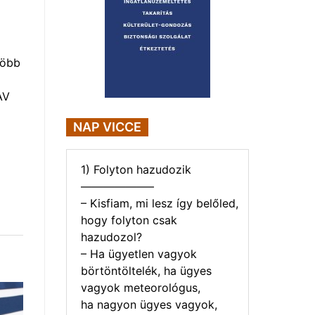
több
AV
NAP VICCE
1) Folyton hazudozik
——————–
– Kisfiam, mi lesz így belőled,
hogy folyton csak
hazudozol?
– Ha ügyetlen vagyok
börtöntöltelék, ha ügyes
vagyok meteorológus,
ha nagyon ügyes vagyok,