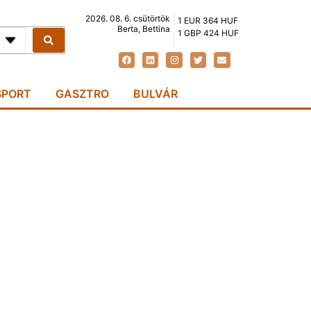
2026. 08. 6. csütörtök
1 EUR 364 HUF
Berta, Bettina
1 GBP 424 HUF
SPORT
GASZTRO
BULVÁR