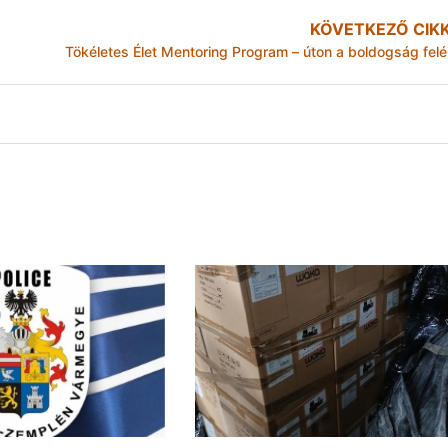
KÖVETKEZŐ CIK
Tökéletes Élet Mentoring Program – úton a boldogság felé