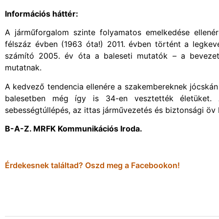
Információs háttér:
A járműforgalom szinte folyamatos emelkedése ellené
félszáz évben (1963 óta!) 2011. évben történt a legkeve
számító 2005. év óta a baleseti mutatók – a beveze
mutatnak.
A kedvező tendencia ellenére a szakembereknek jócskán
balesetben még így is 34-en vesztették életüket.
sebességtúllépés, az ittas járművezetés és biztonsági öv
B-A-Z. MRFK Kommunikációs Iroda.
Érdekesnek találtad? Oszd meg a Facebookon!