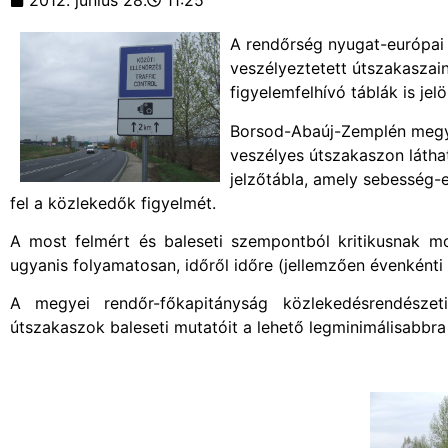
2012. június 28.
11:25
A rendőrség nyugat-európai 
veszélyeztetett útszakaszai
figyelemfelhívó táblák is jelö
Borsod-Abaúj-Zemplén megyéb
veszélyes útszakaszon láthat
jelzőtábla, amely sebesség-e
fel a közlekedők figyelmét.
A most felmért és baleseti szempontból kritikusnak m
ugyanis folyamatosan, időről időre (jellemzően évenkénti
A megyei rendőr-főkapitányság közlekedésrendészet
útszakaszok baleseti mutatóit a lehető legminimálisabbra