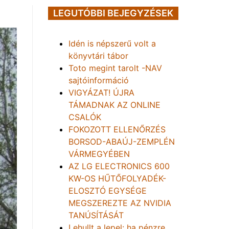
LEGUTÓBBI BEJEGYZÉSEK
Idén is népszerű volt a
könyvtári tábor
Toto megint tarolt -NAV
sajtóinformáció
VIGYÁZAT! ÚJRA
TÁMADNAK AZ ONLINE
CSALÓK
FOKOZOTT ELLENŐRZÉS
BORSOD-ABAÚJ-ZEMPLÉN
VÁRMEGYÉBEN
AZ LG ELECTRONICS 600
KW-OS HŰTŐFOLYADÉK-
ELOSZTÓ EGYSÉGE
MEGSZEREZTE AZ NVIDIA
TANÚSÍTÁSÁT
Lehullt a lepel: ha pénzre