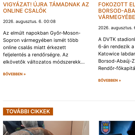
VIGYÁZAT! ÚJRA TÁMADNAK AZ
FOKOZOTT E
ONLINE CSALÓK
BORSOD-ABA
VÁRMEGYÉB
2026. augusztus. 6. 00:08
2026. augusztus. 
Az elmúlt napokban Győr-Moson-
A DVTK stadion
Sopron vármegyében ismét több
6-án rendezik a
online csalás miatt érkezett
Katowice labda
feljelentés a rendőrségre. Az
Borsod-Abaúj-
elkövetők változatos módszerekk…
Rendőr-főkapit
BŐVEBBEN »
BŐVEBBEN »
TOVÁBBI CIKKEK