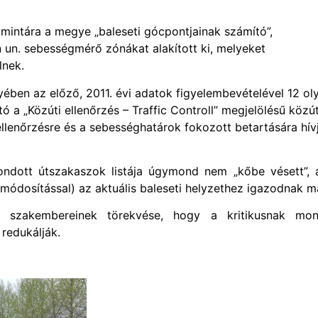
mintára a megye „baleseti gócpontjainak számító”,
n un. sebességmérő zónákat alakított ki, melyeket
lnek.
en az előző, 2011. évi adatok figyelembevételével 12 ol
ó a „Közúti ellenőrzés – Traffic Controll” megjelölésű közút
llenőrzésre és a sebességhatárok fokozott betartására hív
ondott útszakaszok listája úgymond nem „kőbe vésett”, 
 módosítással) az aktuális baleseti helyzethez igazodnak m
i szakembereinek törekvése, hogy a kritikusnak mon
 redukálják.