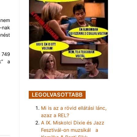
knem
”-nak
nést
n 749
k” a
LEGOLVASOTTABB
Mi is az a rövid ellátási lánc,
azaz a REL?
A IX. Miskolci Dixie és Jazz
Fesztivál-on muzsikál a