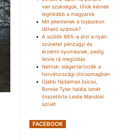
van szükségük, tőlük kérnek
leginkább a magyarok
Mit jelentenek a tojásokon
látható számok?
A szülők 88%-a érzi a nyári
szünetet pénzügyi és
érzelmi nyomásnak, pedig
lenne rá megoldás
Netrisk: slágertartozék a
horvátországi úticsomagban
Újabb fájdalmas búcsú,
Bonnie Tyler halála ismét
összetörte Leslie Mandoki
szívét
FACEBOOK