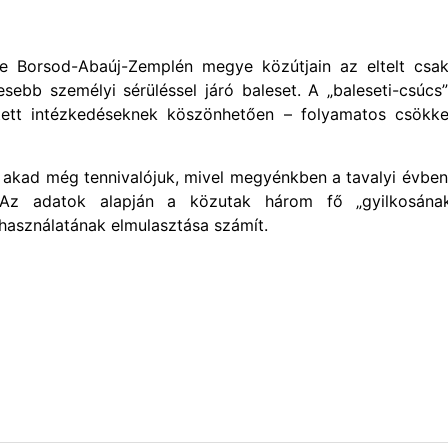
re Borsod-Abaúj-Zemplén megye közútjain az eltelt csa
sebb személyi sérüléssel járó baleset. A „baleseti-csúcs
tett intézkedéseknek köszönhetően – folyamatos csökke
 akad még tennivalójuk, mivel megyénkben a tavalyi évbe
 Az adatok alapján a közutak három fő „gyilkosána
 használatának elmulasztása számít.