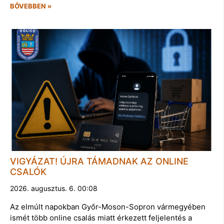
BŐVEBBEN »
VIGYÁZAT! ÚJRA TÁMADNAK AZ ONLINE
CSALÓK
2026. augusztus. 6. 00:08
Az elmúlt napokban Győr-Moson-Sopron vármegyében
ismét több online csalás miatt érkezett feljelentés a