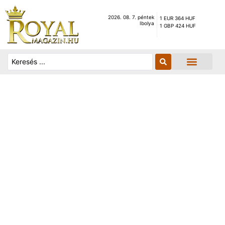
2026. 08. 7. péntek
1 EUR 364 HUF
Ibolya
1 GBP 424 HUF