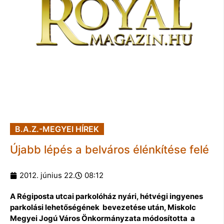
B.A.Z.-MEGYEI HÍREK
Újabb lépés a belváros élénkítése felé
2012. június 22.
08:12
A Régiposta utcai parkolóház nyári, hétvégi ingyenes
parkolási lehetőségének bevezetése után, Miskolc
Megyei Jogú Város Önkormányzata módosította a