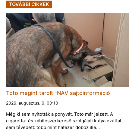
TOVÁBBI CIKKEK
Toto megint tarolt -NAV sajtóinformáció
2026. augusztus. 6. 00:10
Még ki sem nyitották a ponyvát, Toto már jelzett. A
cigaretta- és kábítószerkereső szolgálati kutya ezúttal
sem tévedett: több mint hatezer doboz ille…