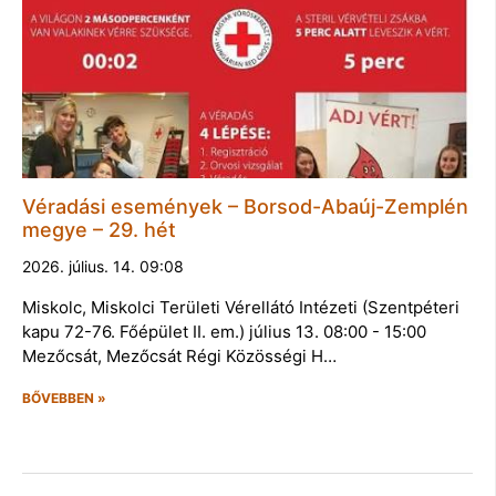
Véradási események – Borsod-Abaúj-Zemplén
megye – 29. hét
2026. július. 14. 09:08
Miskolc, Miskolci Területi Vérellátó Intézeti (Szentpéteri
kapu 72-76. Főépület II. em.) július 13. 08:00 - 15:00
Mezőcsát, Mezőcsát Régi Közösségi H…
BŐVEBBEN »