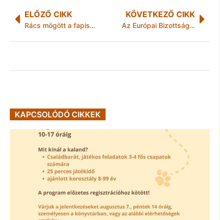
ELŐZŐ CIKK
KÖVETKEZŐ CIKK
Rács mögött a fapisztolyos, álszakállas bankrabló
Az Európai Bizottság megtiltaná a házi lekvárfőzést is?
KAPCSOLÓDÓ CIKKEK