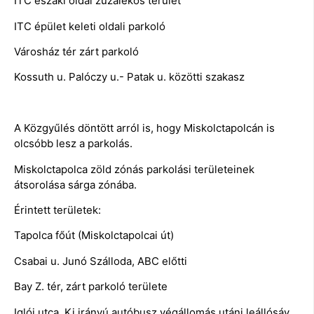
ITC északi oldal zúzalékos terület
ITC épület keleti oldali parkoló
Városház tér zárt parkoló
Kossuth u. Palóczy u.- Patak u. közötti szakasz
A Közgyűlés döntött arról is, hogy Miskolctapolcán is
olcsóbb lesz a parkolás.
Miskolctapolca zöld zónás parkolási területeinek
átsorolása sárga zónába.
Érintett területek:
Tapolca főút (Miskolctapolcai út)
Csabai u. Junó Szálloda, ABC előtti
Bay Z. tér, zárt parkoló területe
Iglói utca, Ki irányú autóbusz végállomás utáni leállósáv