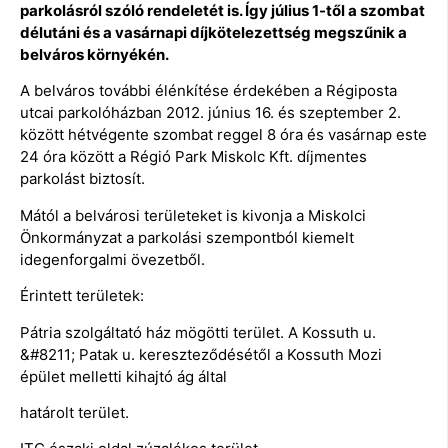
parkolásról szóló rendeletét is. Így július 1-től a szombat
délutáni és a vasárnapi díjkötelezettség megszűnik a
belváros környékén.
A belváros további élénkítése érdekében a Régiposta
utcai parkolóházban 2012. június 16. és szeptember 2.
között hétvégente szombat reggel 8 óra és vasárnap este
24 óra között a Régió Park Miskolc Kft. díjmentes
parkolást biztosít.
Mától a belvárosi területeket is kivonja a Miskolci
Önkormányzat a parkolási szempontból kiemelt
idegenforgalmi övezetből.
Érintett területek:
Pátria szolgáltató ház mögötti terület. A Kossuth u.
&#8211; Patak u. kereszteződésétől a Kossuth Mozi
épület melletti kihajtó ág által
határolt terület.