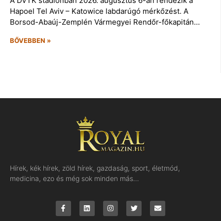
A DVTK stadionban 2026. augusztus 6-án rendezik a
Hapoel Tel Aviv – Katowice labdarúgó mérkőzést. A
Borsod-Abaúj-Zemplén Vármegyei Rendőr-főkapitán…
BŐVEBBEN »
Hírek, kék hírek, zöld hírek, gazdaság, sport, életmód,
medicina, ezo és még sok minden más…