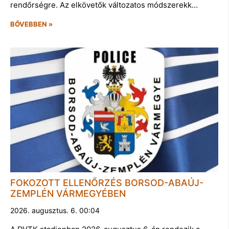
rendőrségre. Az elkövetők változatos módszerekk…
BŐVEBBEN »
FOKOZOTT ELLENŐRZÉS BORSOD-ABAÚJ-
ZEMPLÉN VÁRMEGYÉBEN
2026. augusztus. 6. 00:04