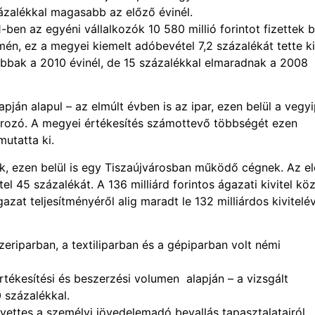
zázalékkal magasabb az előző évinél.
-ben az egyéni vállalkozók 10 580 millió forintot fizettek 
n, ez a megyei kiemelt adóbevétel 7,2 százalékát tette ki
bbak a 2010 évinél, de 15 százalékkal elmaradnak a 2008
pján alapul – az elmúlt évben is az ipar, ezen belül a vegy
tározó. A megyei értékesítés számottevő többségét ezen
utatta ki.
nak, ezen belül is egy Tiszaújvárosban működő cégnek. Az e
l 45 százalékát. A 136 milliárd forintos ágazati kivitel köz
zat teljesítményéről alig maradt le 132 milliárdos kivitelév
eriparban, a textiliparban és a gépiparban volt némi
értékesítési és beszerzési volumen alapján – a vizsgált
0 százalékkal.
yettes a személyi jövedelemadó bevallás tapasztalatairól