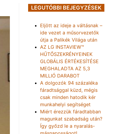
LEGUTÓBBI BEJEGYZÉSEK
Eljött az ideje a váltásnak –
ide vezet a műsorvezetők
útja a Palikék Világa után
AZ LG INSTAVIEW™
HŰTŐSZEKRÉNYEINEK
GLOBÁLIS ÉRTÉKESÍTÉSE
MEGHALADTA AZ 5,3
MILLIÓ DARABOT
A dolgozók 94 százaléka
fáradtsággal küzd, mégis
csak minden hatodik kér
munkahelyi segítséget
Miért érezzük fáradtabban
magunkat szabadság után?
Így győzd le a nyaralás-
másnaposságot!