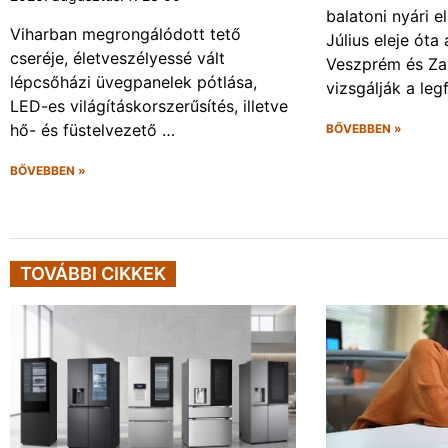
balatoni nyári e
Viharban megrongálódott tető
Július eleje ót
cseréje, életveszélyessé vált
Veszprém és Za
lépcsőházi üvegpanelek pótlása,
vizsgálják a leg
LED-es világításkorszerűsítés, illetve
hő- és füstelvezető …
BŐVEBBEN »
BŐVEBBEN »
TOVÁBBI CIKKEK