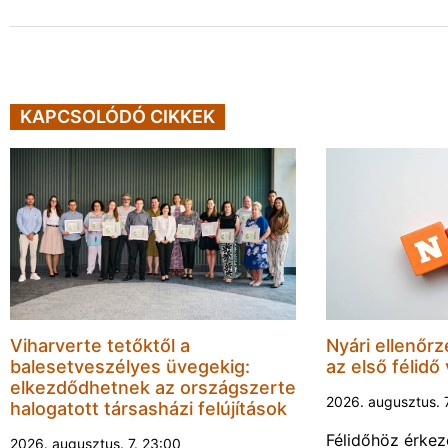
KAPCSOLÓDÓ CIKKEK
Viharverte tetőktől a
Nyári ellenőrz
balesetveszélyes üvegekig:
az első félidő
elkezdődhetnek az országszerte
2026. augusztus. 
halogatott társasházi felújítások
Félidőhöz érkez
2026. augusztus. 7. 23:00