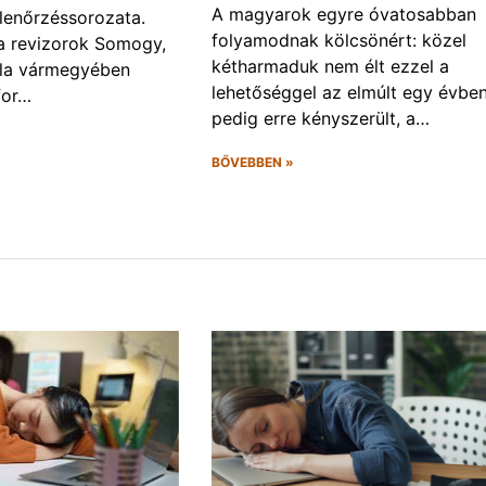
A magyarok egyre óvatosabban
llenőrzéssorozata.
folyamodnak kölcsönért: közel
a a revizorok Somogy,
kétharmaduk nem élt ezzel a
la vármegyében
lehetőséggel az elmúlt egy évben
for…
pedig erre kényszerült, a…
BŐVEBBEN »