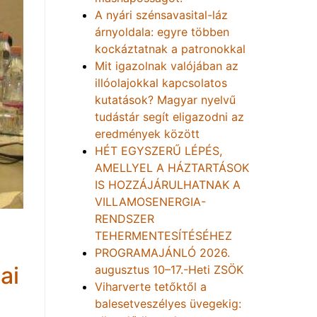
A nyári szénsavasital-láz
árnyoldala: egyre többen
kockáztatnak a patronokkal
Mit igazolnak valójában az
illóolajokkal kapcsolatos
kutatások? Magyar nyelvű
tudástár segít eligazodni az
eredmények között
HÉT EGYSZERŰ LÉPÉS,
AMELLYEL A HÁZTARTÁSOK
IS HOZZÁJÁRULHATNAK A
VILLAMOSENERGIA-
RENDSZER
TEHERMENTESÍTÉSÉHEZ
PROGRAMAJÁNLÓ 2026.
ai
augusztus 10–17.-Heti ZSÖK
Viharverte tetőktől a
balesetveszélyes üvegekig: