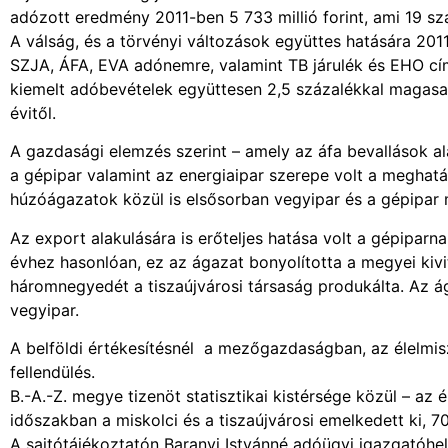
adózott eredmény 2011-ben 5 733 millió forint, ami 19 s
A válság, és a törvényi változások együttes hatására 2011
SZJA, ÁFA, EVA adónemre, valamint TB járulék és EHO címé
kiemelt adóbevételek együttesen 2,5 százalékkal magasa
évitől.
A gazdasági elemzés szerint – amely az áfa bevallások ala
a gépipar valamint az energiaipar szerepe volt a megha
húzóágazatok közül is elsősorban vegyipar és a gépipar m
Az export alakulására is erőteljes hatása volt a gépipar
évhez hasonlóan, ez az ágazat bonyolította a megyei kivite
háromnegyedét a tiszaújvárosi társaság produkálta. Az ága
vegyipar.
A belföldi értékesítésnél a mezőgazdaságban, az élelmisz
fellendülés.
B.-A.-Z. megye tizenöt statisztikai kistérsége közül – az 
időszakban a miskolci és a tiszaújvárosi emelkedett ki, 7
A sajtótájékoztatón Baranyi Istvánné adóügyi igazgatóhel