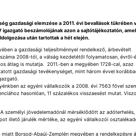
ség gazdasági elemzése a 2011. évi bevallások tükrében v
V igazgató beszámolójának azon a sajtótájékoztatón, ame
dolgozása után tartottak a hét elején.
ben a gazdasági teljesítménnyel rendelkező, árbevételt
 száma 2008-tól, a válság kezdetétől folyamatosan, évről-
os átlag is mutatja. 2011.-ben a megyében 1728-cal, azaz
ytatott gazdasági tevékenységet, mint három évvel korábba
gazgató.
egyénkben az egyéni vállalkozók a 2008. évi 7563 fővel sz
enciához hasonlóan, 11 százalékos visszaesést mutat. Viszo
 A személyi jövedelemadónál mérséklődött az adóterhelés,
ot illető járulék mértéke, az egyéni vállalkozói osztalékad
e miatt Borsod-Abaúj-Zemplén megyében a rendelkezésre á