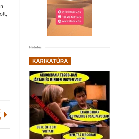
an
olt,
Hirdetés
KARIKATÚRA
K
!