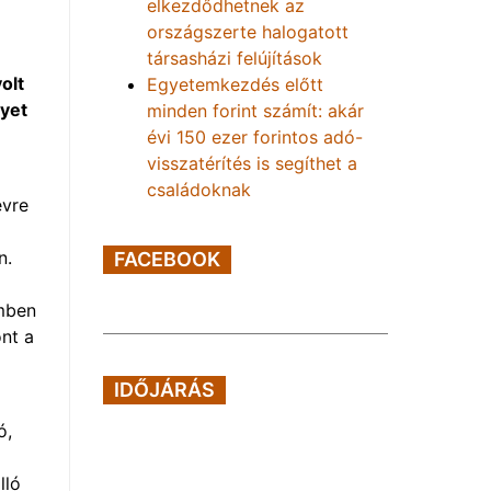
elkezdődhetnek az
országszerte halogatott
társasházi felújítások
olt
Egyetemkezdés előtt
lyet
minden forint számít: akár
évi 150 ezer forintos adó-
visszatérítés is segíthet a
családoknak
évre
n.
FACEBOOK
emben
nt a
IDŐJÁRÁS
ó,
lló