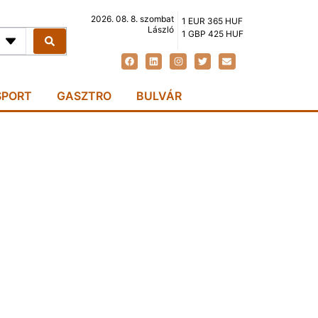
2026. 08. 8. szombat
1 EUR 365 HUF
László
1 GBP 425 HUF
SPORT
GASZTRO
BULVÁR