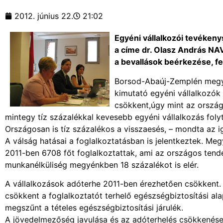
2012. június 22.
21:02
Egyéni vállalkozói tevékeny
a címe dr. Olasz András NA
a bevallások beérkezése, fel
Borsod-Abaúj-Zemplén megyé
kimutató egyéni vállalkozók
csökkent,úgy mint az ország
mintegy tíz százalékkal kevesebb egyéni vállalkozás fol
Országosan is tíz százalékos a visszaesés, – mondta az i
A válság hatásai a foglalkoztatásban is jelentkeztek. M
2011-ben 6708 főt foglalkoztattak, ami az országos tend
munkanélküliség megyénkben 18 százalékot is elér.
A vállalkozások adóterhe 2011-ben érezhetően csökkent.
csökkent a foglalkoztatót terhelő egészségbiztosítási alap
megszűnt a tételes egészségbiztosítási járulék.
A jövedelmezőség javulása és az adóterhelés csökkenés