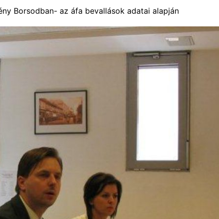
ény Borsodban- az áfa bevallások adatai alapján