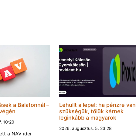
ések a Balatonnál –
Lehullt a lepel: ha pénzre van
 végén
szükségük, tőlük kérnek
leginkább a magyarok
7. 10:20
2026. augusztus. 5. 23:28
ett a NAV idei