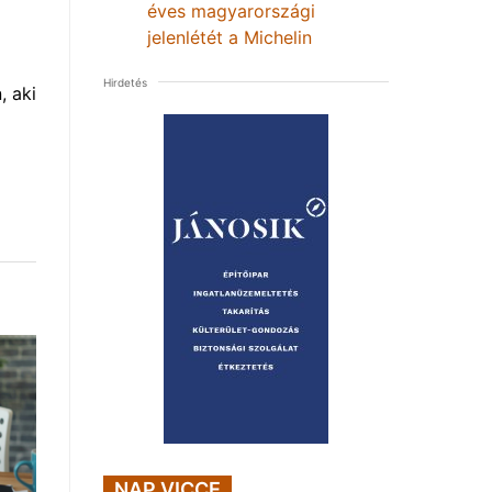
éves magyarországi
jelenlétét a Michelin
Hirdetés
, aki
NAP VICCE