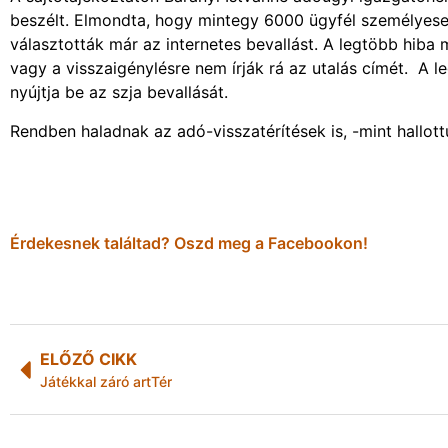
beszélt. Elmondta, hogy mintegy 6000 ügyfél személyese
választották már az internetes bevallást. A legtöbb hiba m
vagy a visszaigénylésre nem írják rá az utalás címét. A
nyújtja be az szja bevallását.
Rendben haladnak az adó-visszatérítések is, -mint hallottu
Érdekesnek találtad? Oszd meg a Facebookon!
ELŐZŐ CIKK
Játékkal záró artTér