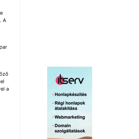
be
. A
ipar
lőző
el
el a