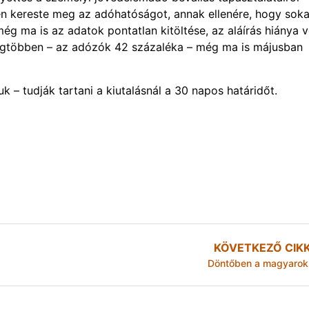
n kereste meg az adóhatóságot, annak ellenére, hogy sok
ég ma is az adatok pontatlan kitöltése, az aláírás hiánya v
 legtöbben – az adózók 42 százaléka – még ma is májusban
k – tudják tartani a kiutalásnál a 30 napos határidőt.
KÖVETKEZŐ CIK
Döntőben a magyarok