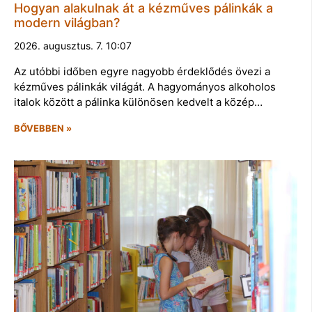
Hogyan alakulnak át a kézműves pálinkák a
modern világban?
2026. augusztus. 7. 10:07
Az utóbbi időben egyre nagyobb érdeklődés övezi a
kézműves pálinkák világát. A hagyományos alkoholos
italok között a pálinka különösen kedvelt a közép…
BŐVEBBEN »