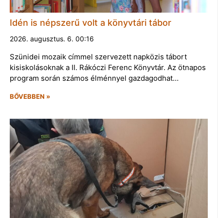
Idén is népszerű volt a könyvtári tábor
2026. augusztus. 6. 00:16
Szünidei mozaik címmel szervezett napközis tábort
kisiskolásoknak a II. Rákóczi Ferenc Könyvtár. Az ötnapos
program során számos élménnyel gazdagodhat…
BŐVEBBEN »