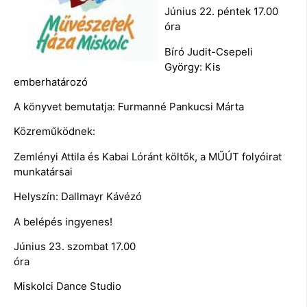
Június 22. péntek 17.00
óra
Bíró Judit-Csepeli
György: Kis
emberhatározó
A könyvet bemutatja: Furmanné Pankucsi Márta
Közreműködnek:
Zemlényi Attila és Kabai Lóránt költők, a MŰÚT folyóirat
munkatársai
Helyszín: Dallmayr Kávézó
A belépés ingyenes!
Június 23. szombat 17.00
óra
Miskolci Dance Studio