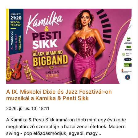
A IX. Miskolci Dixie és Jazz Fesztivál-on
muzsikál a Kamilka & Pesti Sikk
2026. július. 13. 18:11
A Kamilka & Pesti Sikk immáron több mint egy évtizede
meghatározó szereplője a hazai zenei életnek. Modern
swing - pop előadásmódjuk, egyedi, magy…