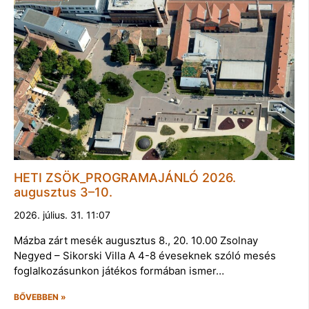
HETI ZSÖK_PROGRAMAJÁNLÓ 2026.
augusztus 3–10.
2026. július. 31. 11:07
Mázba zárt mesék augusztus 8., 20. 10.00 Zsolnay
Negyed – Sikorski Villa A 4-8 éveseknek szóló mesés
foglalkozásunkon játékos formában ismer…
BŐVEBBEN »