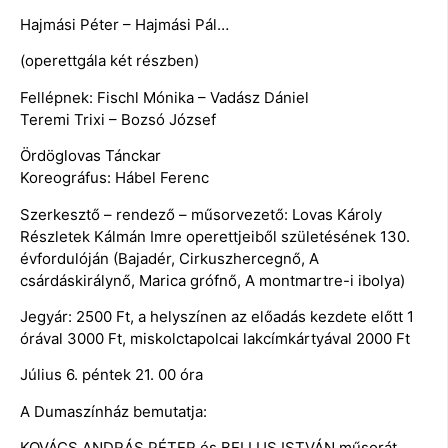
Hajmási Péter – Hajmási Pál…
(operettgála két részben)
Fellépnek: Fischl Mónika – Vadász Dániel
Teremi Trixi – Bozsó József
Ördöglovas Tánckar
Koreográfus: Hábel Ferenc
Szerkesztő – rendező – műsorvezető: Lovas Károly
Részletek Kálmán Imre operettjeiből születésének 130.
évfordulóján (Bajadér, Cirkuszhercegnő, A
csárdáskirálynő, Marica grófnő, A montmartre-i ibolya)
Jegyár: 2500 Ft, a helyszínen az előadás kezdete előtt 1
órával 3000 Ft, miskolctapolcai lakcímkártyával 2000 Ft
Július 6. péntek 21. 00 óra
A Dumaszínház bemutatja:
KOVÁCS ANDRÁS PÉTER és BELLUS ISTVÁN műsorát