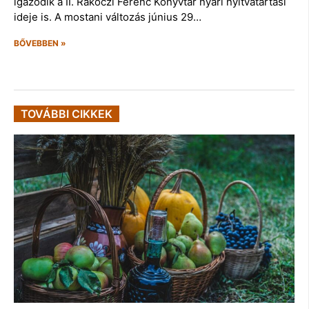
igazodik a II. Rákóczi Ferenc Könyvtár nyári nyitvatartási
ideje is. A mostani változás június 29…
BŐVEBBEN »
TOVÁBBI CIKKEK