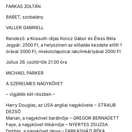
FARKAS ZOLTÁN
BABET, szobalány
VALLER GABRIELL
Rendező: a Kossuth-díjas Koncz Gábor és Éless Béla
Jegyár: 2500 Ft, a helyszínen az előadás kezdete előtt 1
órával 3000 Ft, miskolctapolcai lakcímkártyával 2000 Ft
Július 26. csütörtök 21.00 óra
MICHAEL PARKER
A SZERELMES NAGYKÖVET
– vígjáték két részben –
Harry Douglas, az USA angliai nagykövete – STRAUB
DEZSŐ
Marian, a nagykövet barátnője – GREGOR BERNADETT
Faye, a nagykövet titkárnője – NYERTES ZSUZSA
Debbie, a nagykövet lánya – FARKASHÁZI RÉKA