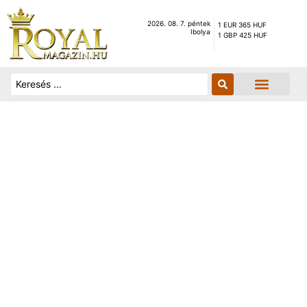
2026. 08. 7. péntek
1 EUR 365 HUF
Ibolya
1 GBP 425 HUF