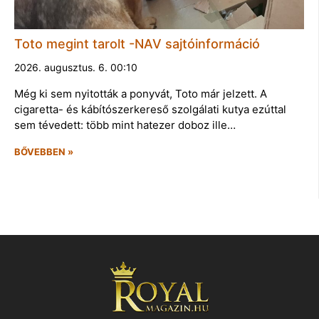
Toto megint tarolt -NAV sajtóinformáció
2026. augusztus. 6. 00:10
Még ki sem nyitották a ponyvát, Toto már jelzett. A
cigaretta- és kábítószerkereső szolgálati kutya ezúttal
sem tévedett: több mint hatezer doboz ille…
BŐVEBBEN »