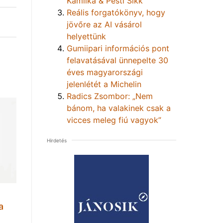
Kamilka & Pesti Sikk
Reális forgatókönyv, hogy
jövőre az AI vásárol
helyettünk
Gumiipari információs pont
felavatásával ünnepelte 30
éves magyarországi
jelenlétét a Michelin
Radics Zsombor: „Nem
bánom, ha valakinek csak a
vicces meleg fiú vagyok”
Hirdetés
a