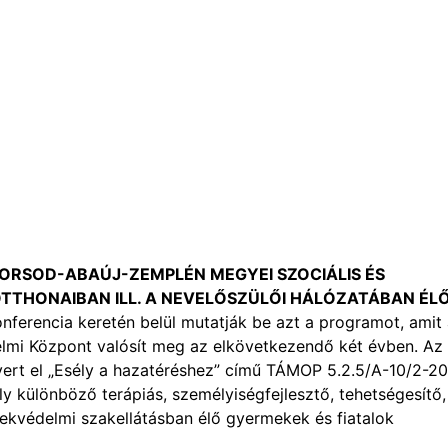
BORSOD-ABAÚJ-ZEMPLÉN MEGYEI SZOCIÁLIS ÉS
TTHONAIBAN ILL. A NEVELŐSZÜLŐI HÁLÓZATÁBAN ÉL
onferencia keretén belül mutatják be azt a programot, amit
mi Központ valósít meg az elkövetkezendő két évben. Az
yert el „Esély a hazatéréshez” című TÁMOP 5.2.5/A-10/2-2
 különböző terápiás, személyiségfejlesztő, tehetségesítő,
ekvédelmi szakellátásban élő gyermekek és fiatalok