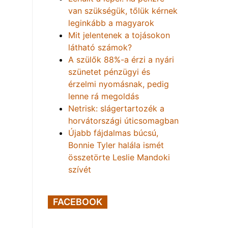
van szükségük, tőlük kérnek
leginkább a magyarok
Mit jelentenek a tojásokon
látható számok?
A szülők 88%-a érzi a nyári
szünetet pénzügyi és
érzelmi nyomásnak, pedig
lenne rá megoldás
Netrisk: slágertartozék a
horvátországi úticsomagban
Újabb fájdalmas búcsú,
Bonnie Tyler halála ismét
összetörte Leslie Mandoki
szívét
FACEBOOK