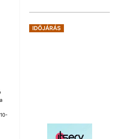
IDŐJÁRÁS
Ő
 a
010-