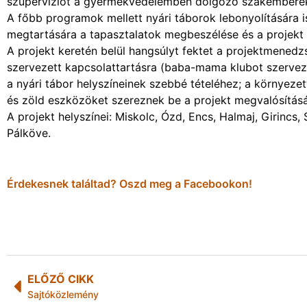
szupervíziót a gyermekvédelemben dolgozó szakemberekn
A főbb programok mellett nyári táborok lebonyolítására is
megtartására a tapasztalatok megbeszélése és a projekt 
A projekt keretén belül hangsúlyt fektet a projektmene
szervezett kapcsolattartásra (baba-mama klubot szervez
a nyári tábor helyszíneinek szebbé tételéhez; a környeze
és zöld eszközöket szereznek be a projekt megvalósítás
A projekt helyszínei: Miskolc, Ózd, Encs, Halmaj, Girincs
Pálköve.
Érdekesnek találtad? Oszd meg a Facebookon!
ELŐZŐ CIKK
Sajtóközlemény