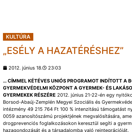
KULTÚRA
„ESÉLY A HAZATÉRÉSHEZ”
2012. június 18.
23:03
… CÍMMEL KÉTÉVES UNIÓS PROGRAMOT INDÍTOTT A 
GYERMEKVÉDELMI KÖZPONT A GYERMEK- ÉS LAKÁSO
GYERMEKEK RÉSZÉRE
2012. június 21-22-én egy nyitók
Borsod-Abaúj-Zemplén Megyei Szociális és Gyermekvédel
intézmény 49 215 764 Ft 100 % intenzitású támogatást n
0059 azanosítószámú projektjének megvalósítására, amely
drogprevenciós foglalkozásokon keresztül segíti a gyerm
hazagondozását és a társadalomba való reintegrációját.