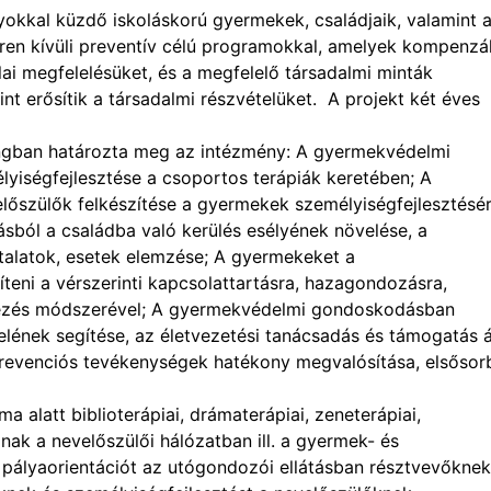
yokkal küzdő iskoláskorú gyermekek, családjaik, valamint 
zeren kívüli preventív célú programokkal, amelyek kompenzá
olai megfelelésüket, és a megfelelő társadalmi minták
int erősítik a társadalmi részvételüket. A projekt két éves
hangban határozta meg az intézmény: A gyermekvédelmi
yiségfejlesztése a csoportos terápiák keretében; A
lőszülők felkészítése a gyermekek személyiségfejlesztésér
sból a családba való kerülés esélyének növelése, a
talatok, esetek elemzése; A gyermekeket a
íteni a vérszerinti kapcsolattartásra, hazagondozásra,
fejezés módszerével; A gyermekvédelmi gondoskodásban
telének segítése, az életvezetési tanácsadás és támogatás ál
 prevenciós tevékenységek hatékony megvalósítása, elsősor
 alatt biblioterápiai, drámaterápiai, zeneterápiai,
ak a nevelőszülői hálózatban ill. a gyermek- és
 pályaorientációt az utógondozói ellátásban résztvevőknek