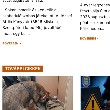
2026. augusztus. 2. 21:27
A nyár legzenés
Sokan ismerik és kedvelik a
fesztiválja újr
szabadulószobás játékokat. A József
2026.augusztus 
Attila Könyvtár (3526 Miskolc,
péntek-szombat 
Szentpéteri kapu 95.) jóvoltából
Káli-meden…
most egy kül…
BŐVEBBEN »
BŐVEBBEN »
TOVÁBBI CIKKEK