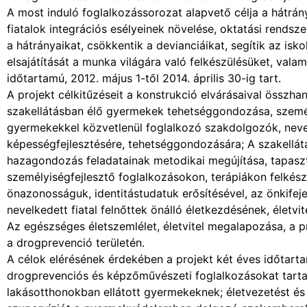
A most induló foglalkozássorozat alapvető célja a hátrán
fiatalok integrációs esélyeinek növelése, oktatási rends
a hátrányaikat, csökkentik a devianciáikat, segítik az isk
elsajátítását a munka világára való felkészülésüket, valam
időtartamú, 2012. május 1-től 2014. április 30-ig tart.
A projekt célkitűzéseit a konstrukció elvárásaival össz
szakellátásban élő gyermekek tehetséggondozása, személ
gyermekekkel közvetlenül foglalkozó szakdolgozók, neve
képességfejlesztésére, tehetséggondozására; A szakellátá
hazagondozás feladatainak metodikai megújítása, tapasz
személyiségfejlesztő foglalkozásokon, terápiákon felkész
önazonosságuk, identitástudatuk erősítésével, az önki
nevelkedett fiatal felnőttek önálló életkezdésének, életvi
Az egészséges életszemlélet, életvitel megalapozása, a
a drogprevenció területén.
A célok elérésének érdekében a projekt két éves időtartama
drogprevenciós és képzőművészeti foglalkozásokat tartan
lakásotthonokban ellátott gyermekeknek; életvezetést és