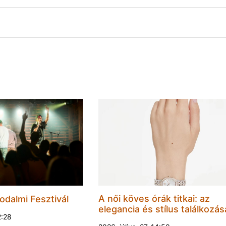
A női köves órák titkai: az
odalmi Fesztivál
elegancia és stílus találkozás
2:28