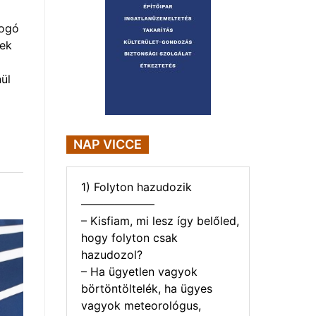
yogó
vek
ül
NAP VICCE
1) Folyton hazudozik
——————–
– Kisfiam, mi lesz így belőled,
hogy folyton csak
hazudozol?
– Ha ügyetlen vagyok
börtöntöltelék, ha ügyes
vagyok meteorológus,