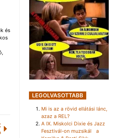
ik és
ékos
ó,
LEGOLVASOTTABB
Mi is az a rövid ellátási lánc,
azaz a REL?
A IX. Miskolci Dixie és Jazz
K
Fesztivál-on muzsikál a
n