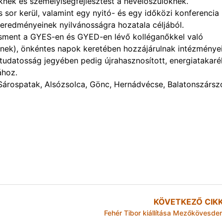
ek és személyiségfejlesztést a nevelőszülőknek.
 sor kerül, valamint egy nyitó- és egy időközi konferencia
eredményeinek nyilvánosságra hozatala céljából.
dzsment a GYES-en és GYED-en lévő kolléganőkkel való
nek), önkéntes napok keretében hozzájárulnak intézménye
ttudatosság jegyében pedig újrahasznosított, energiatakar
ához.
, Sárospatak, Alsózsolca, Gönc, Hernádvécse, Balatonszársz
KÖVETKEZŐ CIK
Fehér Tibor kiállítása Mezőkövesde