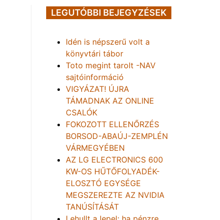
LEGUTÓBBI BEJEGYZÉSEK
Idén is népszerű volt a
könyvtári tábor
Toto megint tarolt -NAV
sajtóinformáció
VIGYÁZAT! ÚJRA
TÁMADNAK AZ ONLINE
CSALÓK
FOKOZOTT ELLENŐRZÉS
BORSOD-ABAÚJ-ZEMPLÉN
VÁRMEGYÉBEN
AZ LG ELECTRONICS 600
KW-OS HŰTŐFOLYADÉK-
ELOSZTÓ EGYSÉGE
MEGSZEREZTE AZ NVIDIA
TANÚSÍTÁSÁT
Lehullt a lepel: ha pénzre