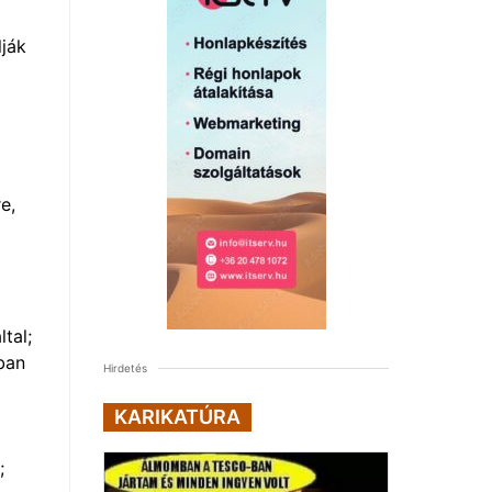
a
lják
e,
tal;
ban
Hirdetés
KARIKATÚRA
;