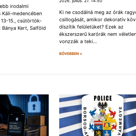
2026. július. 27. 14:50
ebb irodalmi
Ki ne csodálná meg az órák rag
a a Káli-medencében
csillogását, amikor dekoratív kö
13-15., csütörtök-
díszítik felületüket? Ezek az
Bánya Kert, Salföld
ékszerszerű karórák nem véletlen
vonzzák a teki…
BŐVEBBEN »