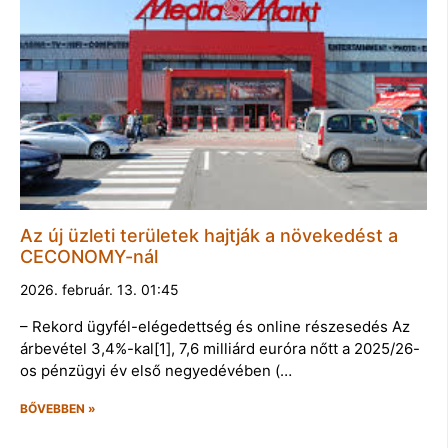
Az új üzleti területek hajtják a növekedést a
CECONOMY-nál
2026. február. 13. 01:45
– Rekord ügyfél-elégedettség és online részesedés Az
árbevétel 3,4%-kal[1], 7,6 milliárd euróra nőtt a 2025/26-
os pénzügyi év első negyedévében (…
BŐVEBBEN »