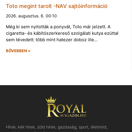
Toto megint tarolt -NAV sajtóinformáció
2026. augusztus. 6. 00:10
Még ki sem nyitották a ponyvát, Toto már jelzett. A
cigaretta- és kábítószerkereső szolgálati kutya ezúttal
sem tévedett: több mint hatezer doboz ille…
BŐVEBBEN »
Hírek, kék hírek, zöld hírek, gazdaság, sport, életmód,