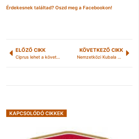
Érdekesnek találtad? Oszd meg a Facebookon!
ELŐZŐ CIKK
KÖVETKEZŐ CIKK
Ciprus lehet a következő
Nemzetközi Kubala László U16-os Labdarúgó Torna
KAPCSOLÓDÓ CIKKEK