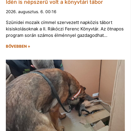
Idén is népszerű volt a könyvtári tábor
2026. augusztus. 6. 00:16
Szünidei mozaik címmel szervezett napközis tábort
kisiskolásoknak a II. Rákóczi Ferenc Könyvtár. Az ötnapos
program során számos élménnyel gazdagodhat…
BŐVEBBEN »