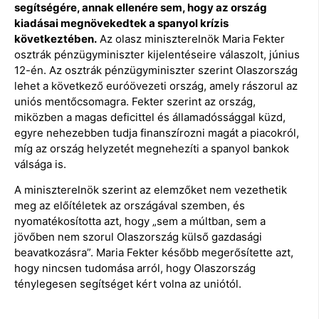
segítségére, annak ellenére sem, hogy az ország
kiadásai megnövekedtek a spanyol krízis
következtében.
Az olasz miniszterelnök Maria Fekter
osztrák pénzügyminiszter kijelentéseire válaszolt, június
12-én. Az osztrák pénzügyminiszter szerint Olaszország
lehet a következő euróövezeti ország, amely rászorul az
uniós mentőcsomagra. Fekter szerint az ország,
miközben a magas deficittel és államadóssággal küzd,
egyre nehezebben tudja finanszírozni magát a piacokról,
míg az ország helyzetét megnehezíti a spanyol bankok
válsága is.
A miniszterelnök szerint az elemzőket nem vezethetik
meg az előítéletek az országával szemben, és
nyomatékosította azt, hogy „sem a múltban, sem a
jövőben nem szorul Olaszország külső gazdasági
beavatkozásra”. Maria Fekter később megerősítette azt,
hogy nincsen tudomása arról, hogy Olaszország
ténylegesen segítséget kért volna az uniótól.