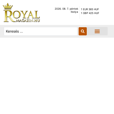
2026. 08. 7. péntek
1 EUR 365 HUF
Ibolya
1 GBP 425 HUF