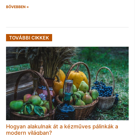
BŐVEBBEN »
TOVÁBBI CIKKEK
Hogyan alakulnak át a kézműves pálinkák a
modern világban?