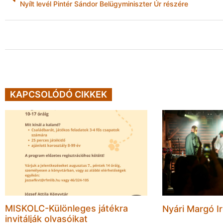
Nyílt levél Pintér Sándor Belügyminiszter Úr részére
KAPCSOLÓDÓ CIKKEK
MISKOLC-Különleges játékra
Nyári Margó Ir
invitálják olvasóikat