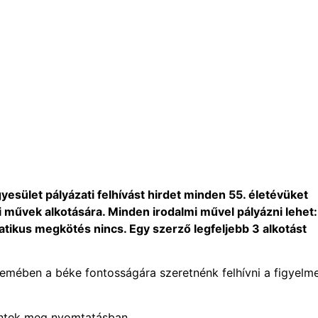
sület pályázati felhívást hirdet minden 55. életévüket
i művek alkotására. Minden irodalmi művel pályázni lehet:
matikus megkötés nincs. Egy szerző legfeljebb 3 alkotást
lemében a béke fontosságára szeretnénk felhívni a figyelme
entek meg nyomtatásban.