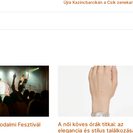
Újra Kazincbarcikán a Csík zenekar
A női köves órák titkai: az
odalmi Fesztivál
elegancia és stílus találkozás