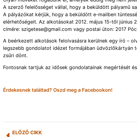
A szerző felelősséget vállal, hogy a beküldött pályamű sa
A pályázókat kérjük, hogy a beküldött e-mailben tüntessék
elérhetőségeit. Az alkotásokat 2012. május 15-től június
címére: szigetese@gmail.com vagy postai úton: 2017 Pó
A beérkezett alkotások felolvasásra kerülnek egy író – o
legszebb gondolatot idézet formájában üdvözlőkártyán t
zsűri dönt.
Fontosnak tartjuk az idősek gondolatainak megértését és ti
Érdekesnek találtad? Oszd meg a Facebookon!
ELŐZŐ CIKK