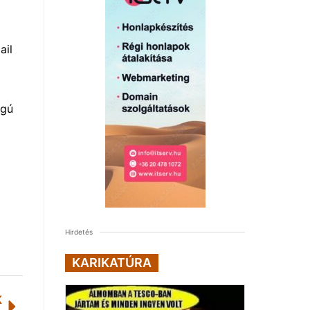
ail
agú
Hirdetés
KARIKATÚRA
K