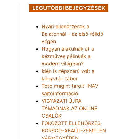
LEGUTÓBBI BEJEGYZÉSEK
Nyári ellenőrzések a
Balatonnál – az első félidő
végén
Hogyan alakulnak át a
kézműves pálinkák a
modern világban?
Idén is népszerű volt a
könyvtári tábor
Toto megint tarolt -NAV
sajtóinformáció
VIGYÁZAT! ÚJRA
TÁMADNAK AZ ONLINE
CSALÓK
FOKOZOTT ELLENŐRZÉS
BORSOD-ABAÚJ-ZEMPLÉN
VÁRMEGYÉBEN