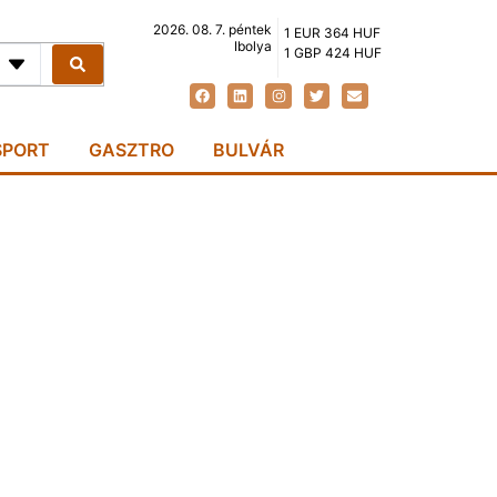
2026. 08. 7. péntek
1 EUR 364 HUF
Ibolya
1 GBP 424 HUF
SPORT
GASZTRO
BULVÁR