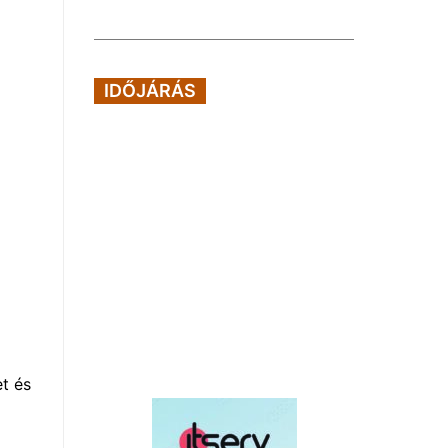
IDŐJÁRÁS
t és