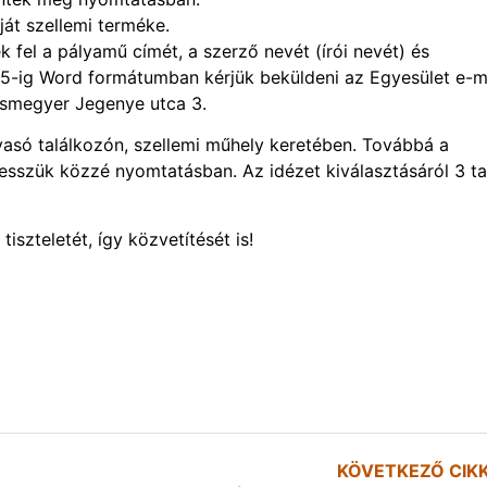
ját szellemi terméke.
 fel a pályamű címét, a szerző nevét (írói nevét) és
 25-ig Word formátumban kérjük beküldeni az Egyesület e-m
csmegyer Jegenye utca 3.
lvasó találkozón, szellemi műhely keretében. Továbbá a
esszük közzé nyomtatásban. Az idézet kiválasztásáról 3 t
szteletét, így közvetítését is!
KÖVETKEZŐ CIK