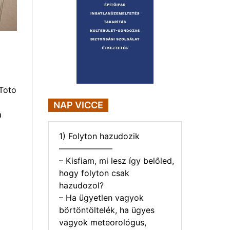
Toto
NAP VICCE
a
1) Folyton hazudozik
——————–
– Kisfiam, mi lesz így belőled,
hogy folyton csak
hazudozol?
– Ha ügyetlen vagyok
börtöntöltelék, ha ügyes
vagyok meteorológus,