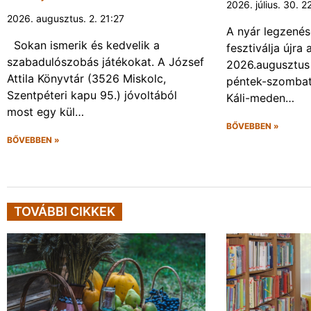
2026. július. 30. 2
2026. augusztus. 2. 21:27
A nyár legzenés
Sokan ismerik és kedvelik a
fesztiválja újr
szabadulószobás játékokat. A József
2026.augusztus 
Attila Könyvtár (3526 Miskolc,
péntek-szombat 
Szentpéteri kapu 95.) jóvoltából
Káli-meden…
most egy kül…
BŐVEBBEN »
BŐVEBBEN »
TOVÁBBI CIKKEK