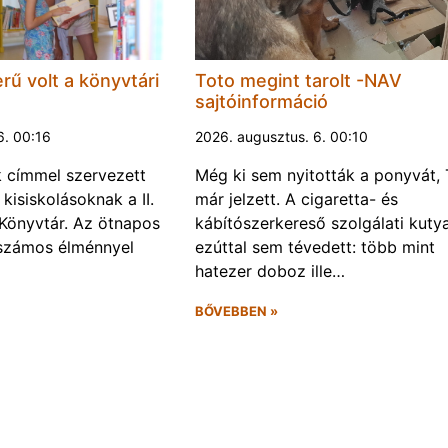
rű volt a könyvtári
Toto megint tarolt -NAV
sajtóinformáció
6. 00:16
2026. augusztus. 6. 00:10
k címmel szervezett
Még ki sem nyitották a ponyvát, 
kisiskolásoknak a II.
már jelzett. A cigaretta- és
Könyvtár. Az ötnapos
kábítószerkereső szolgálati kuty
számos élménnyel
ezúttal sem tévedett: több mint
hatezer doboz ille…
BŐVEBBEN »