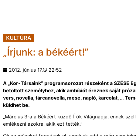
KULTÚRA
„Írjunk: a békéért!”
2012. június 17.
22:52
A „Kor-Társaink” programsorozat részeként a SZÉSE Egye
betöltött személyhez, akik ambíciót éreznek saját próza
vers, novella, tárcanovella, mese, napló, karcolat, … Te
küldhet be.
„Március 3-a a Békéért küzdő Írók Világnapja, ennek szel
emlékezni azokra, akik ezt tették.”
Olyan műveket fogadunk el, amelyek eddig még nem jel