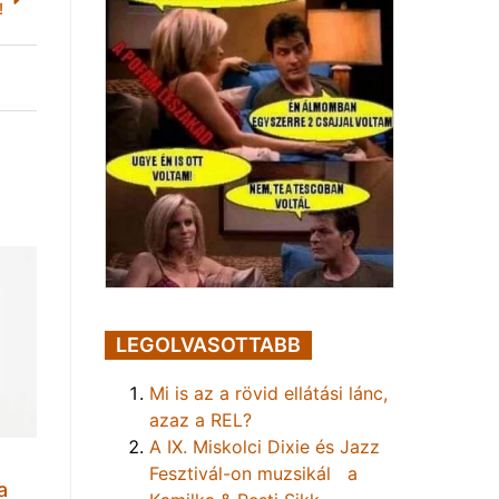
!
LEGOLVASOTTABB
Mi is az a rövid ellátási lánc,
azaz a REL?
A IX. Miskolci Dixie és Jazz
Fesztivál-on muzsikál a
a