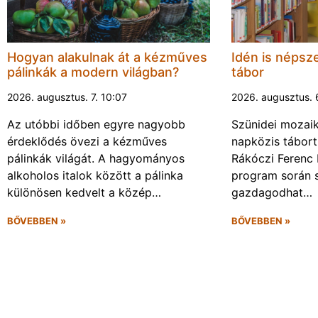
Hogyan alakulnak át a kézműves
Idén is népsze
pálinkák a modern világban?
tábor
2026. augusztus. 7. 10:07
2026. augusztus. 
Az utóbbi időben egyre nagyobb
Szünidei mozai
érdeklődés övezi a kézműves
napközis tábort 
pálinkák világát. A hagyományos
Rákóczi Ferenc 
alkoholos italok között a pálinka
program során 
különösen kedvelt a közép…
gazdagodhat…
BŐVEBBEN »
BŐVEBBEN »