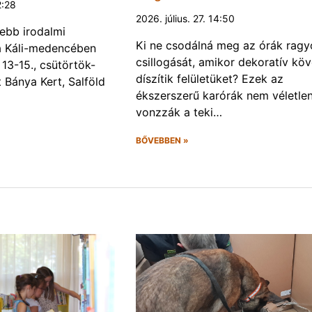
2:28
2026. július. 27. 14:50
ebb irodalmi
Ki ne csodálná meg az órák rag
a a Káli-medencében
csillogását, amikor dekoratív kö
13-15., csütörtök-
díszítik felületüket? Ezek az
Bánya Kert, Salföld
ékszerszerű karórák nem véletlen
vonzzák a teki…
BŐVEBBEN »