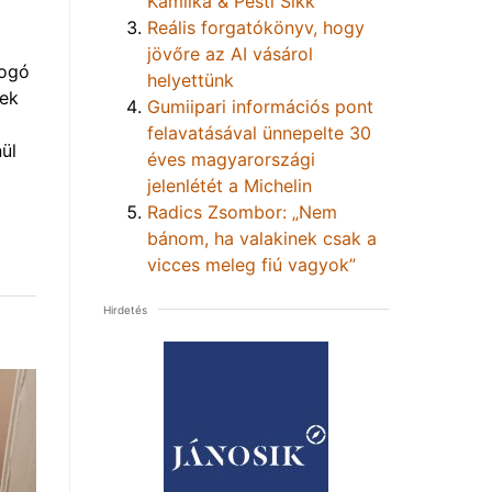
Kamilka & Pesti Sikk
Reális forgatókönyv, hogy
jövőre az AI vásárol
yogó
helyettünk
vek
Gumiipari információs pont
felavatásával ünnepelte 30
ül
éves magyarországi
jelenlétét a Michelin
Radics Zsombor: „Nem
bánom, ha valakinek csak a
vicces meleg fiú vagyok”
Hirdetés