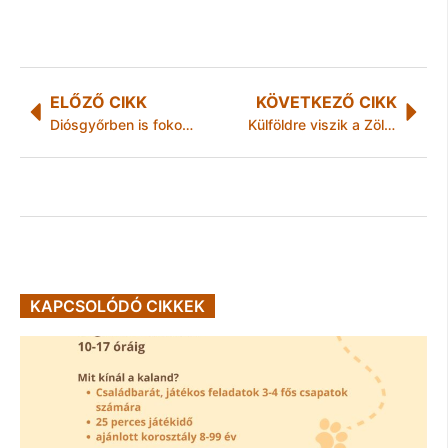
ELŐZŐ CIKK
KÖVETKEZŐ CIKK
Diósgyőrben is fokozódik a fészekrakó probléma
Külföldre viszik a Zöld Nyilat a Földes diákjai
KAPCSOLÓDÓ CIKKEK