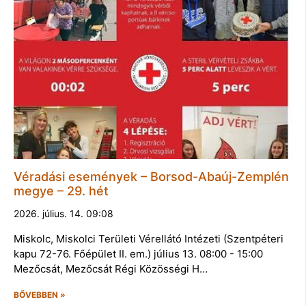
Véradási események – Borsod-Abaúj-Zemplén
megye – 29. hét
2026. július. 14. 09:08
Miskolc, Miskolci Területi Vérellátó Intézeti (Szentpéteri
kapu 72-76. Főépület II. em.) július 13. 08:00 - 15:00
Mezőcsát, Mezőcsát Régi Közösségi H…
BŐVEBBEN »