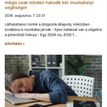
mégis csak minden hatodik kér munkahelyi
segítséget
2026. augusztus. 7. 23:31
Láthatatlanul romlik a dolgozók állapota, miközben
továbbra is munkába járnak - Ilyen hatással van a cégekre
a pihenőidő hiánya - Egy 2026-os, 6105 f…
BŐVEBBEN »