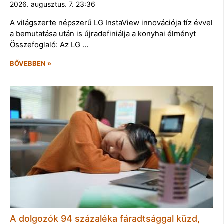
2026. augusztus. 7. 23:36
A világszerte népszerű LG InstaView innovációja tíz évvel
a bemutatása után is újradefiniálja a konyhai élményt
Összefoglaló: Az LG …
BŐVEBBEN »
A dolgozók 94 százaléka fáradtsággal küzd,