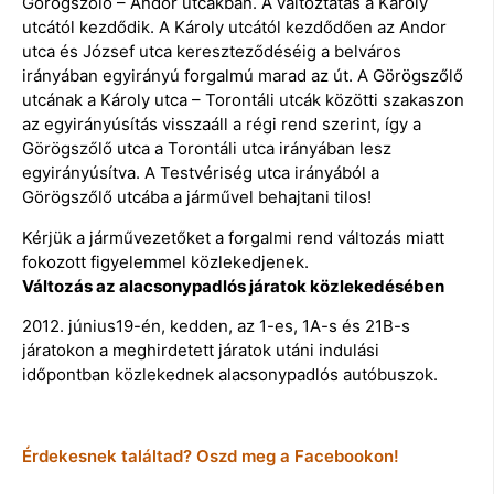
Görögszőlő – Andor utcákban. A változtatás a Károly
utcától kezdődik. A Károly utcától kezdődően az Andor
utca és József utca kereszteződéséig a belváros
irányában egyirányú forgalmú marad az út. A Görögszőlő
utcának a Károly utca – Torontáli utcák közötti szakaszon
az egyirányúsítás visszaáll a régi rend szerint, így a
Görögszőlő utca a Torontáli utca irányában lesz
egyirányúsítva. A Testvériség utca irányából a
Görögszőlő utcába a járművel behajtani tilos!
Kérjük a járművezetőket a forgalmi rend változás miatt
fokozott figyelemmel közlekedjenek.
Változás az alacsonypadlós járatok közlekedésében
2012. június19-én, kedden, az 1-es, 1A-s és 21B-s
járatokon a meghirdetett járatok utáni indulási
időpontban közlekednek alacsonypadlós autóbuszok.
Érdekesnek találtad? Oszd meg a Facebookon!