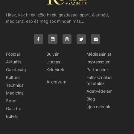
Hírek, kék hírek, zöld hírek, gazdaság, sport, életmód,
medicina, ezo és még sok minden más…
Főoldal
Bulvár
Médiaajánlat
Aktuális
Utazás
Impresszum
Gazdaság
Kék hírek
Partnereink
Kultúra
Felhasználási
Archívum
feltételek
Technika
Adatvédelem
Medicina
Blog
Sport
Írjon nekünk!
Gasztro
Bulvár