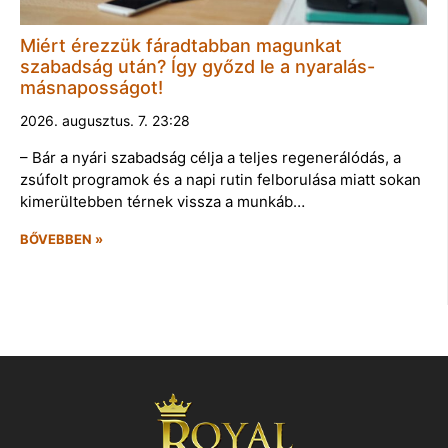
Miért érezzük fáradtabban magunkat
szabadság után? Így győzd le a nyaralás-
másnaposságot!
2026. augusztus. 7. 23:28
– Bár a nyári szabadság célja a teljes regenerálódás, a
zsúfolt programok és a napi rutin felborulása miatt sokan
kimerültebben térnek vissza a munkáb…
BŐVEBBEN »