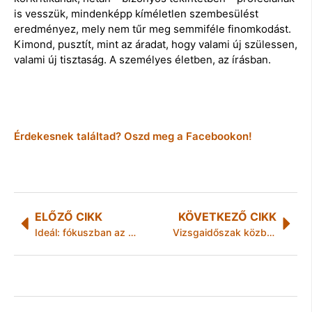
is vesszük, mindenképp kíméletlen szembesülést
eredményez, mely nem tűr meg semmiféle finomkodást.
Kimond, pusztít, mint az áradat, hogy valami új szülessen,
valami új tisztaság. A személyes életben, az írásban.
Érdekesnek találtad? Oszd meg a Facebookon!
ELŐZŐ CIKK
KÖVETKEZŐ CIKK
Ideál: fókuszban az eu-s beruházások
Vizsgaidőszak közben a monacói dobogón