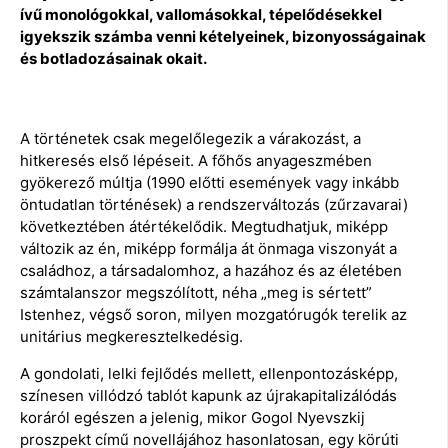
ívű monológokkal, vallomásokkal, tépelődésekkel
igyekszik számba venni kételyeinek, bizonyosságainak
és botladozásainak okait.
A történetek csak megelőlegezik a várakozást, a
hitkeresés első lépéseit. A főhős anyageszmében
gyökerező múltja (1990 előtti események vagy inkább
öntudatlan történések) a rendszerváltozás (zűrzavarai)
következtében átértékelődik. Megtudhatjuk, miképp
változik az én, miképp formálja át önmaga viszonyát a
családhoz, a társadalomhoz, a hazához és az életében
számtalanszor megszólított, néha „meg is sértett”
Istenhez, végső soron, milyen mozgatórugók terelik az
unitárius megkeresztelkedésig.
A gondolati, lelki fejlődés mellett, ellenpontozásképp,
színesen villódzó tablót kapunk az újrakapitalizálódás
koráról egészen a jelenig, mikor Gogol Nyevszkij
proszpekt című novellájához hasonlatosan, egy körúti