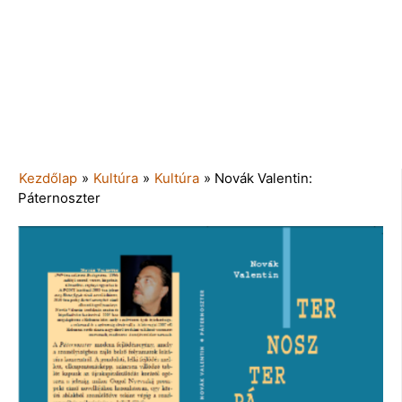
Kezdőlap
»
Kultúra
»
Kultúra
»
Novák Valentin:
Páternoszter