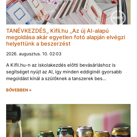
TANÉVKEZDÉS_ Kifli.hu _Az új AI-alapú
megoldása akár egyetlen fotó alapján elvégzi
helyettünk a beszerzést
2026. augusztus. 10. 02:03
A Kifli.hu-n az iskolakezdés előtti bevásárláshoz is
segítséget nyújt az AI, így minden eddiginél gyorsabb
megoldást kínál a szülőknek a tanszerek bes…
BŐVEBBEN »