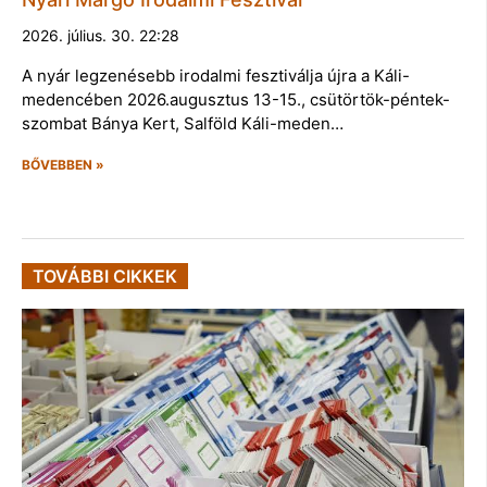
2026. július. 30. 22:28
A nyár legzenésebb irodalmi fesztiválja újra a Káli-
medencében 2026.augusztus 13-15., csütörtök-péntek-
szombat Bánya Kert, Salföld Káli-meden…
BŐVEBBEN »
TOVÁBBI CIKKEK