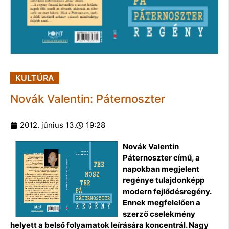
KULTÚRA
Novák Valentin: Páternoszter
2012. június 13.
19:28
Novák Valentin
Páternoszter című, a
napokban megjelent
regénye tulajdonképp
modern fejlődésregény.
Ennek megfelelően a
szerző cselekmény
helyett a belső folyamatok leírására koncentrál. Nagy