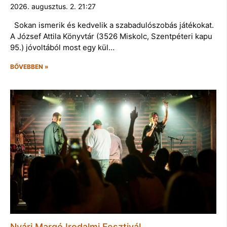
2026. augusztus. 2. 21:27
Sokan ismerik és kedvelik a szabadulószobás játékokat.
A József Attila Könyvtár (3526 Miskolc, Szentpéteri kapu
95.) jóvoltából most egy kül…
BŐVEBBEN »
Nyári Margó Irodalmi Fesztivál