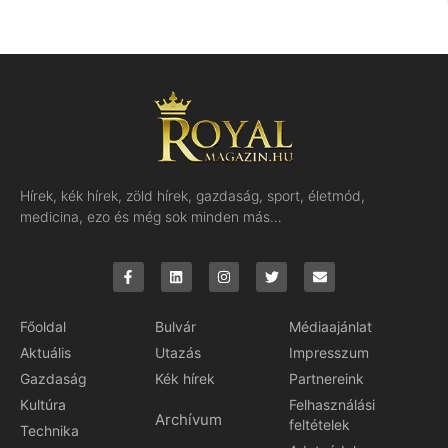
Hírek, kék hírek, zöld hírek, gazdaság, sport, életmód,
medicina, ezo és még sok minden más…
Főoldal
Bulvár
Médiaajánlat
Aktuális
Utazás
Impresszum
Gazdaság
Kék hírek
Partnereink
Kultúra
Felhasználási
Archívum
feltételek
Technika