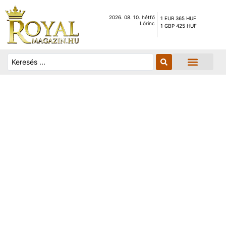
2026. 08. 10. hétfő
1 EUR 365 HUF
Lőrinc
1 GBP 425 HUF