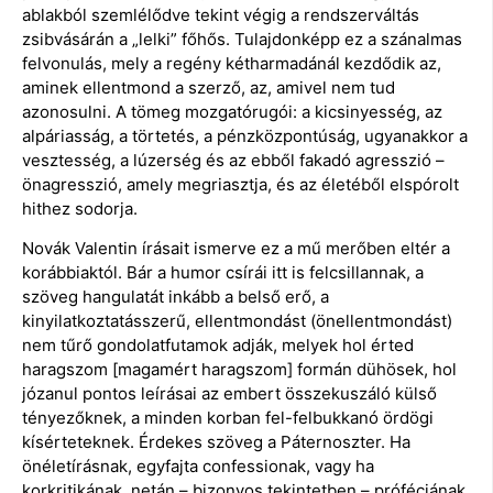
ablakból szemlélődve tekint végig a rendszerváltás
zsibvásárán a „lelki” főhős. Tulajdonképp ez a szánalmas
felvonulás, mely a regény kétharmadánál kezdődik az,
aminek ellentmond a szerző, az, amivel nem tud
azonosulni. A tömeg mozgatórugói: a kicsinyesség, az
alpáriasság, a törtetés, a pénzközpontúság, ugyanakkor a
vesztesség, a lúzerség és az ebből fakadó agresszió –
önagresszió, amely megriasztja, és az életéből elspórolt
hithez sodorja.
Novák Valentin írásait ismerve ez a mű merőben eltér a
korábbiaktól. Bár a humor csírái itt is felcsillannak, a
szöveg hangulatát inkább a belső erő, a
kinyilatkoztatásszerű, ellentmondást (önellentmondást)
nem tűrő gondolatfutamok adják, melyek hol érted
haragszom [magamért haragszom] formán dühösek, hol
józanul pontos leírásai az embert összekuszáló külső
tényezőknek, a minden korban fel-felbukkanó ördögi
kísérteteknek. Érdekes szöveg a Páternoszter. Ha
önéletírásnak, egyfajta confessionak, vagy ha
korkritikának, netán – bizonyos tekintetben – próféciának