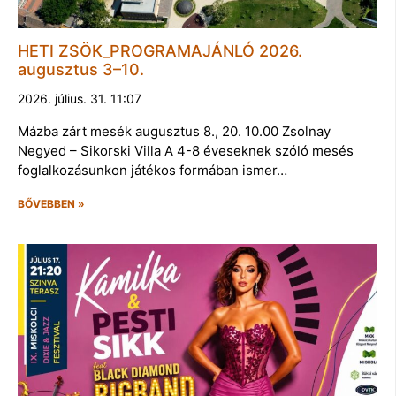
HETI ZSÖK_PROGRAMAJÁNLÓ 2026.
augusztus 3–10.
2026. július. 31. 11:07
Mázba zárt mesék augusztus 8., 20. 10.00 Zsolnay
Negyed – Sikorski Villa A 4-8 éveseknek szóló mesés
foglalkozásunkon játékos formában ismer…
BŐVEBBEN »