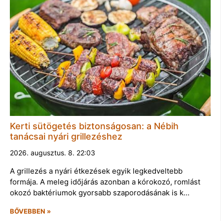
Kerti sütögetés biztonságosan: a Nébih
tanácsai nyári grillezéshez
2026. augusztus. 8. 22:03
A grillezés a nyári étkezések egyik legkedveltebb
formája. A meleg időjárás azonban a kórokozó, romlást
okozó baktériumok gyorsabb szaporodásának is k…
BŐVEBBEN »