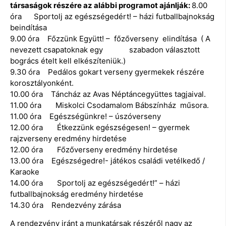
társaságok részére az alábbi programot ajánlják:
8.00
óra Sportolj az egészségedért! – házi futballbajnokság
beindítása
9.00 óra Főzzünk Együtt! – főzőverseny elindítása ( A
nevezett csapatoknak egy szabadon választott
bogrács ételt kell elkészíteniük.)
9.30 óra Pedálos gokart verseny gyermekek részére
korosztályonként.
10.00 óra Táncház az Avas Néptáncegyüttes tagjaival.
11.00 óra Miskolci Csodamalom Bábszínház műsora.
11.00 óra Egészségünkre! – úszóverseny
12.00 óra Étkezzünk egészségesen! – gyermek
rajzverseny eredmény hirdetése
12.00 óra Főzőverseny eredmény hirdetése
13.00 óra Egészségedre!- játékos családi vetélkedő /
Karaoke
14.00 óra Sportolj az egészségedért!” – házi
futballbajnokság eredmény hirdetése
14.30 óra Rendezvény zárása
A rendezvény iránt a munkatársak részéről nagy az