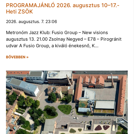
PROGRAMAJÁNLÓ 2026. augusztus 10–17.-
Heti ZSÖK
2026. augusztus. 7. 23:06
Metronóm Jazz Klub: Fusio Group – New visions
augusztus 13. 21.00 Zsolnay Negyed – E78 – Pirogránit
udvar A Fusio Group, a kiváló énekesnő, K…
BŐVEBBEN »