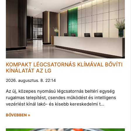
KOMPAKT LÉGCSATORNÁS KLÍMÁVAL BŐVÍTI
KÍNÁLATÁT AZ LG
2026. augusztus. 8. 22:14
Az új, közepes nyomású légcsatornás beltéri egység
rugalmas telepítést, csendes működést és intelligens
vezérlést kínál lakó- és kisebb kereskedelmi t…
BŐVEBBEN »