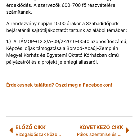
érdeklődés. A szervezők 600-700 fő részvételére
számítanak.
A rendezvény napján 10.00 órakor a Szabadidőpark
bejáratánál sajtótájékoztatót tartunk az alábbi témában:
1.) A TÁMOP-6.2.2/A-09/2-2010-0040 azonosítószámú,
Képzési díjak támogatása a Borsod-Abaúj-Zemplén
Megyei Kórház és Egyetemi Oktató Kórházban című
pályázatról és a projekt jelenlegi állásáról.
Érdekesnek találtad? Oszd meg a Facebookon!
ELŐZŐ CIKK
KÖVETKEZŐ CIKK
Vizsgaidőszak közben a monacói dobogón
Pálos szentmise és koncert a szentléleki romoknál – Június 15.