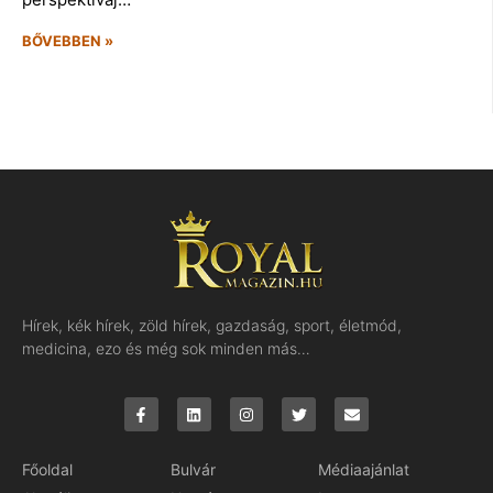
BŐVEBBEN »
Hírek, kék hírek, zöld hírek, gazdaság, sport, életmód,
medicina, ezo és még sok minden más…
Főoldal
Bulvár
Médiaajánlat