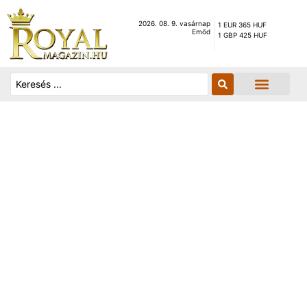
2026. 08. 9. vasárnap
1 EUR 365 HUF
Emőd
1 GBP 425 HUF