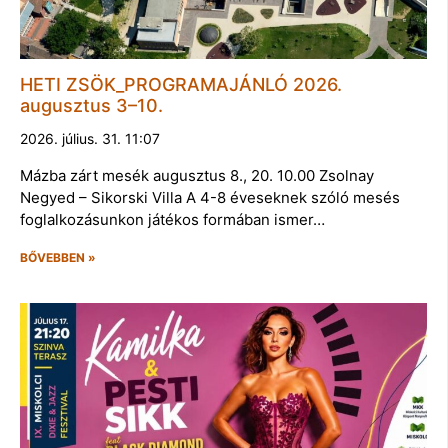
HETI ZSÖK_PROGRAMAJÁNLÓ 2026.
augusztus 3–10.
2026. július. 31. 11:07
Mázba zárt mesék augusztus 8., 20. 10.00 Zsolnay
Negyed – Sikorski Villa A 4-8 éveseknek szóló mesés
foglalkozásunkon játékos formában ismer…
BŐVEBBEN »