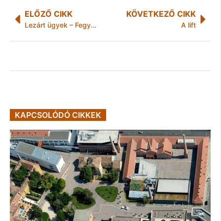
ELŐZŐ CIKK
KÖVETKEZŐ CIKK
Lezárt ügyek – Fegyveres rablás Miskolcon
A lift
KAPCSOLÓDÓ CIKKEK