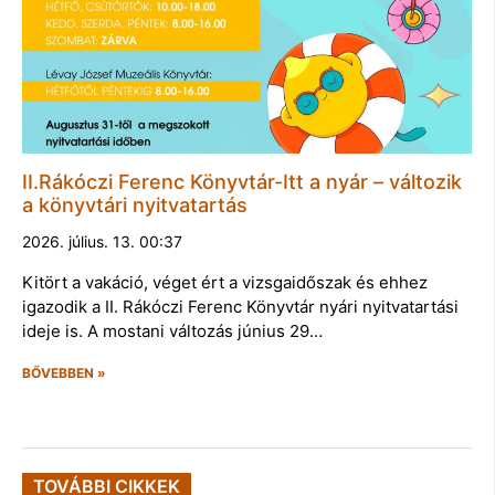
II.Rákóczi Ferenc Könyvtár-Itt a nyár – változik
a könyvtári nyitvatartás
2026. július. 13. 00:37
Kitört a vakáció, véget ért a vizsgaidőszak és ehhez
igazodik a II. Rákóczi Ferenc Könyvtár nyári nyitvatartási
ideje is. A mostani változás június 29…
BŐVEBBEN »
TOVÁBBI CIKKEK