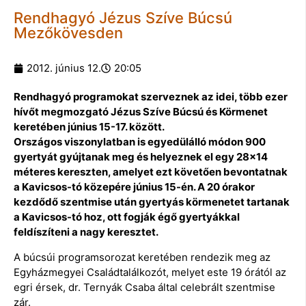
Rendhagyó Jézus Szíve Búcsú
Mezőkövesden
2012. június 12.
20:05
Rendhagyó programokat szerveznek az idei, több ezer
hívőt megmozgató Jézus Szíve Búcsú és Körmenet
keretében június 15-17. között.
Országos viszonylatban is egyedülálló módon 900
gyertyát gyújtanak meg és helyeznek el egy 28×14
méteres kereszten, amelyet ezt követően bevontatnak
a Kavicsos-tó közepére június 15-én. A 20 órakor
kezdődő szentmise után gyertyás körmenetet tartanak
a Kavicsos-tó hoz, ott fogják égő gyertyákkal
feldíszíteni a nagy keresztet.
A búcsúi programsorozat keretében rendezik meg az
Egyházmegyei Családtalálkozót, melyet este 19 órától az
egri érsek, dr. Ternyák Csaba által celebrált szentmise
zár.