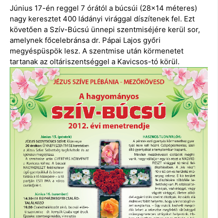
Június 17-én reggel 7 órától a búcsúi (28×14 méteres)
nagy keresztet 400 ládányi virággal díszítenek fel. Ezt
követően a Szív-Búcsú ünnepi szentmiséjére kerül sor,
amelynek főcelebránsa dr. Pápai Lajos győri
megyéspüspök lesz. A szentmise után körmenetet
tartanak az oltáriszentséggel a Kavicsos-tó körül.