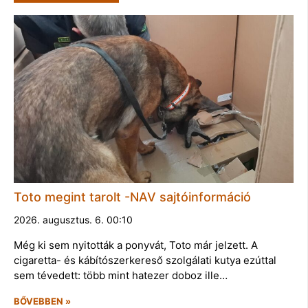
Toto megint tarolt -NAV sajtóinformáció
2026. augusztus. 6. 00:10
Még ki sem nyitották a ponyvát, Toto már jelzett. A
cigaretta- és kábítószerkereső szolgálati kutya ezúttal
sem tévedett: több mint hatezer doboz ille…
BŐVEBBEN »