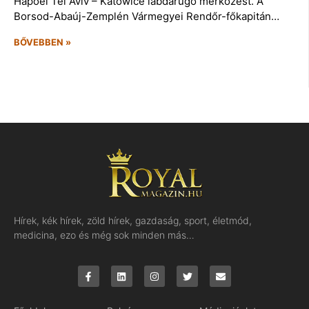
Hapoel Tel Aviv – Katowice labdarúgó mérkőzést. A
Borsod-Abaúj-Zemplén Vármegyei Rendőr-főkapitán…
BŐVEBBEN »
Hírek, kék hírek, zöld hírek, gazdaság, sport, életmód,
medicina, ezo és még sok minden más…