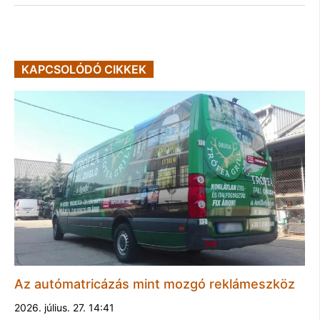
KAPCSOLÓDÓ CIKKEK
Az autómatricázás mint mozgó reklámeszköz
2026. július. 27. 14:41