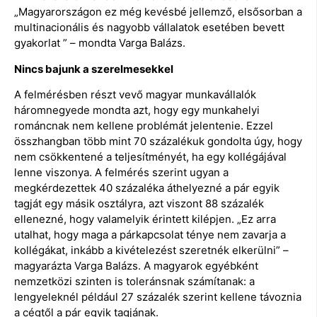
„Magyarországon ez még kevésbé jellemző, elsősorban a
multinacionális és nagyobb vállalatok esetében bevett
gyakorlat ” – mondta Varga Balázs.
Nincs bajunk a szerelmesekkel
A felmérésben részt vevő magyar munkavállalók
háromnegyede mondta azt, hogy egy munkahelyi
románcnak nem kellene problémát jelentenie. Ezzel
összhangban több mint 70 százalékuk gondolta úgy, hogy
nem csökkentené a teljesítményét, ha egy kollégájával
lenne viszonya. A felmérés szerint ugyan a
megkérdezettek 40 százaléka áthelyezné a pár egyik
tagját egy másik osztályra, azt viszont 88 százalék
ellenezné, hogy valamelyik érintett kilépjen. „Ez arra
utalhat, hogy maga a párkapcsolat ténye nem zavarja a
kollégákat, inkább a kivételezést szeretnék elkerülni” –
magyarázta Varga Balázs. A magyarok egyébként
nemzetközi szinten is toleránsnak számítanak: a
lengyeleknél például 27 százalék szerint kellene távoznia
a cégtől a pár egyik tagjának.