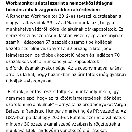
Workmonitor adatai szerint a nemzetközi átlagnál
toleránsabbak vagyunk ebben a kérdésben.
A Randstad Workmonitor 2012-es tavaszi kutatásában a
magyar válaszadók 39 százaléka mondta azt, hogy a
munkahelyén időről időre kialakulnak párkapcsolatok. Ez
nemzetközi összehasonlításban viszonylag alacsonynak
számít – átlagosan 57 százalék számolt be kollégák
közötti szerelmi viszonyról a 32 országra kiterjedő
felmérésben, de többek között Kínában és Indiában 70
százalékos volt a munkahelyi párkapcsolatok
előfordulásának gyakorisága. Az alacsony magyar arány
arra is utalhat, hogy hazánkban az érintettek még gyakran
titkolják a viszonyukat.
„Életünk jelentős részét töltjük a munkahelyünkön, így
nem meglepő, hogy az itt kötött ismeretségek időnként
szerelemmé alakulnak” – árnyalta az eredményeket Varga
Balázs, a Randstad Hungary marketing és PR vezetője. Az
USA-ban például egy 2006-os kutatás szerint a vállalatok
mintegy 30 százalékánál szabályzatban is rögzítették a
munkavállalók randevúira vonatkozó előírásokat.