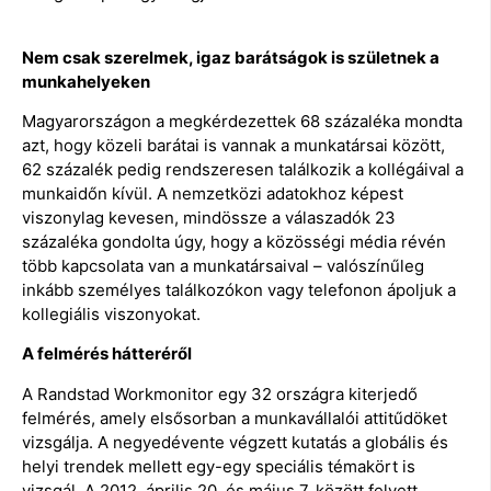
Nem csak szerelmek, igaz barátságok is születnek a
munkahelyeken
Magyarországon a megkérdezettek 68 százaléka mondta
azt, hogy közeli barátai is vannak a munkatársai között,
62 százalék pedig rendszeresen találkozik a kollégáival a
munkaidőn kívül. A nemzetközi adatokhoz képest
viszonylag kevesen, mindössze a válaszadók 23
százaléka gondolta úgy, hogy a közösségi média révén
több kapcsolata van a munkatársaival – valószínűleg
inkább személyes találkozókon vagy telefonon ápoljuk a
kollegiális viszonyokat.
A felmérés hátteréről
A Randstad Workmonitor egy 32 országra kiterjedő
felmérés, amely elsősorban a munkavállalói attitűdöket
vizsgálja. A negyedévente végzett kutatás a globális és
helyi trendek mellett egy-egy speciális témakört is
vizsgál. A 2012. április 20. és május 7. között felvett