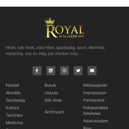
Hírek, kék hírek, zöld hírek, gazdaság, sport, életmód,
medicina, ezo és még sok minden más…
Főoldal
Bulvár
Médiaajánlat
Aktuális
Utazás
Impresszum
Gazdaság
Kék hírek
Partnereink
Kultúra
Felhasználási
Archívum
feltételek
Technika
Adatvédelem
Medicina
Blog