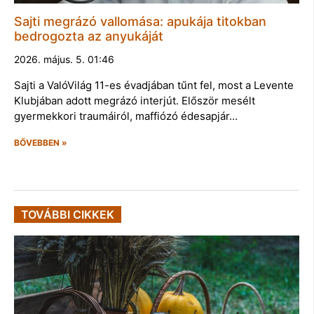
Sajti megrázó vallomása: apukája titokban
bedrogozta az anyukáját
2026. május. 5. 01:46
Sajti a ValóVilág 11-es évadjában tűnt fel, most a Levente
Klubjában adott megrázó interjút. Először mesélt
gyermekkori traumáiról, maffiózó édesapjár…
BŐVEBBEN »
TOVÁBBI CIKKEK