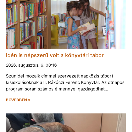
Idén is népszerű volt a könyvtári tábor
2026. augusztus. 6. 00:16
Szünidei mozaik címmel szervezett napközis tábort
kisiskolásoknak a II. Rákóczi Ferenc Könyvtár. Az ötnapos
program során számos élménnyel gazdagodhat…
BŐVEBBEN »