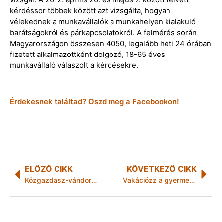
kérdéssor többek között azt vizsgálta, hogyan
vélekednek a munkavállalók a munkahelyen kialakuló
barátságokról és párkapcsolatokról. A felmérés során
Magyarországon összesen 4050, legalább heti 24 órában
fizetett alkalmazottként dolgozó, 18-65 éves
munkavállaló válaszolt a kérdésekre.
Érdekesnek találtad? Oszd meg a Facebookon!
ELŐZŐ CIKK
KÖVETKEZŐ CIKK
Közgazdász-vándorgyűlés: Egerben a félszázadik
Vakációzz a gyermekkönyvtárban!