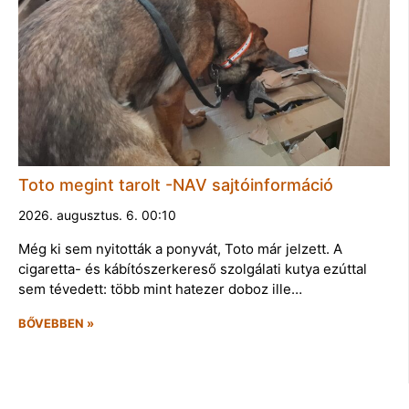
Toto megint tarolt -NAV sajtóinformáció
2026. augusztus. 6. 00:10
Még ki sem nyitották a ponyvát, Toto már jelzett. A
cigaretta- és kábítószerkereső szolgálati kutya ezúttal
sem tévedett: több mint hatezer doboz ille…
BŐVEBBEN »