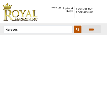
2026. 08. 7. péntek
1 EUR 365 HUF
Ibolya
1 GBP 425 HUF