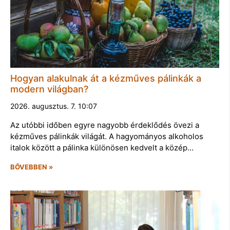
Hogyan alakulnak át a kézműves pálinkák a
modern világban?
2026. augusztus. 7. 10:07
Az utóbbi időben egyre nagyobb érdeklődés övezi a
kézműves pálinkák világát. A hagyományos alkoholos
italok között a pálinka különösen kedvelt a közép…
BŐVEBBEN »