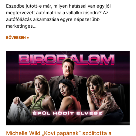
Eszedbe jutott-e már, milyen hatással van egy jól
megtervezett autómatrica a vállalkozásodra? Az
autófóliázás alkalmazása egyre népszerűbb
marketinges…
BŐVEBBEN »
Michelle Wild „Kovi papának” szólította a