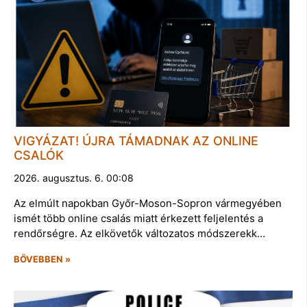
VIGYÁZAT! ÚJRA TÁMADNAK AZ ONLINE
CSALÓK
2026. augusztus. 6. 00:08
Az elmúlt napokban Győr-Moson-Sopron vármegyében
ismét több online csalás miatt érkezett feljelentés a
rendőrségre. Az elkövetők változatos módszerekk…
BŐVEBBEN »