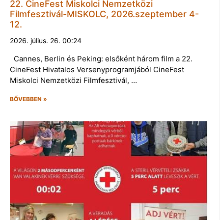
22. CineFest Miskolci Nemzetközi
Filmfesztivál-MISKOLC, 2026.szeptember 4-
12.
2026. július. 26. 00:24
Cannes, Berlin és Peking: elsőként három film a 22.
CineFest Hivatalos Versenyprogramjából CineFest
Miskolci Nemzetközi Filmfesztivál, …
BŐVEBBEN »