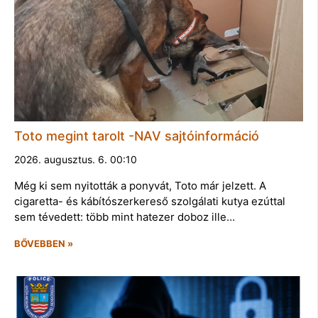
Toto megint tarolt -NAV sajtóinformáció
2026. augusztus. 6. 00:10
Még ki sem nyitották a ponyvát, Toto már jelzett. A
cigaretta- és kábítószerkereső szolgálati kutya ezúttal
sem tévedett: több mint hatezer doboz ille…
BŐVEBBEN »