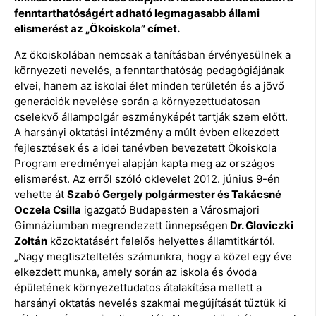
fenntarthatóságért adható legmagasabb állami
elismerést az „Ökoiskola” címet.
Az ökoiskolában nemcsak a tanításban érvényesülnek a
környezeti nevelés, a fenntarthatóság pedagógiájának
elvei, hanem az iskolai élet minden területén és a jövő
generációk nevelése során a környezettudatosan
cselekvő állampolgár eszményképét tartják szem előtt.
A harsányi oktatási intézmény a múlt évben elkezdett
fejlesztések és a idei tanévben bevezetett Ökoiskola
Program eredményei alapján kapta meg az országos
elismerést. Az erről szóló oklevelet 2012. június 9-én
vehette át
Szabó Gergely polgármester és Takácsné
Oczela Csilla
igazgató Budapesten a Városmajori
Gimnáziumban megrendezett ünnepségen
Dr. Gloviczki
Zoltán
közoktatásért felelős helyettes államtitkártól.
„Nagy megtiszteltetés számunkra, hogy a közel egy éve
elkezdett munka, amely során az iskola és óvoda
épületének környezettudatos átalakítása mellett a
harsányi oktatás nevelés szakmai megújítását tűztük ki