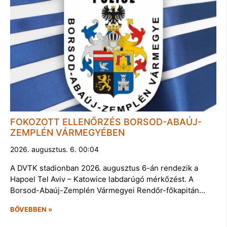
FOKOZOTT ELLENŐRZÉS BORSOD-ABAÚJ-
ZEMPLÉN VÁRMEGYÉBEN
2026. augusztus. 6. 00:04
A DVTK stadionban 2026. augusztus 6-án rendezik a
Hapoel Tel Aviv – Katowice labdarúgó mérkőzést. A
Borsod-Abaúj-Zemplén Vármegyei Rendőr-főkapitán…
BŐVEBBEN »