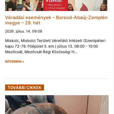
Véradási események – Borsod-Abaúj-Zemplén
megye – 29. hét
2026. július. 14. 09:08
Miskolc, Miskolci Területi Vérellátó Intézeti (Szentpéteri
kapu 72-76. Főépület II. em.) július 13. 08:00 - 15:00
Mezőcsát, Mezőcsát Régi Közösségi H…
BŐVEBBEN »
TOVÁBBI CIKKEK