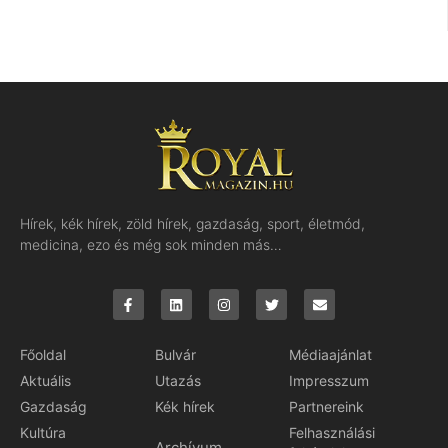
Hírek, kék hírek, zöld hírek, gazdaság, sport, életmód,
medicina, ezo és még sok minden más…
Főoldal
Bulvár
Médiaajánlat
Aktuális
Utazás
Impresszum
Gazdaság
Kék hírek
Partnereink
Kultúra
Felhasználási
Archívum