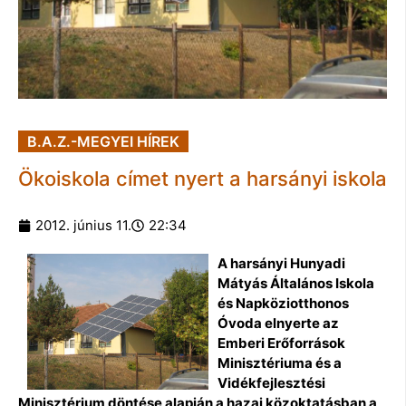
B.A.Z.-MEGYEI HÍREK
Ökoiskola címet nyert a harsányi iskola
2012. június 11.
22:34
A harsányi Hunyadi
Mátyás Általános Iskola
és Napköziotthonos
Óvoda elnyerte az
Emberi Erőforrások
Minisztériuma és a
Vidékfejlesztési
Minisztérium döntése alapján a hazai közoktatásban a