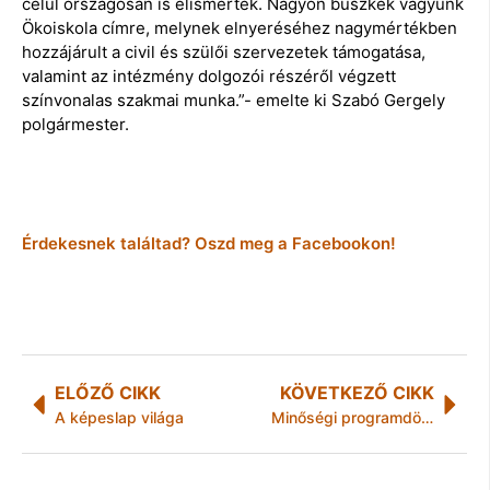
célul országosan is elismerték. Nagyon büszkék vagyunk
Ökoiskola címre, melynek elnyeréséhez nagymértékben
hozzájárult a civil és szülői szervezetek támogatása,
valamint az intézmény dolgozói részéről végzett
színvonalas szakmai munka.”- emelte ki Szabó Gergely
polgármester.
Érdekesnek találtad? Oszd meg a Facebookon!
ELŐZŐ CIKK
KÖVETKEZŐ CIKK
A képeslap világa
Minőségi programdömping a III. Kaposvári Nemzetközi Kamarazenei Fesztiválon