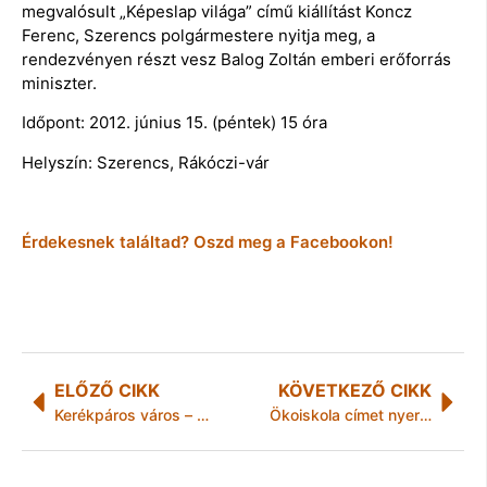
megvalósult „Képeslap világa” című kiállítást Koncz
Ferenc, Szerencs polgármestere nyitja meg, a
rendezvényen részt vesz Balog Zoltán emberi erőforrás
miniszter.
Időpont: 2012. június 15. (péntek) 15 óra
Helyszín: Szerencs, Rákóczi-vár
Érdekesnek találtad? Oszd meg a Facebookon!
ELŐZŐ CIKK
KÖVETKEZŐ CIKK
Kerékpáros város – kerékpáros ellenőrzések Mezőkövesden
Ökoiskola címet nyert a harsányi iskola