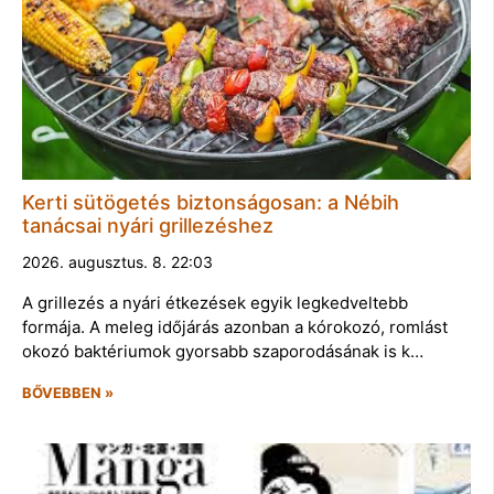
Kerti sütögetés biztonságosan: a Nébih
tanácsai nyári grillezéshez
2026. augusztus. 8. 22:03
A grillezés a nyári étkezések egyik legkedveltebb
formája. A meleg időjárás azonban a kórokozó, romlást
okozó baktériumok gyorsabb szaporodásának is k…
BŐVEBBEN »