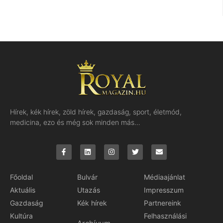
Hírek, kék hírek, zöld hírek, gazdaság, sport, életmód,
medicina, ezo és még sok minden más…
Főoldal
Bulvár
Médiaajánlat
Aktuális
Utazás
Impresszum
Gazdaság
Kék hírek
Partnereink
Kultúra
Felhasználási