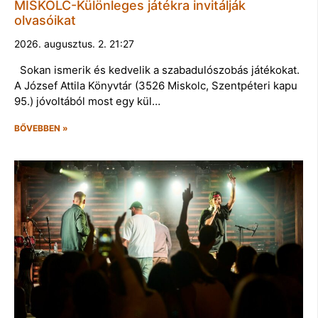
MISKOLC-Különleges játékra invitálják
olvasóikat
2026. augusztus. 2. 21:27
Sokan ismerik és kedvelik a szabadulószobás játékokat.
A József Attila Könyvtár (3526 Miskolc, Szentpéteri kapu
95.) jóvoltából most egy kül…
BŐVEBBEN »