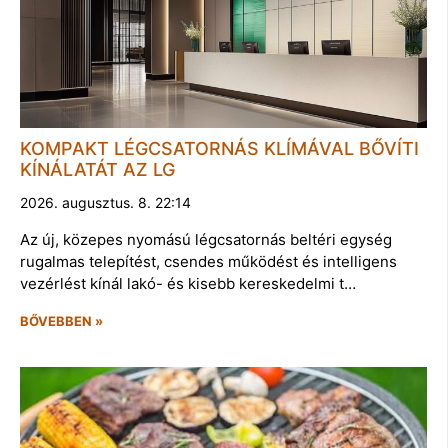
KOMPAKT LÉGCSATORNÁS KLÍMÁVAL BŐVÍTI
KÍNÁLATÁT AZ LG
2026. augusztus. 8. 22:14
Az új, közepes nyomású légcsatornás beltéri egység
rugalmas telepítést, csendes működést és intelligens
vezérlést kínál lakó- és kisebb kereskedelmi t…
BŐVEBBEN »