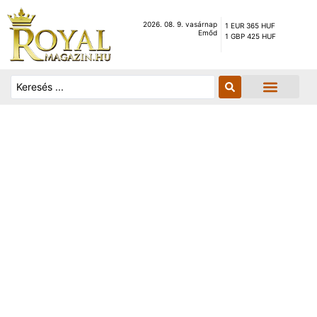
2026. 08. 9. vasárnap
1 EUR 365 HUF
Emőd
1 GBP 425 HUF