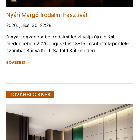
Nyári Margó Irodalmi Fesztivál
2026. július. 30. 22:28
A nyár legzenésebb irodalmi fesztiválja újra a Káli-
medencében 2026.augusztus 13-15., csütörtök-péntek-
szombat Bánya Kert, Salföld Káli-meden…
BŐVEBBEN »
TOVÁBBI CIKKEK