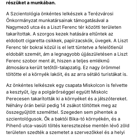
részüket a munkában.
A Szcientológia önkéntes lelkészek a Terézvárosi
Önkormányzat munkatársainak támogatásával a
Nagymező utca és a Liszt Ferenc tér közötti területen
takarítottak. A szorgos kezek hatására eltűntek az
eldobott cigaretta csikkek, papírzacskók, üvegek. A Liszt
Ferenc tér bokrai közül is el lett tüntetve a felelőtlenül
eldobált szemét, ám a legnagyobb újjászületésen a Liszt
Ferenc szobor ment át, hiszen a teljes emlékmű
átmosásra került tetőtől-talapzatig. Ez nagy örömmel
töltötte el a környék lakóit, és az arra sétáló turistákat is.
Az önkéntes lelkészek egy csapata Miskolcon is felvette
a kesztyűt, így a polgárőrséggel együtt Miskolc
Perecesen takarították ki a környéket és a játszótereket.
Néhány órán belül pedig 14 zsákot töltöttek meg az
összegyűjtött szeméttel. Szegeden sem pihentek a
szcientológusok. Ők a baktói Bika-tó környékén, és a
Pihenő utca-vasúti töltés keresztezése mentén lévő zöld
területen szedték a szemetet a szervezőkkel és a helyi