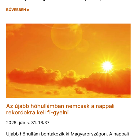
BŐVEBBEN »
Az újabb hőhullámban nemcsak a nappali
rekordokra kell fi-gyelni
2026. július. 31. 16:37
Újabb hőhullám bontakozik ki Magyarországon. A nappali