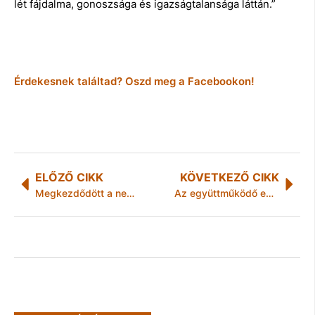
lét fájdalma, gonoszsága és igazságtalansága láttán.”
Érdekesnek találtad? Oszd meg a Facebookon!
ELŐZŐ CIKK
KÖVETKEZŐ CIKK
Megkezdődött a nemzetközi művészeti szimpózium Kazincbarcikán
Az együttműködő egyetemek tudásbázist cserélnek