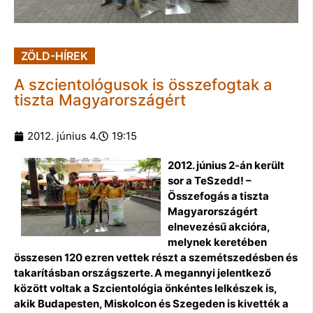
ZÖLD-HÍREK
A szcientológusok is összefogtak a
tiszta Magyarországért
2012. június 4.
19:15
2012. június 2-án került
sor a TeSzedd! –
Összefogás a tiszta
Magyarországért
elnevezésű akcióra,
melynek keretében
összesen 120 ezren vettek részt a szemétszedésben és
takarításban országszerte. A megannyi jelentkező
között voltak a Szcientológia önkéntes lelkészek is,
akik Budapesten, Miskolcon és Szegeden is kivették a