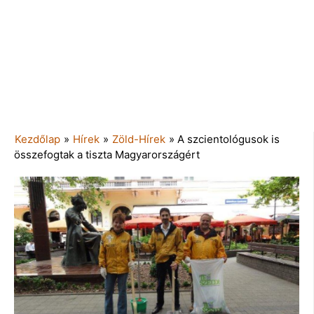
Kezdőlap
»
Hírek
»
Zöld-Hírek
»
A szcientológusok is
összefogtak a tiszta Magyarországért