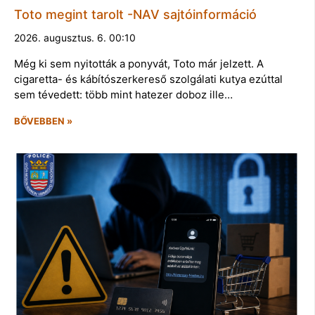
Toto megint tarolt -NAV sajtóinformáció
2026. augusztus. 6. 00:10
Még ki sem nyitották a ponyvát, Toto már jelzett. A
cigaretta- és kábítószerkereső szolgálati kutya ezúttal
sem tévedett: több mint hatezer doboz ille…
BŐVEBBEN »