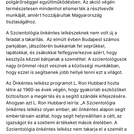
polgárőrséggel együttműködésben. Az akció végén
természetesen mindenhol elismerték a résztvevők
munkáját, amiért hozzájárultak Magyarország
tisztaságához.
A Szcientológia önkéntes lelkészeknek nem volt új a
feladat a takarítás. Az elmúlt évben Budapest számos
parkjában, játszóterén bukkantak fel seprűkkel,
lapátokkal, és zsákokkal felfegyverkezve azért, hogy
kesztyűs kézzel bánjanak a szeméttel. A szcientológusok
nagy örömmel részt vesznek a közösségi munkákban,
hogy ezzel is segítsenek jobb hellyé tenni ezt a világot.
Az Önkéntes lelkész programot L. Ron Hubbard hozta
létre az 1960-as évek végén, hogy gyakorlati eszközöket
biztosítson a megértés és a segítő szándék kifejezésére.
Ahogyan azt L. Ron Hubbard leírta: „A Szcientológia
önkéntes lelkész olyan ember, aki önkéntes alapon segít
embertársain azáltal, hogy segít helyreállítani a célt, az
igazságot és a szellemi értékeket mások életében. A
Szcientológia önkéntes lelkész nem takarja el a szemét a