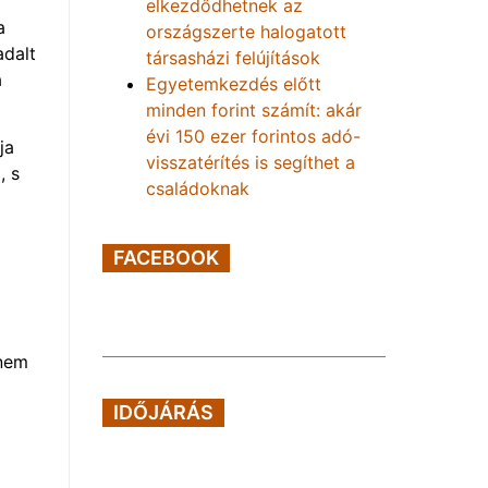
elkezdődhetnek az
a
országszerte halogatott
adalt
társasházi felújítások
a
Egyetemkezdés előtt
minden forint számít: akár
évi 150 ezer forintos adó-
ja
visszatérítés is segíthet a
, s
családoknak
FACEBOOK
nnem
IDŐJÁRÁS