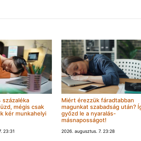
 százaléka
Miért érezzük fáradtabban
küzd, mégis csak
magunkat szabadság után? Í
k kér munkahelyi
győzd le a nyaralás-
másnaposságot!
7. 23:31
2026. augusztus. 7. 23:28