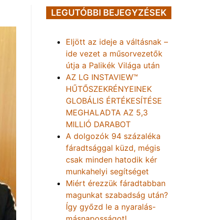
LEGUTÓBBI BEJEGYZÉSEK
Eljött az ideje a váltásnak –
ide vezet a műsorvezetők
útja a Palikék Világa után
AZ LG INSTAVIEW™
HŰTŐSZEKRÉNYEINEK
GLOBÁLIS ÉRTÉKESÍTÉSE
MEGHALADTA AZ 5,3
MILLIÓ DARABOT
A dolgozók 94 százaléka
fáradtsággal küzd, mégis
csak minden hatodik kér
munkahelyi segítséget
Miért érezzük fáradtabban
magunkat szabadság után?
Így győzd le a nyaralás-
másnaposságot!