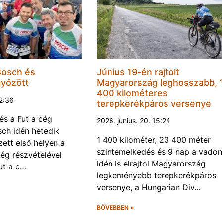
Bosch és
Június 19-én rajtolt
győzött
Magyarország leghosszabb, 
400 kilométeres
22:36
terepkerékpáros versenye
és a Fut a cég
2026. június. 20. 15:24
ch idén hetedik
1 400 kilométer, 23 400 méter
ett első helyen a
szintemelkedés és 9 nap a vadon
ég részvételével
idén is elrajtol Magyarország
ut a c…
legkeményebb terepkerékpáros
versenye, a Hungarian Div…
BŐVEBBEN »