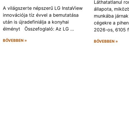
Láthatatlanul r
A világszerte népszerű LG InstaView
állapota, miköz
innovációja tíz évvel a bemutatása
munkába járnak 
után is újradefiniálja a konyhai
cégekre a pihen
élményt Összefoglaló: Az LG …
2026-os, 6105 
BŐVEBBEN »
BŐVEBBEN »