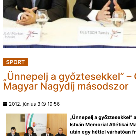
SPORT
„Ünnepelj a győztesekkel” – 
Magyar Nagydíj másodszor
2012. június 3.
19:56
„Ünnepelj a győztesekkel” 
István Memorial Atlétikai Ma
után egy héttel várhatóan f