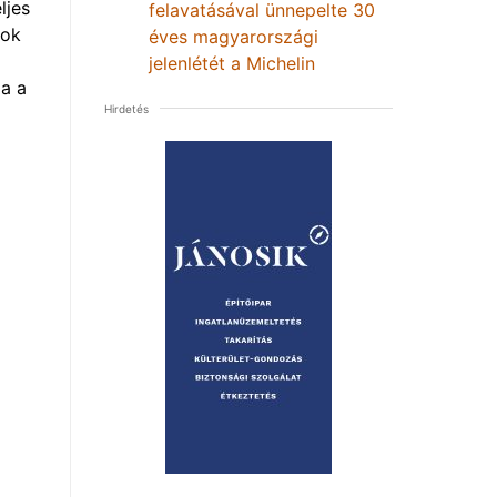
ljes
felavatásával ünnepelte 30
mok
éves magyarországi
jelenlétét a Michelin
a a
Hirdetés