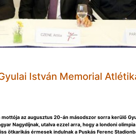
Gyulai István Memorial Atlétik
a mottója az augusztus 20-án másodszor sorra kerülő Gyu
gyar Nagydíjnak, utalva ezzel arra, hogy a londoni olimpia
riss ötkarikás érmesek indulnak a Puskás Ferenc Stadionb