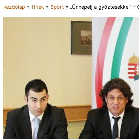
Kezdőlap
»
Hírek
»
Sport
»
„Ünnepelj a győztesekkel” – 