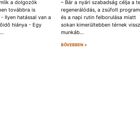
omlik a dolgozók
– Bár a nyári szabadság célja a te
ben továbbra is
regenerálódás, a zsúfolt progra
- Ilyen hatással van a
és a napi rutin felborulása miatt
őidő hiánya - Egy
sokan kimerültebben térnek vissz
f…
munkáb…
BŐVEBBEN »