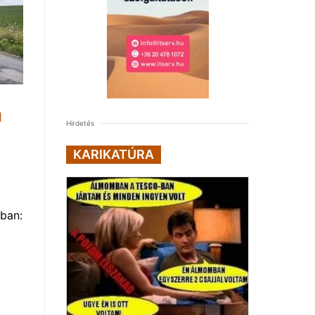
1
Hirdetés
KARIKATÚRA
ban: