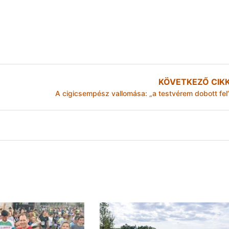
KÖVETKEZŐ CIK
A cigicsempész vallomása: „a testvérem dobott fel