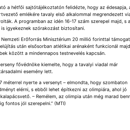
ó a hétfői sajtótájékoztatón felidézte, hogy az édesapja, 
portvezető emlékére tavaly első alkalommal megrendezett vi
rolták. A programban az idén 16-17 szám szerepel majd, s 
s igyekeznek szórakozást biztosítani.
a Nemzeti Erőforrás Minisztérium 20 millió forinttal támogat
lújítás után elsősorban atlétikai arénaként funkcionál majd
öbbek között a mindennapos testnevelés kapcsán.
erseny fővédnöke kiemelte, hogy a tavalyi viadal már
 társadalmi esemény lett.
,37 méterrel nyerte a versenyt – elmondta, hogy szombaton
ényt elérni, s ebből lehet építkezni az olimpiára, ahol jó
yi kalapácsvető. – Remélem, az olimpia után még marad be
 fontos jól szerepelni.” (MTI)