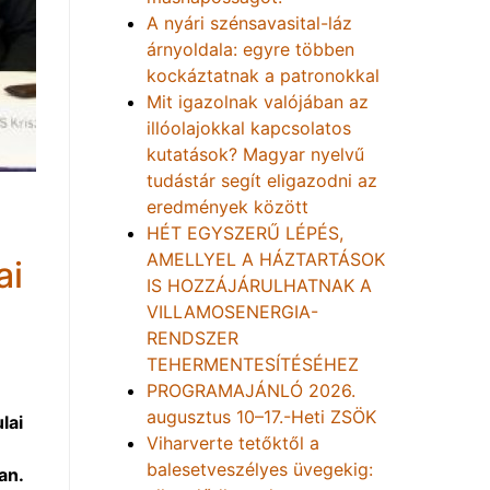
A nyári szénsavasital-láz
árnyoldala: egyre többen
kockáztatnak a patronokkal
Mit igazolnak valójában az
illóolajokkal kapcsolatos
kutatások? Magyar nyelvű
tudástár segít eligazodni az
eredmények között
HÉT EGYSZERŰ LÉPÉS,
AMELLYEL A HÁZTARTÁSOK
ai
IS HOZZÁJÁRULHATNAK A
VILLAMOSENERGIA-
RENDSZER
TEHERMENTESÍTÉSÉHEZ
PROGRAMAJÁNLÓ 2026.
augusztus 10–17.-Heti ZSÖK
lai
Viharverte tetőktől a
balesetveszélyes üvegekig:
an.