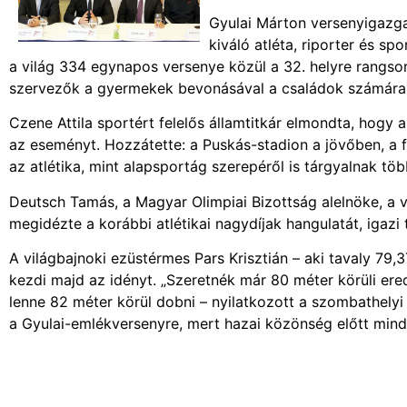
Gyulai Márton versenyigazgat
kiváló atléta, riporter és s
a világ 334 egynapos versenye közül a 32. helyre rangso
szervezők a gyermekek bevonásával a családok számára i
Czene Attila sportért felelős államtitkár elmondta, hogy 
az eseményt. Hozzátette: a Puskás-stadion a jövőben, a fe
az atlétika, mint alapsportág szerepéről is tárgyalnak t
Deutsch Tamás, a Magyar Olimpiai Bizottság alelnöke, a v
megidézte a korábbi atlétikai nagydíjak hangulatát, igazi
A világbajnoki ezüstérmes Pars Krisztián – aki tavaly 79
kezdi majd az idényt. „Szeretnék már 80 méter körüli eredm
lenne 82 méter körül dobni – nyilatkozott a szombathel
a Gyulai-emlékversenyre, mert hazai közönség előtt mindig