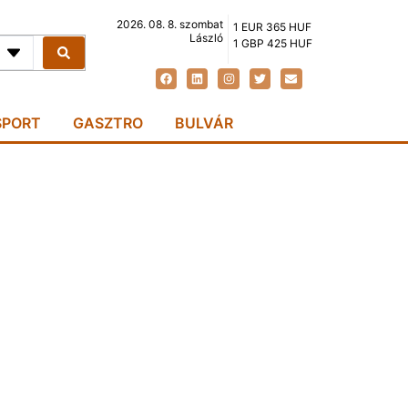
2026. 08. 8. szombat
1 EUR 365 HUF
László
1 GBP 425 HUF
SPORT
GASZTRO
BULVÁR