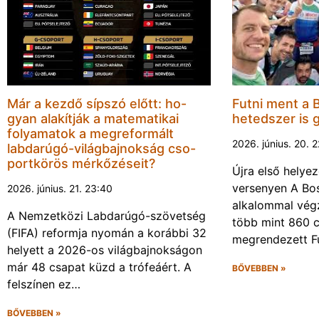
Már a kezdő sípszó előtt: ho-
Futni ment a 
gyan alakítják a matematikai
hetedszer is 
folyamatok a megreformált
2026. június. 20. 
labdarúgó-világbajnokság cso-
portkörös mérkőzéseit?
Újra első helyez
versenyen A Bos
2026. június. 21. 23:40
alkalommal végz
A Nemzetközi Labdarúgó-szövetség
több mint 860 c
(FIFA) reformja nyomán a korábbi 32
megrendezett F
helyett a 2026-os világbajnokságon
már 48 csapat küzd a trófeáért. A
BŐVEBBEN »
felszínen ez…
BŐVEBBEN »