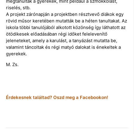
megtanultak a gyerekek, mint például a szmokkolást,
riselés, stb.
A projekt zárónapján a projektben résztvevő diákok egy
rövid műsor keretében mutatták be a héten tanultakat. Az
iskola többi tanulójából alkotott közönség így láthatott az
ötödikesek előadásában régi időket felelevenítő
jeleneteket, amely a karulást, a tanyázást mutatta be,
valamint táncoltak és régi matyó dalokat is énekeltek a
gyerekek.
M. Zs.
Érdekesnek találtad? Oszd meg a Facebookon!