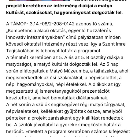
projekt keretében az intézmény diákjai a matyó
kultúrát, szokásokat, hagyományokat dolgozták fel.
A TÁMOP- 3.14.-08/2-208-0142 azonosító számú,
„Kompetencia alapú oktatás, egyenlő hozzáférés
innovatív intézményekben” című pályázatban minden
kövesdi oktatási intézmény részt vesz, így a Szent Imre
Tagiskolában is lebonyolították a programot.
A témahét keretében az 5. A és az 5. B osztály diákja a
matyóságot, a matyó kultúrát dolgozták fel. Az 5 nap
során ellátogattak a Matyó Múzeumba, a tájházakba, ahol
megismerkedtek az ősi szakmákkal, a népviselettel, a
népi hagyományokkal, népi ételekkel. A diákok az így
megszerzett új ismeretanyagukból prezentációt
készítettek, amelyet bemutattak diáktársaiknak.
A hét során a szülők segítségével régi matyó tárgyakat,
népviseleteket, kellékeket gyűjtöttek össze, amelyből
pénteken a projekt zárásaként egy kiállítást rendeztek
be. A szülők jóvoltából a gyerekek megkóstolhatták a
herőcét. Emellett a program keretében számos kifejezést