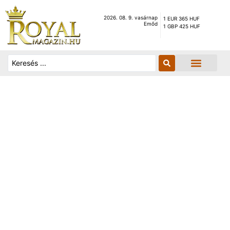
2026. 08. 9. vasárnap
1 EUR 365 HUF
Emőd
1 GBP 425 HUF