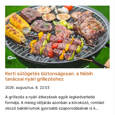
Kerti sütögetés biztonságosan: a Nébih
tanácsai nyári grillezéshez
2026. augusztus. 8. 22:03
A grillezés a nyári étkezések egyik legkedveltebb
formája. A meleg időjárás azonban a kórokozó, romlást
okozó baktériumok gyorsabb szaporodásának is k…