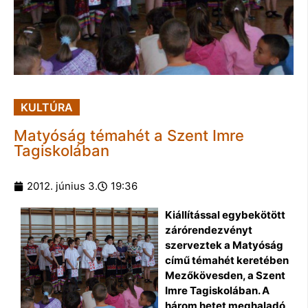
KULTÚRA
Matyóság témahét a Szent Imre
Tagiskolában
2012. június 3.
19:36
Kiállítással egybekötött
zárórendezvényt
szerveztek a Matyóság
című témahét keretében
Mezőkövesden, a Szent
Imre Tagiskolában. A
három hetet meghaladó