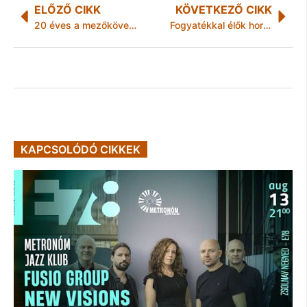
ELŐZŐ CIKK
KÖVETKEZŐ CIKK
20 éves a mezőkövesdi Kolping Család Egyesület
Fogyatékkal élők horgászversenye
KAPCSOLÓDÓ CIKKEK