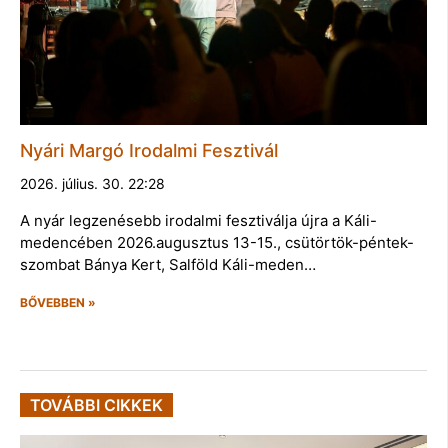
Nyári Margó Irodalmi Fesztivál
2026. július. 30. 22:28
A nyár legzenésebb irodalmi fesztiválja újra a Káli-
medencében 2026.augusztus 13-15., csütörtök-péntek-
szombat Bánya Kert, Salföld Káli-meden…
BŐVEBBEN »
TOVÁBBI CIKKEK