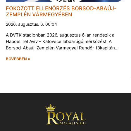
FOKOZOTT ELLENŐRZÉS BORSOD-ABAÚJ-
ZEMPLÉN VÁRMEGYÉBEN
2026. augusztus. 6. 00:04
A DVTK stadionban 2026. augusztus 6-án rendezik a
Hapoel Tel Aviv – Katowice labdarúgó mérkőzést. A
Borsod-Abaúj-Zemplén Vármegyei Rendőr-főkapitán…
BŐVEBBEN »