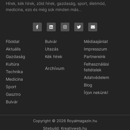
Hírek, kék hírek, zöld hírek, gazdaság, sport, életmód,
medicina, ezo és még sok minden más…
Főoldal
Bulvár
Médiaajánlat
Aktuális
Utazás
Impresszum
Gazdaság
Kék hírek
Partnereink
Kultúra
Felhasználási
Archívum
feltételek
Technika
Adatvédelem
Medicina
Blog
Sport
Írjon nekünk!
Gasztro
Bulvár
Copyright © 2026 Royalmagazin.hu
Sitebuild:
Kreativweb.hu