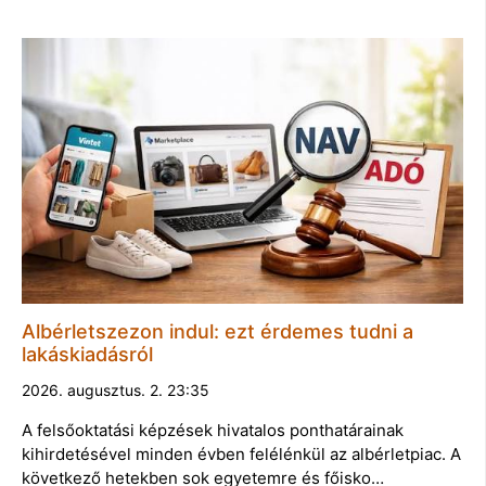
Albérletszezon indul: ezt érdemes tudni a
lakáskiadásról
2026. augusztus. 2. 23:35
A felsőoktatási képzések hivatalos ponthatárainak
kihirdetésével minden évben felélénkül az albérletpiac. A
következő hetekben sok egyetemre és főisko…