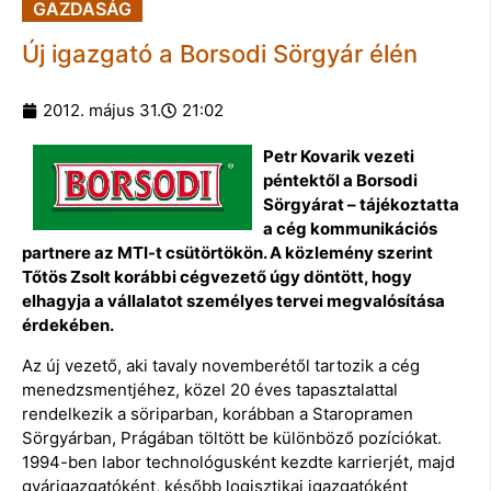
GAZDASÁG
Új igazgató a Borsodi Sörgyár élén
2012. május 31.
21:02
Petr Kovarik vezeti
péntektől a Borsodi
Sörgyárat – tájékoztatta
a cég kommunikációs
partnere az MTI-t csütörtökön. A közlemény szerint
Tőtös Zsolt korábbi cégvezető úgy döntött, hogy
elhagyja a vállalatot személyes tervei megvalósítása
érdekében.
Az új vezető, aki tavaly novemberétől tartozik a cég
menedzsmentjéhez, közel 20 éves tapasztalattal
rendelkezik a söriparban, korábban a Staropramen
Sörgyárban, Prágában töltött be különböző pozíciókat.
1994-ben labor technológusként kezdte karrierjét, majd
gyárigazgatóként, később logisztikai igazgatóként