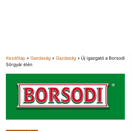
Kezdőlap
»
Gazdaság
»
Gazdaság
»
Új igazgató a Borsodi
Sörgyár élén