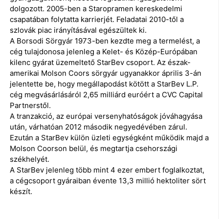
dolgozott. 2005-ben a Staropramen kereskedelmi
csapatában folytatta karrierjét. Feladatai 2010-től a
szlovák piac irányításával egészültek ki.
A Borsodi Sörgyár 1973-ben kezdte meg a termelést, a
cég tulajdonosa jelenleg a Kelet- és Közép-Európában
kilenc gyárat üzemeltető StarBev csoport. Az észak-
amerikai Molson Coors sörgyár ugyanakkor április 3-án
jelentette be, hogy megállapodást kötött a StarBev L.P.
cég megvásárlásáról 2,65 milliárd euróért a CVC Capital
Partnerstől.
A tranzakció, az európai versenyhatóságok jóváhagyása
után, várhatóan 2012 második negyedévében zárul.
Ezután a StarBev külön üzleti egységként működik majd a
Molson Coorson belül, és megtartja csehországi
székhelyét.
A StarBev jelenleg több mint 4 ezer embert foglalkoztat,
a cégcsoport gyáraiban évente 13,3 millió hektoliter sört
készít.