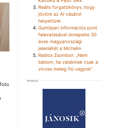
Kamilka & Pesti Sikk
Reális forgatókönyv, hogy
jövőre az AI vásárol
helyettünk
Gumiipari információs pont
felavatásával ünnepelte 30
éves magyarországi
jelenlétét a Michelin
Radics Zsombor: „Nem
bánom, ha valakinek csak a
vicces meleg fiú vagyok”
Hirdetés
Toto
a