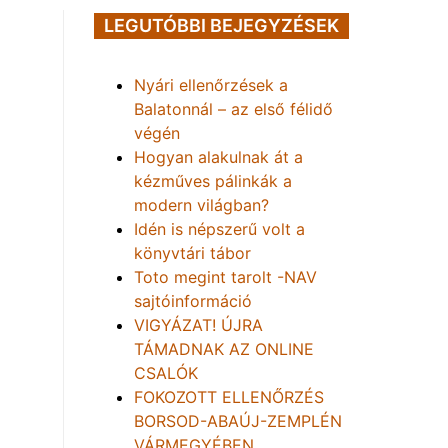
LEGUTÓBBI BEJEGYZÉSEK
Nyári ellenőrzések a
Balatonnál – az első félidő
végén
Hogyan alakulnak át a
kézműves pálinkák a
modern világban?
Idén is népszerű volt a
könyvtári tábor
Toto megint tarolt -NAV
sajtóinformáció
VIGYÁZAT! ÚJRA
TÁMADNAK AZ ONLINE
CSALÓK
FOKOZOTT ELLENŐRZÉS
BORSOD-ABAÚJ-ZEMPLÉN
VÁRMEGYÉBEN