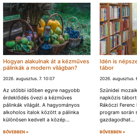
Hogyan alakulnak át a kézműves
Idén is népsze
pálinkák a modern világban?
tábor
2026. augusztus. 7. 10:07
2026. augusztus. 
Az utóbbi időben egyre nagyobb
Szünidei mozai
érdeklődés övezi a kézműves
napközis tábort 
pálinkák világát. A hagyományos
Rákóczi Ferenc 
alkoholos italok között a pálinka
program során 
különösen kedvelt a közép…
gazdagodhat…
BŐVEBBEN »
BŐVEBBEN »