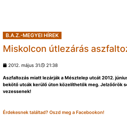
B.A.Z.-MEGYEI HÍREK
Miskolcon útlezárás aszfalto
2012. május 31.
21:38
Aszfaltozás miatt lezárják a Mésztelep utcát 2012. júni
bekötő utcák kerülő úton közelíthetők meg. Jelzőőrök s
vezessenek!
Érdekesnek találtad? Oszd meg a Facebookon!