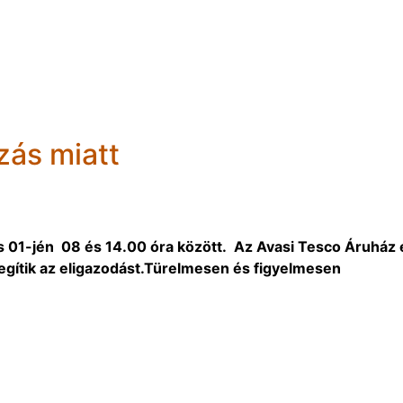
zás miatt
us 01-jén 08 és 14.00 óra között. Az Avasi Tesco Áruház 
egítik az eligazodást.Türelmesen és figyelmesen