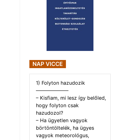
NAP VICCE
1) Folyton hazudozik
——————–
– Kisfiam, mi lesz így belőled,
hogy folyton csak
hazudozol?
– Ha ügyetlen vagyok
börtöntöltelék, ha ügyes
vagyok meteorológus,