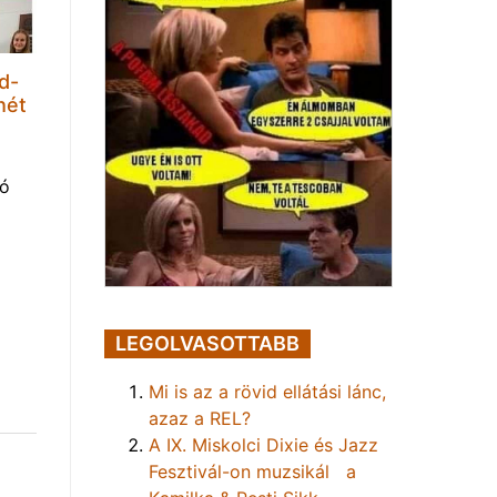
d-
hét
tó
LEGOLVASOTTABB
Mi is az a rövid ellátási lánc,
azaz a REL?
A IX. Miskolci Dixie és Jazz
Fesztivál-on muzsikál a