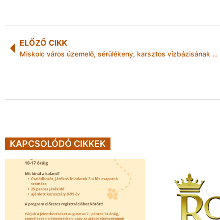
ELŐZŐ CIKK
Miskolc város üzemelő, sérülékeny, karsztos vízbázisának diagnosztikai vizsgálata
KAPCSOLÓDÓ CIKKEK