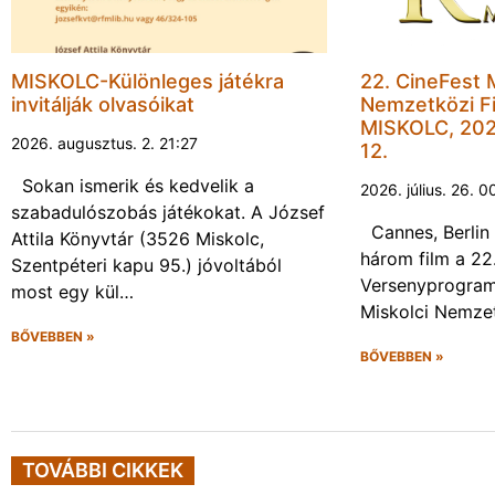
MISKOLC-Különleges játékra
22. CineFest 
invitálják olvasóikat
Nemzetközi Fi
MISKOLC, 202
2026. augusztus. 2. 21:27
12.
Sokan ismerik és kedvelik a
2026. július. 26. 0
szabadulószobás játékokat. A József
Cannes, Berlin 
Attila Könyvtár (3526 Miskolc,
három film a 22
Szentpéteri kapu 95.) jóvoltából
Versenyprogram
most egy kül…
Miskolci Nemzet
BŐVEBBEN »
BŐVEBBEN »
TOVÁBBI CIKKEK