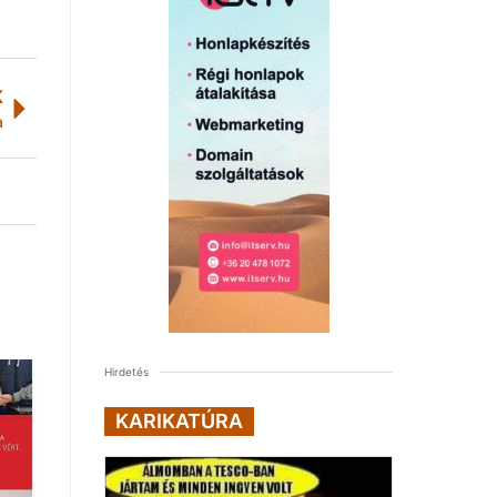
K
a
Hirdetés
KARIKATÚRA