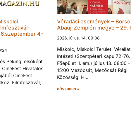
Miskolci
Véradási események – Borso
lmfesztivál-
Abaúj-Zemplén megye – 29. 
6.szeptember 4-
2026. július. 14. 09:08
Miskolc, Miskolci Területi Vérellá
0:24
Intézeti (Szentpéteri kapu 72-76.
és Peking: elsőként
Főépület II. em.) július 13. 08:00 -
. CineFest Hivatalos
15:00 Mezőcsát, Mezőcsát Régi
jából CineFest
Közösségi H…
közi Filmfesztivál, …
BŐVEBBEN »