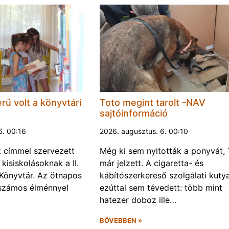
rű volt a könyvtári
Toto megint tarolt -NAV
sajtóinformáció
6. 00:16
2026. augusztus. 6. 00:10
k címmel szervezett
Még ki sem nyitották a ponyvát, 
kisiskolásoknak a II.
már jelzett. A cigaretta- és
Könyvtár. Az ötnapos
kábítószerkereső szolgálati kuty
számos élménnyel
ezúttal sem tévedett: több mint
hatezer doboz ille…
BŐVEBBEN »