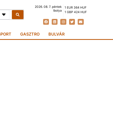
2026. 08. 7. péntek
1 EUR 364 HUF
Ibolya
1 GBP 424 HUF
SPORT
GASZTRO
BULVÁR