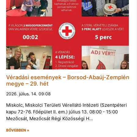
Véradási események – Borsod-Abaúj-Zemplén
megye – 29. hét
2026. július. 14. 09:08
Miskolc, Miskolci Területi Vérellátó Intézeti (Szentpéteri
kapu 72-76. Főépület II. em.) július 13. 08:00 - 15:00
Mezőcsát, Mezőcsát Régi Közösségi H…
BŐVEBBEN »