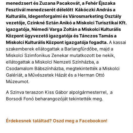
menedzsert és Zuzana Pacakovát, a Fehér Éjszaka
Fesztivál menedzserét délelőtt Kákóczki András a
Kulturális, Idegenforgalmi és Városmarketing Osztály
vezetője, Czinkné Sztán Anikó a Miskolci Turisztikai Kft.
igazgatója, Némedi Varga Zoltán a Miskolci Kulturális
Központ ügyvezető igazgatója és Tánczos Tamás a
Miskolci Kulturális Központ igazgatója fogadta.
A kassai
szakemberek ellátogattak a Barlangfürdőbe, majd a
Miskolci Szimfonikus Zenekar mutatkozott be nekik,
ellátogattak a Miskolci Nemzeti Színházba, a
Csodamalom Bábszínházba, megtekintették a Miskolci
Galériát, a Művészetek Házát és a Herman Ottó
Múzeumot.
A Szinva teraszon Kiss Gábor alpolgármesterrel, a
Borsodi Fonó beharangozóját tekintették meg.
Érdekesnek találtad? Oszd meg a Facebookon!