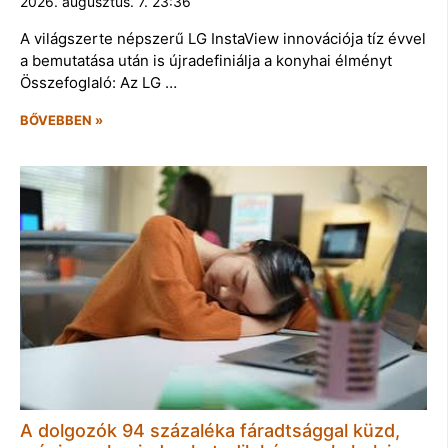
2026. augusztus. 7. 23:36
A világszerte népszerű LG InstaView innovációja tíz évvel
a bemutatása után is újradefiniálja a konyhai élményt
Összefoglaló: Az LG …
BŐVEBBEN »
A dolgozók 94 százaléka fáradtsággal küzd,