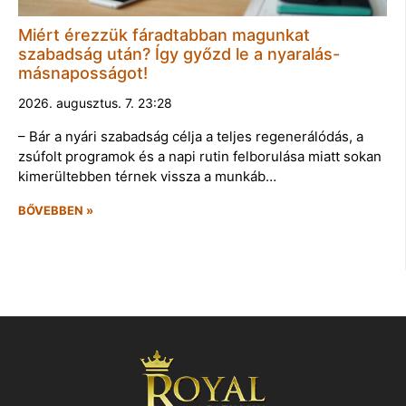
Miért érezzük fáradtabban magunkat
szabadság után? Így győzd le a nyaralás-
másnaposságot!
2026. augusztus. 7. 23:28
– Bár a nyári szabadság célja a teljes regenerálódás, a
zsúfolt programok és a napi rutin felborulása miatt sokan
kimerültebben térnek vissza a munkáb…
BŐVEBBEN »