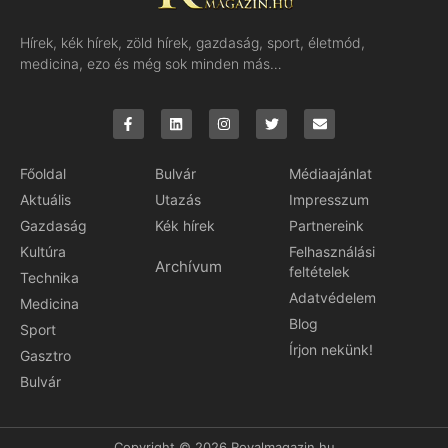
Hírek, kék hírek, zöld hírek, gazdaság, sport, életmód,
medicina, ezo és még sok minden más…
Főoldal
Bulvár
Médiaajánlat
Aktuális
Utazás
Impresszum
Gazdaság
Kék hírek
Partnereink
Kultúra
Felhasználási
Archívum
feltételek
Technika
Adatvédelem
Medicina
Blog
Sport
Írjon nekünk!
Gasztro
Bulvár
Copyright © 2026 Royalmagazin.hu