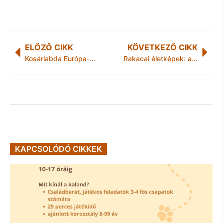
ELŐZŐ CIKK
KÖVETKEZŐ CIKK
Kosárlabda Európa-bajnokság Miskolcon
Rakacai életképek: add be a csődöt!
KAPCSOLÓDÓ CIKKEK