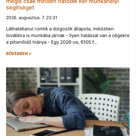
mégis csak minden hatodik kér munkahelyi
segítséget
2026. augusztus. 7. 23:31
Láthatatlanul romlik a dolgozók állapota, miközben
továbbra is munkába járnak - Ilyen hatással van a cégekre
a pihenőidő hiánya - Egy 2026-os, 6105 f…
BŐVEBBEN »