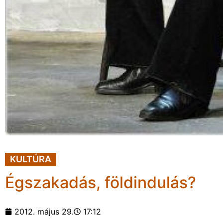
KULTÚRA
Égszakadás, földindulás?
2012. május 29.
17:12