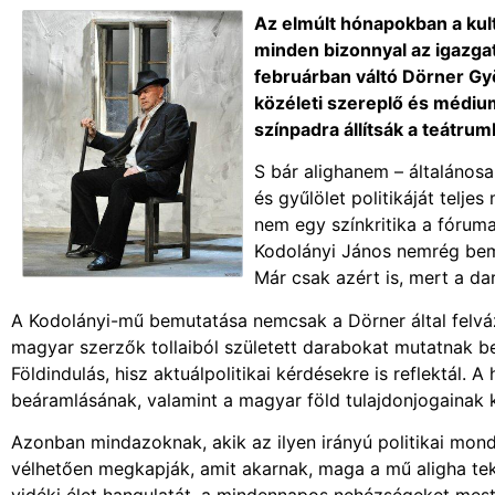
Az elmúlt hónapokban a kultur
minden bizonnyal az igazgat
februárban váltó Dörner Gy
közéleti szereplő és médium
színpadra állítsák a teátrum
S bár alighanem – általános
és gyűlölet politikáját telje
nem egy színkritika a fóruma
Kodolányi János nemrég bemu
Már csak azért is, mert a da
A Kodolányi-mű bemutatása nemcsak a Dörner által felvázo
magyar szerzők tollaiból született darabokat mutatnak bel
Földindulás, hisz aktuálpolitikai kérdésekre is reflektál.
beáramlásának, valamint a magyar föld tulajdonjogainak
Azonban mindazoknak, akik az ilyen irányú politikai mond
vélhetően megkapják, amit akarnak, maga a mű aligha tek
vidéki élet hangulatát, a mindennapos nehézségeket meste