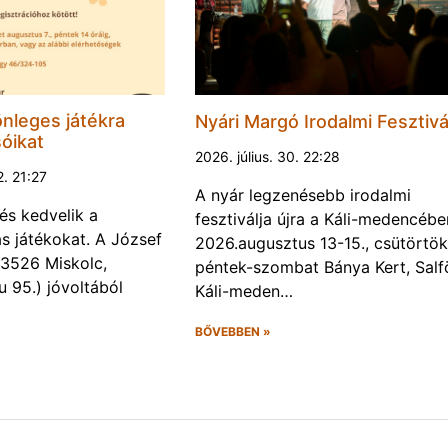
nleges játékra
Nyári Margó Irodalmi Fesztivá
sóikat
2026. július. 30. 22:28
2. 21:27
A nyár legzenésebb irodalmi
és kedvelik a
fesztiválja újra a Káli-medencébe
s játékokat. A József
2026.augusztus 13-15., csütörtök
 (3526 Miskolc,
péntek-szombat Bánya Kert, Salf
u 95.) jóvoltából
Káli-meden…
BŐVEBBEN »