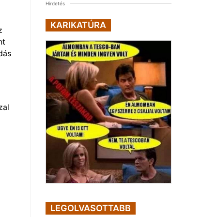
Hirdetés
KARIKATÚRA
z
nt
ódás
zal
LEGOLVASOTTABB