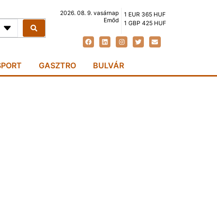
2026. 08. 9. vasárnap
1 EUR 365 HUF
Emőd
1 GBP 425 HUF
SPORT
GASZTRO
BULVÁR