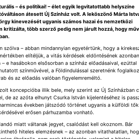
ális – és politikai! – élet egyik legvitatottabb helyszíne
óváltáson átesett Új Színház volt. A leköszönő Márta Istv
örgy kinevezését ugyanis számos hazai és nemzetközi
 kritizálta, több szerző pedig nem járult hozzá, hogy műv
ban.
an szólva – abban mindannyian egyetértünk, hogy a kirekes
s mértékben elítéljük, a vitás kérdések eldöntésének azonba
 – e hasábokon elsősorban a színház előadásaival, ezúttal
tatott színművével, a Földindulással szeretnénk foglalkoz
rab és az előadás valóban figyelemreméltó.
lt koncepcióba illik bele, mely szerint az Új Színházban 
, de az azóta elhunyt Csurka István kijelentéséhez is pass
 A harmincas években játszódó történet ugyanis a külföldi tő
 kérdésével erősen párhuzamba vonható.
andó miatt váltanak jegyet, csalódást kell okoznom. Bár
inthető hiteles elemzésnek – az azonban vitathatatlan, hog
rien ábrázolja, nem csak történetén, valamint a hiteles