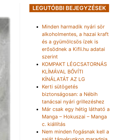
LEGUTÓBBI BEJEGYZÉSEK
Minden harmadik nyári sör
alkoholmentes, a hazai kraft
és a gyümölcsös ízek is
erősödnek a Kifli.hu adatai
szerint
KOMPAKT LÉGCSATORNÁS
KLÍMÁVAL BŐVÍTI
KÍNÁLATÁT AZ LG
Kerti sütögetés
biztonságosan: a Nébih
tanácsai nyári grillezéshez
Már csak egy hétig látható a
Manga – Hokuszai – Manga
c. kiállítás
Nem minden fogásnak kell a
saját tányérunkon maradnia