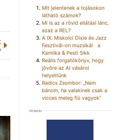
Mit jelentenek a tojásokon
látható számok?
Mi is az a rövid ellátási lánc,
azaz a REL?
A IX. Miskolci Dixie és Jazz
K
Fesztivál-on muzsikál a
n
Kamilka & Pesti Sikk
Reális forgatókönyv, hogy
jövőre az AI vásárol
helyettünk
Radics Zsombor: „Nem
bánom, ha valakinek csak a
vicces meleg fiú vagyok”
Hirdetés