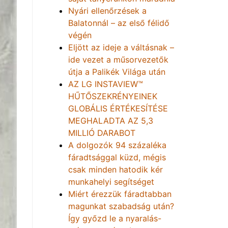
Nyári ellenőrzések a
Balatonnál – az első félidő
végén
Eljött az ideje a váltásnak –
ide vezet a műsorvezetők
útja a Palikék Világa után
AZ LG INSTAVIEW™
HŰTŐSZEKRÉNYEINEK
GLOBÁLIS ÉRTÉKESÍTÉSE
MEGHALADTA AZ 5,3
MILLIÓ DARABOT
A dolgozók 94 százaléka
fáradtsággal küzd, mégis
csak minden hatodik kér
munkahelyi segítséget
Miért érezzük fáradtabban
magunkat szabadság után?
Így győzd le a nyaralás-