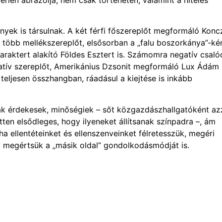
nyek is társulnak. A két férfi főszereplőt megformáló Konc
l több mellékszereplőt, elsősorban a „falu boszorkánya”-ké
karaktert alakító Földes Esztert is. Számomra negatív csal
egatív szereplőt, Amerikánius Dzsonit megformáló Lux Ádám
 teljesen összhangban, ráadásul a kiejtése is inkább
k érdekesek, minőségiek – sőt közgazdászhallgatóként az
tten elsődleges, hogy ilyeneket állítsanak színpadra –, ám
 ellentéteinket és ellenszenveinket félretesszük, megéri
y megértsük a „másik oldal” gondolkodásmódját is.