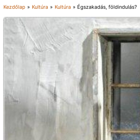
Kezdőlap
»
Kultúra
»
Kultúra
»
Égszakadás, földindulás?