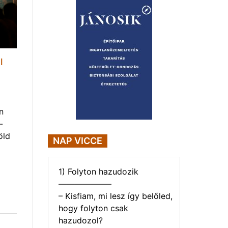
l
n
-
öld
NAP VICCE
1) Folyton hazudozik
——————–
– Kisfiam, mi lesz így belőled,
hogy folyton csak
hazudozol?