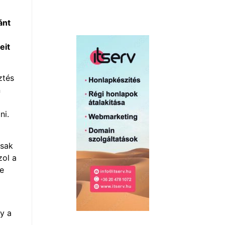
ánt
eit
ztés
n
ni.
csak
zol a
ke
y a