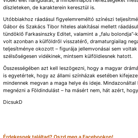
díszleteken, de karakterein keresztül is.
Utóbbiakhoz ráadásul figyelemreméltó színészi teljesítmé
Gábor és Szakács Tibor hiteles alakításai mellett ráadásu
tündöklő Farkasinszky Editet, valamint a „falu bolondja”-
volt azonban a külföldről visszatérő, dramaturgiailag n
teljesítménye okozott – figurája jellemvonásai sem voltak
szélsőségesen vidékinek, mintsem külföldiesnek hatott.
Összességében azt kell leszögezni, hogy a magyar drámá
is egyetértek, hogy az állami színházak esetében kifejeze
mindennek megvan a maga helye és ideje. Mindazonáltal ha
megnézni a Földindulást – ha másért nem, hát azért, hog
DicsukD
Érdekesnek találtad? Oszd meg a Facebookon!