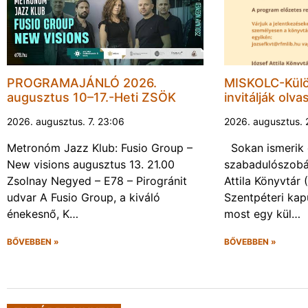
PROGRAMAJÁNLÓ 2026.
MISKOLC-Külö
augusztus 10–17.-Heti ZSÖK
invitálják olva
2026. augusztus. 7. 23:06
2026. augusztus. 
Metronóm Jazz Klub: Fusio Group –
Sokan ismerik 
New visions augusztus 13. 21.00
szabadulószobá
Zsolnay Negyed – E78 – Pirogránit
Attila Könyvtár
udvar A Fusio Group, a kiváló
Szentpéteri kap
énekesnő, K…
most egy kül…
BŐVEBBEN »
BŐVEBBEN »