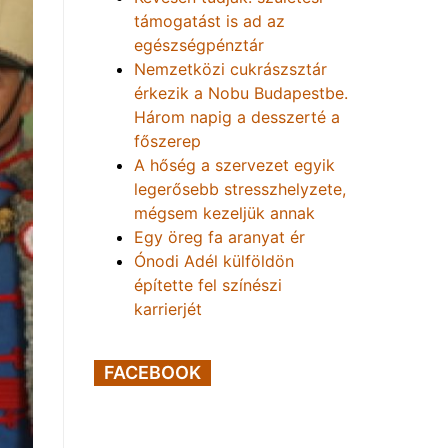
támogatást is ad az
egészségpénztár
Nemzetközi cukrászsztár
érkezik a Nobu Budapestbe.
Három napig a desszerté a
főszerep
A hőség a szervezet egyik
legerősebb stresszhelyzete,
mégsem kezeljük annak
Egy öreg fa aranyat ér
Ónodi Adél külföldön
építette fel színészi
karrierjét
FACEBOOK