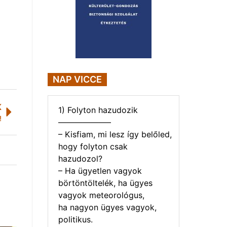
NAP VICCE
K
1) Folyton hazudozik
!
——————–
– Kisfiam, mi lesz így belőled,
hogy folyton csak
hazudozol?
– Ha ügyetlen vagyok
börtöntöltelék, ha ügyes
vagyok meteorológus,
ha nagyon ügyes vagyok,
politikus.