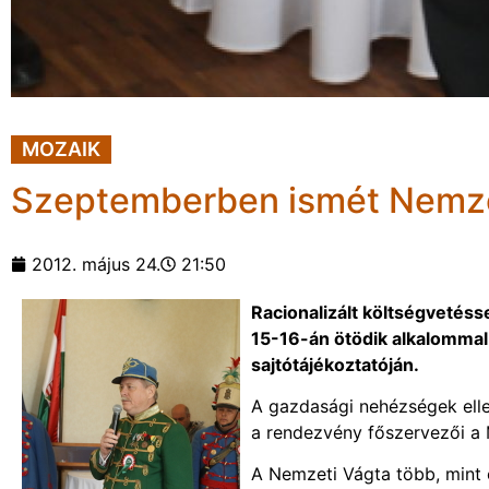
MOZAIK
Szeptemberben ismét Nemze
2012. május 24.
21:50
Racionalizált költségveté
15-16-án ötödik alkalommal
sajtótájékoztatóján.
A gazdasági nehézségek elle
a rendezvény főszervezői a 
A Nemzeti Vágta több, mint 