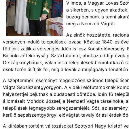
Vilmos, a Magyar Lovas Szöv
a sikerben, s ugyan akadtak,
buzog bennünk a tenni akará
meg a Nemzeti Vágtát.
Az elnök hozzátette, raciona
versenyen induló települések lovasai közt az 1840-es évek
fődíjért zajlik a versengés. Idén is lesz Kocsitolóverseny,
Bajnoki Jótékonysági Sztárfutamot, ahol az eddigi évek
Országkonyhának, valamint a települések bemutatkozó sát
osok terén állítják fel, míg a lovak a műjégpálya területén
A szeptemberi eseményt megelőzően számos településen e
Vágta Sepsiszentgyörgyön. A vidéki előfutamoknak komoly
helyezettjei bejutnak a budapesti döntőbe. Idén 16 telepü
állomásait Mondok József, a Nemzeti Vágta társelnöke, a
települések legnagyobb seregszemléjét. Sőt, az esemény m
kerülő sepsiszentgyörgyi elővágtát tavaly óriási érdeklőd
A kiírásban történt változásokat Szotyori Nagy Kristóf v