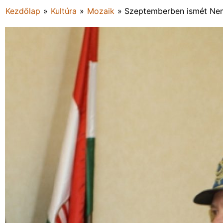
Kezdőlap
»
Kultúra
»
Mozaik
»
Szeptemberben ismét Nem