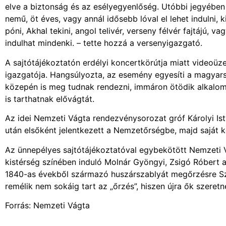
elve a biztonság és az esélyegyenlőség. Utóbbi jegyében 
nemű, öt éves, vagy annál idősebb lóval el lehet indulni,
póni, Akhal tekini, angol telivér, verseny félvér fajtájú, v
indulhat mindenki. – tette hozzá a versenyigazgató.
A sajtótájékoztatón erdélyi koncertkörútja miatt videoüze
igazgatója. Hangsúlyozta, az esemény egyesíti a magyars
közepén is meg tudnak rendezni, immáron ötödik alkalomm
is tarthatnak elővágtát.
Az idei Nemzeti Vágta rendezvénysorozat gróf Károlyi Ist
után elsőként jelentkezett a Nemzetőrségbe, majd saját k
Az ünnepélyes sajtótájékoztatóval egybekötött Nemzeti V
kistérség színében induló Molnár Gyöngyi, Zsigó Róbert a
1840-as évekből származó huszárszablyát megőrzésre Szé
remélik nem sokáig tart az „őrzés”, hiszen újra ők szeretn
Forrás: Nemzeti Vágta