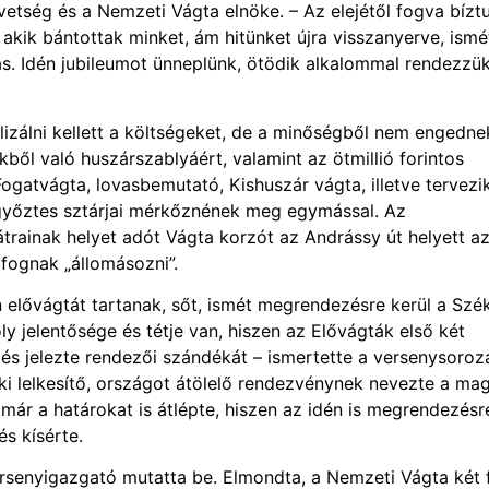
etség és a Nemzeti Vágta elnöke. – Az elejétől fogva bízt
 akik bántottak minket, ám hitünket újra visszanyerve, ismé
s. Idén jubileumot ünneplünk, ötödik alkalommal rendezzü
lizálni kellett a költségeket, de a minőségből nem engedne
ből való huszárszablyáért, valamint az ötmillió forintos
 Fogatvágta, lovasbemutató, Kishuszár vágta, illetve tervezi
 győztes sztárjai mérkőznének meg egymással. Az
rainak helyet adót Vágta korzót az Andrássy út helyett a
 fognak „állomásozni”.
lővágtát tartanak, sőt, ismét megrendezésre kerül a Szé
 jelentősége és tétje van, hiszen az Elővágták első két
lés jelezte rendezői szándékát – ismertette a versenysoroz
ki lelkesítő, országot átölelő rendezvénynek nevezte a ma
ár a határokat is átlépte, hiszen az idén is megrendezésr
és kísérte.
ersenyigazgató mutatta be. Elmondta, a Nemzeti Vágta két 