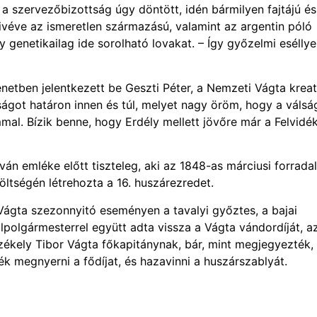
a szervezőbizottság úgy döntött, idén bármilyen fajtájú és
 kivéve az ismeretlen származású, valamint az argentin póló
agy genetikailag ide sorolható lovakat. – Így győzelmi eséllye
netben jelentkezett be Geszti Péter, a Nemzeti Vágta kreat
ágot határon innen és túl, melyet nagy öröm, hogy a válsá
al. Bízik benne, hogy Erdély mellett jövőre már a Felvidé
ván emléke előtt tiszteleg, aki az 1848-as márciusi forrad
öltségén létrehozta a 16. huszárezredet.
ágta szezonnyitó eseményen a tavalyi győztes, a bajai
lpolgármesterrel együtt adta vissza a Vágta vándordíját, a
kely Tibor Vágta főkapitánynak, bár, mint megjegyezték,
ék megnyerni a fődíjat, és hazavinni a huszárszablyát.