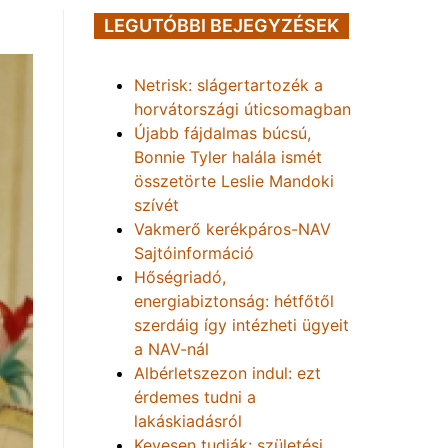
LEGUTÓBBI BEJEGYZÉSEK
Netrisk: slágertartozék a
horvátországi úticsomagban
Újabb fájdalmas búcsú,
Bonnie Tyler halála ismét
összetörte Leslie Mandoki
szívét
Vakmerő kerékpáros-NAV
Sajtóinformáció
Hőségriadó,
energiabiztonság: hétfőtől
szerdáig így intézheti ügyeit
a NAV-nál
Albérletszezon indul: ezt
érdemes tudni a
lakáskiadásról
Kevesen tudják: születési