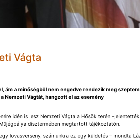
ti Vágta
ssel, ám a minőségből nem engedve rendezik meg szepte
 a Nemzeti Vágtát, hangzott el az esemény
nére idén is lesz Nemzeti Vágta a Hősök terén –jelentették
Műjégpálya dísztermében megtartott tájékoztatón.
egy lovasverseny, számunkra ez egy küldetés – mondta Lá