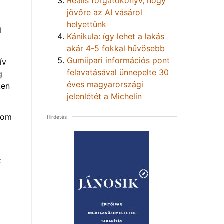
Reális forgatókönyv, hogy
jövőre az AI vásárol
helyettünk
l
Kánikula: így lehet a lakás
akár 4-5 fokkal hűvösebb
Gumiipari információs pont
ív
felavatásával ünnepelte 30
g
éves magyarországi
ken
jelenlétét a Michelin
alom
Hirdetés
z