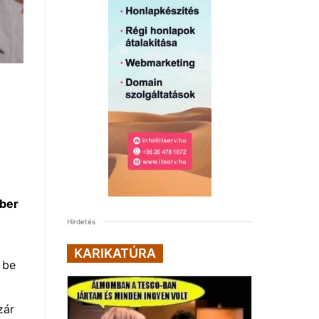
mber
Hirdetés
KARIKATÚRA
 be
zár