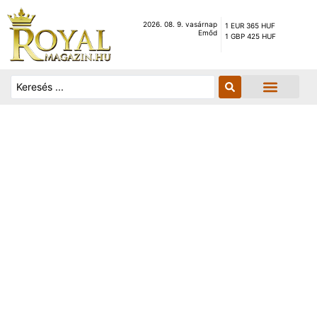
2026. 08. 9. vasárnap
1 EUR 365 HUF
Emőd
1 GBP 425 HUF