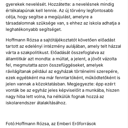
gyerekek nevelését. Hozzátette: a nevelésnek mindig
értékalapúnak kell lennie. Az új törvény legfontosabb
célja, hogy segítse a megújulást, amelyre a
társadalomnak szüksége van, s ehhez az iskola adhatja a
leghatékonyabb segítséget.
Hoffmann Rózsa a sajtótájékoztatót követően előadást
tartott az edelényi intézmény aulájában, amely telt házzal
várta a szakpolitikust. Előadását összefoglalva az
államtitkár azt mondta: a múltat, a jelent, a jövőt vázolta
fel, megmutatta azon összefüggéseket, amelyek
rávilágítanak például az egyházak történelmi szerepére,
ezek egyébként ma már fenntartóként, működtetőként is
jelen vannak a közoktatásban. Megjegyezte: épp ezért
vonták be az egyház jeles képviselőit a munkába, hiszen
nagy hiba lett volna, ha nélkülük fognak hozzá az
iskolarendszer átalakításához.
Fotó:Hoffmann Rózsa, az Emberi Erőforrások