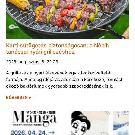
Kerti sütögetés biztonságosan: a Nébih
tanácsai nyári grillezéshez
2026. augusztus. 8. 22:03
A grillezés a nyári étkezések egyik legkedveltebb
formája. A meleg időjárás azonban a kórokozó, romlást
okozó baktériumok gyorsabb szaporodásának is k…
BŐVEBBEN »