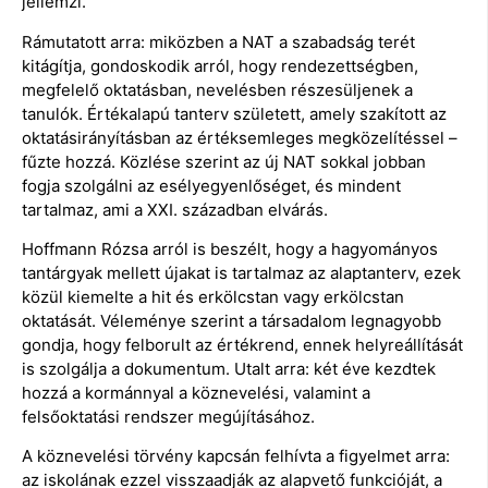
jellemzi.
Rámutatott arra: miközben a NAT a szabadság terét
kitágítja, gondoskodik arról, hogy rendezettségben,
megfelelő oktatásban, nevelésben részesüljenek a
tanulók. Értékalapú tanterv született, amely szakított az
oktatásirányításban az értéksemleges megközelítéssel –
fűzte hozzá. Közlése szerint az új NAT sokkal jobban
fogja szolgálni az esélyegyenlőséget, és mindent
tartalmaz, ami a XXI. században elvárás.
Hoffmann Rózsa arról is beszélt, hogy a hagyományos
tantárgyak mellett újakat is tartalmaz az alaptanterv, ezek
közül kiemelte a hit és erkölcstan vagy erkölcstan
oktatását. Véleménye szerint a társadalom legnagyobb
gondja, hogy felborult az értékrend, ennek helyreállítását
is szolgálja a dokumentum. Utalt arra: két éve kezdtek
hozzá a kormánnyal a köznevelési, valamint a
felsőoktatási rendszer megújításához.
A köznevelési törvény kapcsán felhívta a figyelmet arra:
az iskolának ezzel visszaadják az alapvető funkcióját, a