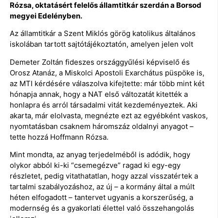
Rózsa, oktatásért felelős államtitkár szerdán a Borsod
megyei Edelényben.
Az államtitkár a Szent Miklós görög katolikus általános
iskolában tartott sajtótájékoztatón, amelyen jelen volt
Demeter Zoltán fideszes országgyűlési képviselő és
Orosz Atanáz, a Miskolci Apostoli Exarchátus püspöke is,
az MTI kérdésére válaszolva kifejtette: már több mint két
hónapja annak, hogy a NAT első változatát kitették a
honlapra és arról társadalmi vitát kezdeményeztek. Aki
akarta, már elolvasta, megnézte ezt az egyébként vaskos,
nyomtatásban csaknem háromszáz oldalnyi anyagot –
tette hozzá Hoffmann Rózsa.
Mint mondta, az anyag terjedelméből is adódik, hogy
olykor abból ki-ki “csemegézve” ragad ki egy-egy
részletet, pedig vitathatatlan, hogy azzal visszatértek a
tartalmi szabályozáshoz, az új – a kormány által a múlt
héten elfogadott – tantervet ugyanis a korszerűség, a
modernség és a gyakorlati élettel való összehangolás