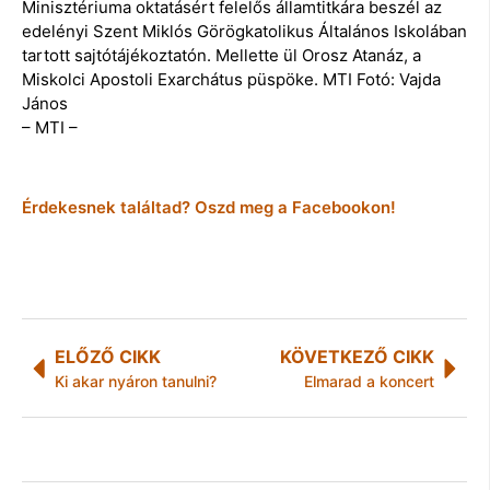
Minisztériuma oktatásért felelős államtitkára beszél az
edelényi Szent Miklós Görögkatolikus Általános Iskolában
tartott sajtótájékoztatón. Mellette ül Orosz Atanáz, a
Miskolci Apostoli Exarchátus püspöke. MTI Fotó: Vajda
János
– MTI –
Érdekesnek találtad? Oszd meg a Facebookon!
ELŐZŐ CIKK
KÖVETKEZŐ CIKK
Ki akar nyáron tanulni?
Elmarad a koncert