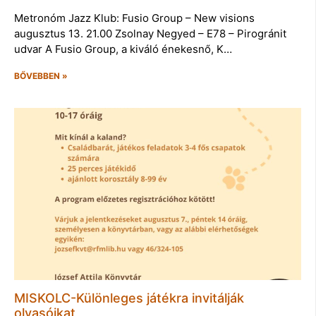
Metronóm Jazz Klub: Fusio Group – New visions
augusztus 13. 21.00 Zsolnay Negyed – E78 – Pirogránit
udvar A Fusio Group, a kiváló énekesnő, K…
BŐVEBBEN »
MISKOLC-Különleges játékra invitálják
olvasóikat