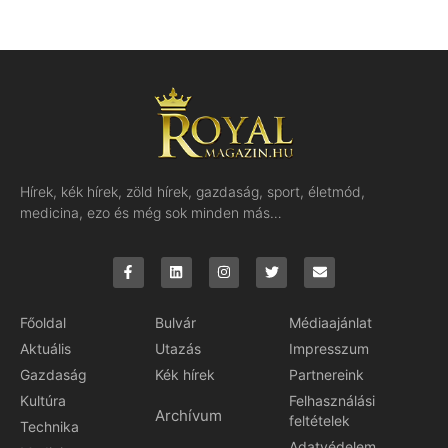
Hírek, kék hírek, zöld hírek, gazdaság, sport, életmód,
medicina, ezo és még sok minden más…
Főoldal
Bulvár
Médiaajánlat
Aktuális
Utazás
Impresszum
Gazdaság
Kék hírek
Partnereink
Kultúra
Felhasználási
Archívum
feltételek
Technika
Adatvédelem