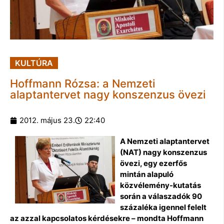
KULTÚRA
Hoffmann Rózsa: a Nemzeti
alaptantervet nagy konszenzus övezi
2012. május 23.
22:40
A Nemzeti alaptantervet
(NAT) nagy konszenzus
övezi, egy ezerfős
mintán alapuló
közvélemény-kutatás
során a válaszadók 90
százaléka igennel felelt
az azzal kapcsolatos kérdésekre – mondta Hoffmann