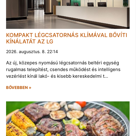
KOMPAKT LÉGCSATORNÁS KLÍMÁVAL BŐVÍTI
KÍNÁLATÁT AZ LG
2026. augusztus. 8. 22:14
Az új, közepes nyomású légcsatornás beltéri egység
rugalmas telepítést, csendes működést és intelligens
vezérlést kínál lakó- és kisebb kereskedelmi t…
BŐVEBBEN »