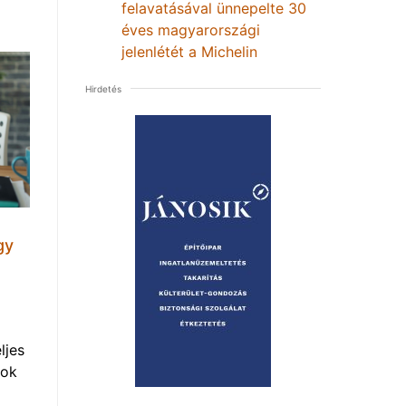
felavatásával ünnepelte 30
éves magyarországi
jelenlétét a Michelin
Hirdetés
gy
ljes
mok