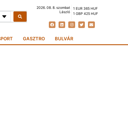
2026. 08. 8. szombat
1 EUR 365 HUF
László
1 GBP 425 HUF
SPORT
GASZTRO
BULVÁR