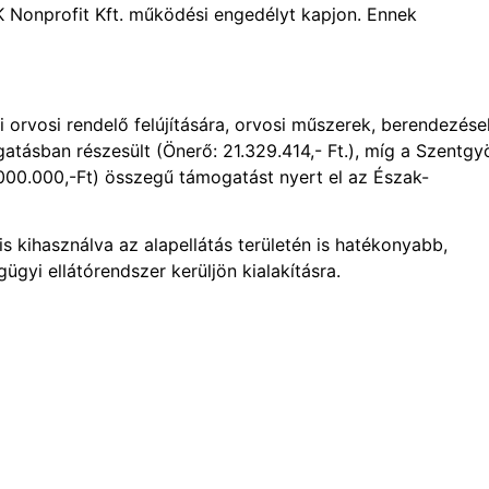
 Nonprofit Kft. működési engedélyt kapjon. Ennek
rvosi rendelő felújítására, orvosi műszerek, berendezése
atásban részesült (Önerő: 21.329.414,- Ft.), míg a Szentgy
000.000,-Ft) összegű támogatást nyert el az Észak-
 is kihasználva az alapellátás területén is hatékonyabb,
yi ellátórendszer kerüljön kialakításra.