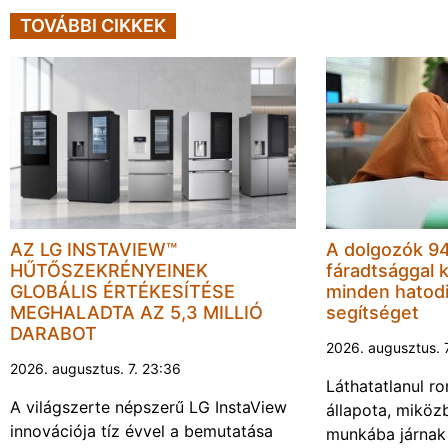
TOVÁBBI CIKKEK
AZ LG INSTAVIEW™
A dolgozók 94
HŰTŐSZEKRÉNYEINEK
fáradtsággal 
GLOBÁLIS ÉRTÉKESÍTÉSE
minden hatodi
MEGHALADTA AZ 5,3 MILLIÓ
segítséget
DARABOT
2026. augusztus. 
2026. augusztus. 7. 23:36
Láthatatlanul r
A világszerte népszerű LG InstaView
állapota, miköz
innovációja tíz évvel a bemutatása
munkába járnak 