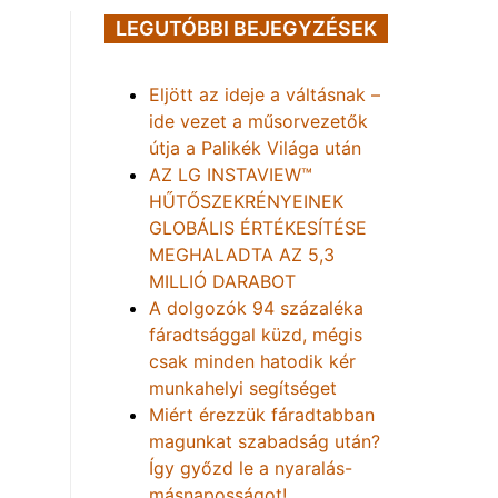
LEGUTÓBBI BEJEGYZÉSEK
Eljött az ideje a váltásnak –
ide vezet a műsorvezetők
útja a Palikék Világa után
AZ LG INSTAVIEW™
HŰTŐSZEKRÉNYEINEK
GLOBÁLIS ÉRTÉKESÍTÉSE
MEGHALADTA AZ 5,3
MILLIÓ DARABOT
A dolgozók 94 százaléka
fáradtsággal küzd, mégis
csak minden hatodik kér
munkahelyi segítséget
Miért érezzük fáradtabban
magunkat szabadság után?
Így győzd le a nyaralás-
másnaposságot!