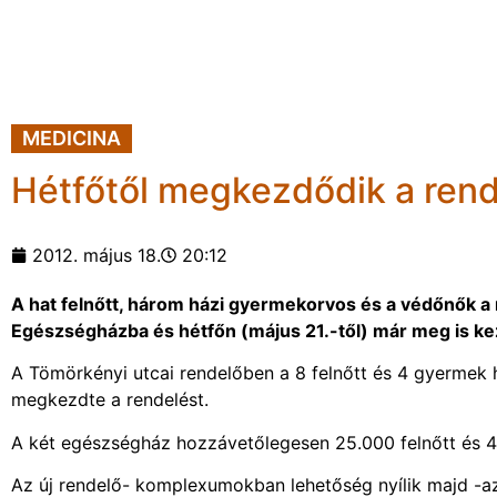
MEDICINA
Hétfőtől megkezdődik a ren
2012. május 18.
20:12
A hat felnőtt, három házi gyermekorvos és a védőnők a
Egészségházba és hétfőn (május 21.-től) már meg is kez
A Tömörkényi utcai rendelőben a 8 felnőtt és 4 gyermek 
megkezdte a rendelést.
A két egészségház hozzávetőlegesen 25.000 felnőtt és 40
Az új rendelő- komplexumokban lehetőség nyílik majd -az 