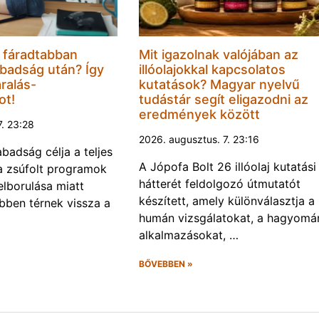
 fáradtabban
Mit igazolnak valójában az
badság után? Így
illóolajokkal kapcsolatos
ralás-
kutatások? Magyar nyelvű
ot!
tudástár segít eligazodni az
eredmények között
7. 23:28
2026. augusztus. 7. 23:16
abadság célja a teljes
A Jópofa Bolt 26 illóolaj kutatási
a zsúfolt programok
hátterét feldolgozó útmutatót
felborulása miatt
készített, amely különválasztja a
bben térnek vissza a
humán vizsgálatokat, a hagyomá
alkalmazásokat, …
BŐVEBBEN »