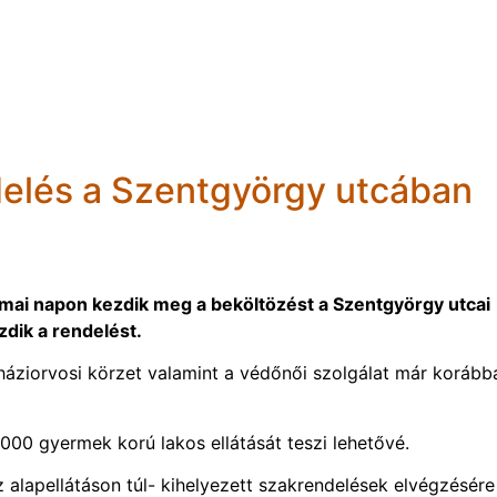
delés a Szentgyörgy utcában
 mai napon kezdik meg a beköltözést a Szentgyörgy utcai
dik a rendelést.
háziorvosi körzet valamint a védőnői szolgálat már korább
00 gyermek korú lakos ellátását teszi lehetővé.
alapellátáson túl- kihelyezett szakrendelések elvégzésére 