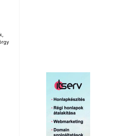
k,
örgy