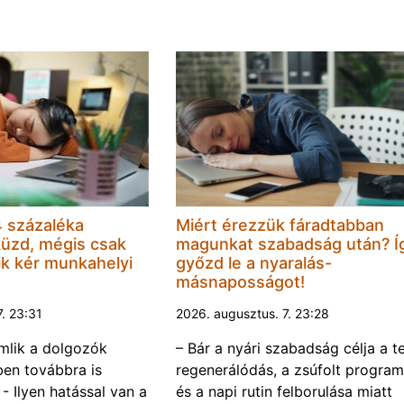
 százaléka
Miért érezzük fáradtabban
küzd, mégis csak
magunkat szabadság után? Í
k kér munkahelyi
győzd le a nyaralás-
másnaposságot!
7. 23:31
2026. augusztus. 7. 23:28
omlik a dolgozók
– Bár a nyári szabadság célja a te
ben továbbra is
regenerálódás, a zsúfolt progra
- Ilyen hatással van a
és a napi rutin felborulása miatt