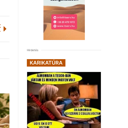
K
T
Hirdetés
KARIKATÚRA