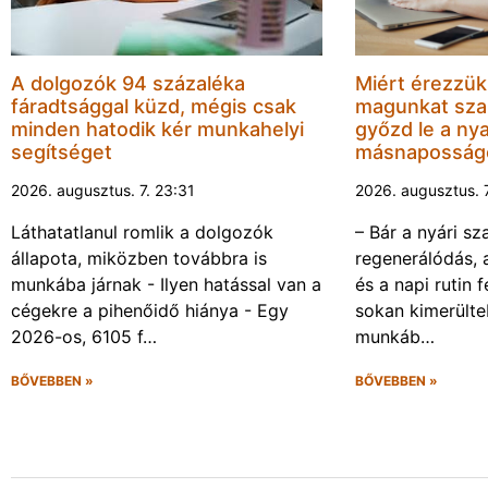
A dolgozók 94 százaléka
Miért érezzük
fáradtsággal küzd, mégis csak
magunkat sza
minden hatodik kér munkahelyi
győzd le a nya
segítséget
másnaposság
2026. augusztus. 7. 23:31
2026. augusztus. 
Láthatatlanul romlik a dolgozók
– Bár a nyári sz
állapota, miközben továbbra is
regenerálódás, 
munkába járnak - Ilyen hatással van a
és a napi rutin 
cégekre a pihenőidő hiánya - Egy
sokan kimerülte
2026-os, 6105 f…
munkáb…
BŐVEBBEN »
BŐVEBBEN »