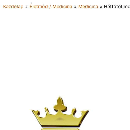
Kezdőlap
»
Életmód / Medicina
»
Medicina
»
Hétfőtől m