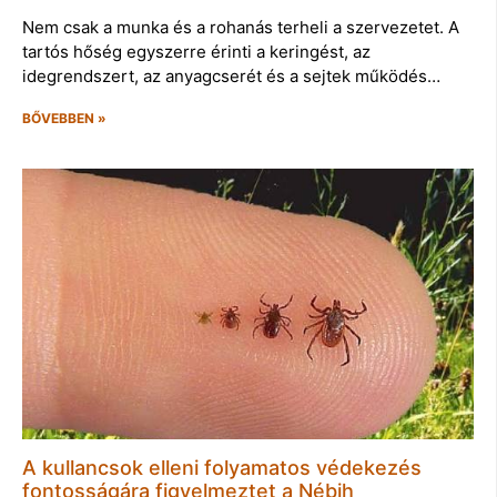
Nem csak a munka és a rohanás terheli a szervezetet. A
tartós hőség egyszerre érinti a keringést, az
idegrendszert, az anyagcserét és a sejtek működés…
BŐVEBBEN »
A kullancsok elleni folyamatos védekezés
fontosságára figyelmeztet a Nébih