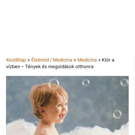
Kezdőlap
»
Életmód / Medicina
»
Medicina
»
Klór a
vízben – Tények és megoldások otthonra