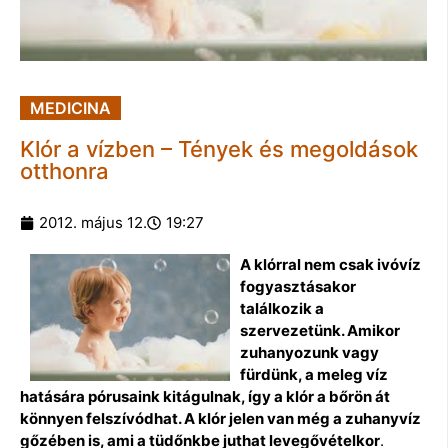
MEDICINA
Klór a vízben – Tények és megoldások
otthonra
2012. május 12.
19:27
A klórral nem csak ivóvíz
fogyasztásakor
találkozik a
szervezetünk. Amikor
zuhanyozunk vagy
fürdünk, a meleg víz
hatására pórusaink kitágulnak, így a klór a bőrön át
könnyen felszívódhat. A klór jelen van még a zuhanyvíz
gőzében is, ami a tüdőnkbe juthat levegővételkor
.