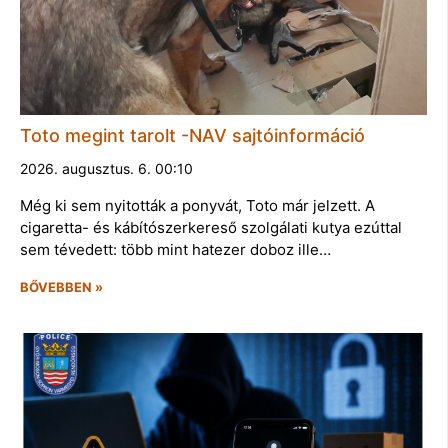
Toto megint tarolt -NAV sajtóinformáció
2026. augusztus. 6. 00:10
Még ki sem nyitották a ponyvát, Toto már jelzett. A
cigaretta- és kábítószerkereső szolgálati kutya ezúttal
sem tévedett: több mint hatezer doboz ille…
BŐVEBBEN »