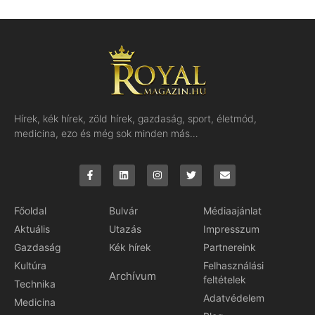
Hírek, kék hírek, zöld hírek, gazdaság, sport, életmód,
medicina, ezo és még sok minden más…
Főoldal
Bulvár
Médiaajánlat
Aktuális
Utazás
Impresszum
Gazdaság
Kék hírek
Partnereink
Kultúra
Felhasználási
Archívum
feltételek
Technika
Adatvédelem
Medicina