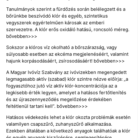
Tanulmányok szerint a fürdőzés során belélegzett és a
bőrünkbe beszívódó klór és egyéb, szintetikus
vegyszerek egyértelműen károsak az emberi
szervezetre. A klór erős oxidáló hatású, roncsoló méreg.
bővebben>>>
Sokszor a klóros víz okolható a bőrszárazság, vagy
súlyosabb esetben az ekcéma megjelenéséért, valamint
hajunk korpásodásáért, zsírosodásáért! bővebben>>>
A Magyar Ivóvíz Szabvány az ivóvizekben megengedett
legmagasabb aktív (szabad) klór szintre nézve előírja: „a
fogyasztóhoz jutó víz aktív klór-koncentrációja az a
legkisebb érték legyen, amelyet a hatásos fertőtlenítés
és az újraszennyeződés megelőzése érdekében
feltétlenül tartani kell”. bővebben>>>
Hatásos védekezés lehet a klór okozta problémák esetén
valamilyen csapszűrő, zuhanyszűrő alkalmazása.
Ezekben általában a következő anyagok találhatóak a klór
és egyéb anyagok kiszűrésére, semlegesítésére.