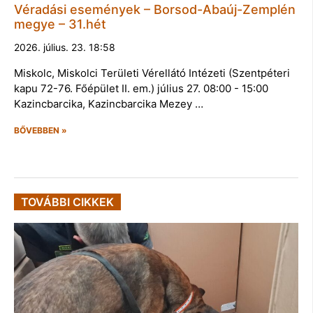
Véradási események – Borsod-Abaúj-Zemplén
megye – 31.hét
2026. július. 23. 18:58
Miskolc, Miskolci Területi Vérellátó Intézeti (Szentpéteri
kapu 72-76. Főépület II. em.) július 27. 08:00 - 15:00
Kazincbarcika, Kazincbarcika Mezey …
BŐVEBBEN »
TOVÁBBI CIKKEK