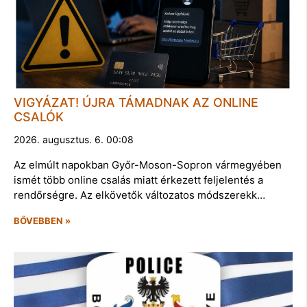
VIGYÁZAT! ÚJRA TÁMADNAK AZ ONLINE
CSALÓK
2026. augusztus. 6. 00:08
Az elmúlt napokban Győr-Moson-Sopron vármegyében
ismét több online csalás miatt érkezett feljelentés a
rendőrségre. Az elkövetők változatos módszerekk…
BŐVEBBEN »