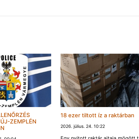
LLENŐRZÉS
18 ezer tiltott íz a raktárban
ÚJ-ZEMPLÉN
2026. július. 24. 10:22
EN
Egy nyitott raktár ajtaja mögött 
6. 00:04