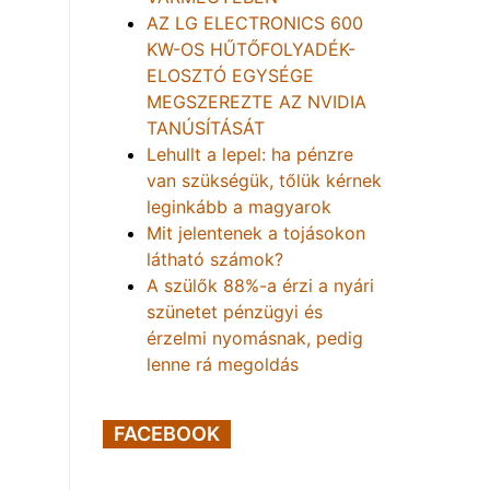
AZ LG ELECTRONICS 600
KW-OS HŰTŐFOLYADÉK-
ELOSZTÓ EGYSÉGE
MEGSZEREZTE AZ NVIDIA
TANÚSÍTÁSÁT
Lehullt a lepel: ha pénzre
van szükségük, tőlük kérnek
leginkább a magyarok
Mit jelentenek a tojásokon
látható számok?
A szülők 88%-a érzi a nyári
szünetet pénzügyi és
érzelmi nyomásnak, pedig
lenne rá megoldás
FACEBOOK