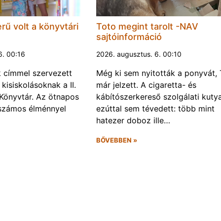
rű volt a könyvtári
Toto megint tarolt -NAV
sajtóinformáció
6. 00:16
2026. augusztus. 6. 00:10
k címmel szervezett
Még ki sem nyitották a ponyvát, 
kisiskolásoknak a II.
már jelzett. A cigaretta- és
Könyvtár. Az ötnapos
kábítószerkereső szolgálati kuty
számos élménnyel
ezúttal sem tévedett: több mint
hatezer doboz ille…
BŐVEBBEN »