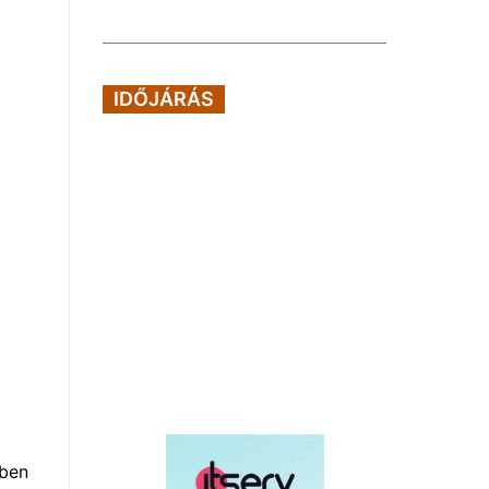
IDŐJÁRÁS
yben