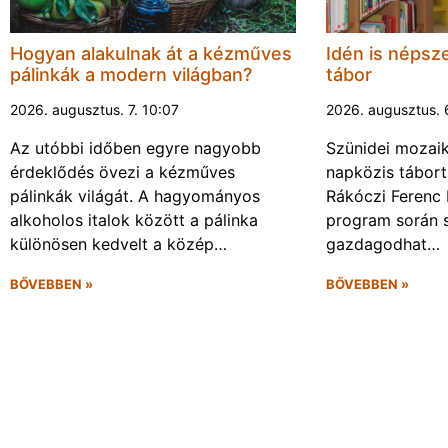
Hogyan alakulnak át a kézműves
Idén is népsze
pálinkák a modern világban?
tábor
2026. augusztus. 7. 10:07
2026. augusztus. 
Az utóbbi időben egyre nagyobb
Szünidei mozai
érdeklődés övezi a kézműves
napközis tábort 
pálinkák világát. A hagyományos
Rákóczi Ferenc 
alkoholos italok között a pálinka
program során 
különösen kedvelt a közép…
gazdagodhat…
BŐVEBBEN »
BŐVEBBEN »