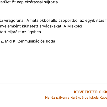
estület öt nap elzárással sújtotta.
virágóránál. A fiatalokból álló csoportból az egyik ittas f
ányelemként kiültetett árvácskákat. A Miskolci
tott eljárást az ügyben.
A-Z. MRFK Kommunikációs Iroda
KÖVETKEZŐ CIK
Nehéz pályán a Kerékpáros Iskola Kup