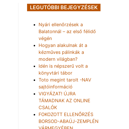
LEGUTÓBBI BEJEGYZÉSEK
Nyári ellenőrzések a
Balatonnál – az első félidő
végén
Hogyan alakulnak át a
kézműves pálinkák a
modern világban?
Idén is népszerű volt a
könyvtári tábor
Toto megint tarolt -NAV
sajtóinformáció
VIGYÁZAT! ÚJRA
TÁMADNAK AZ ONLINE
CSALÓK
FOKOZOTT ELLENŐRZÉS
BORSOD-ABAÚJ-ZEMPLÉN
VÁRMEGYÉBEN