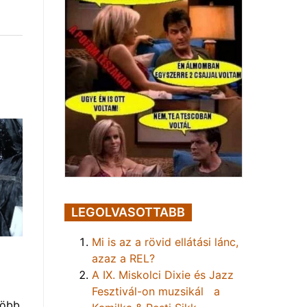
LEGOLVASOTTABB
Mi is az a rövid ellátási lánc,
azaz a REL?
A IX. Miskolci Dixie és Jazz
Fesztivál-on muzsikál a
több