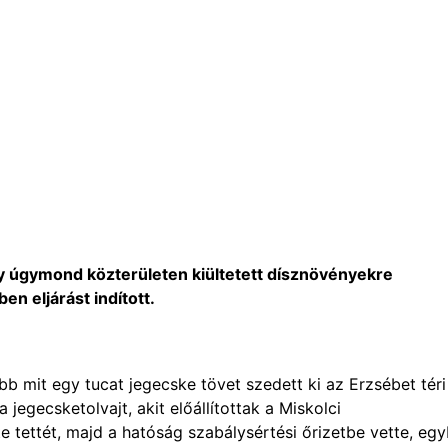
gy úgymond közterületen kiültetett dísznövényekre
n eljárást indított.
bb mit egy tucat jegecske tövet szedett ki az Erzsébet téri
jegecsketolvajt, akit előállítottak a Miskolci
 tettét, majd a hatóság szabálysértési őrizetbe vette, eg