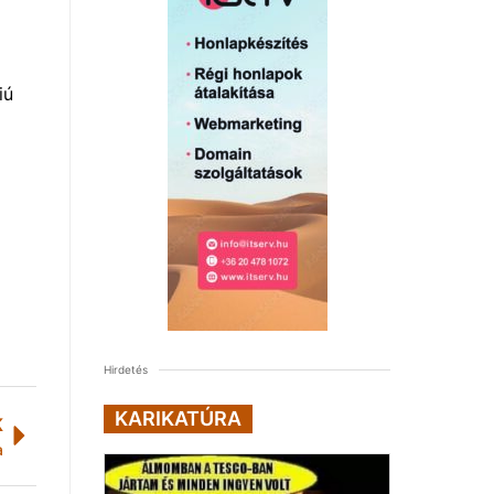
iú
Hirdetés
KARIKATÚRA
K
a