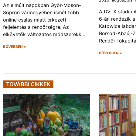
Az elmúlt napokban Győr-Moson-
A DVTK stadion
Sopron vármegyében ismét több
6-án rendezik a
online csalás miatt érkezett
Katowice labda
feljelentés a rendőrségre. Az
Borsod-Abaúj-
elkövetők változatos módszerekk…
Rendőr-főkapit
BŐVEBBEN »
BŐVEBBEN »
TOVÁBBI CIKKEK