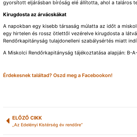
gyorsított eljárásban bíróság elé állította, ahol a taláros t
Kirugdosta az árvácskákat
A napokban egy kisebb társaság múlatta az időt a miskolci 
egy hirtelen és rossz ötlettől vezérelve kirugdosta a látv
Rendőrkapitányság tulajdonelleni szabálysértés miatt indí
A Miskolci Rendőrkapitányság tájékoztatása alapján: B-
Érdekesnek találtad? Oszd meg a Facebookon!
ELŐZŐ CIKK
„Az Edelényi Kistérség év rendőre”