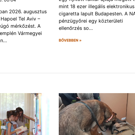
mint 18 ezer illegális elektronikus
ban 2026. augusztus
cigaretta lapult Budapesten. A N
 Hapoel Tel Aviv –
pénzügyőrei egy közterületi
rúgó mérkőzést. A
ellenőrzés so…
Zemplén Vármegyei
án…
BŐVEBBEN »