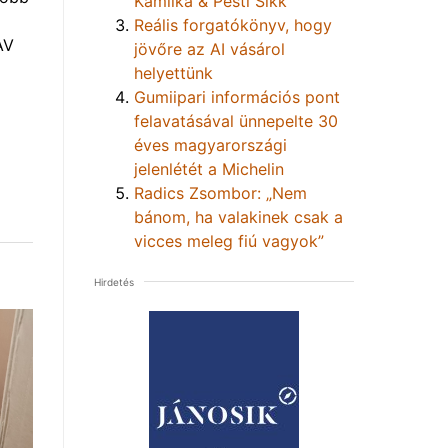
Kamilka & Pesti Sikk
Reális forgatókönyv, hogy
AV
jövőre az AI vásárol
helyettünk
Gumiipari információs pont
felavatásával ünnepelte 30
éves magyarországi
jelenlétét a Michelin
Radics Zsombor: „Nem
bánom, ha valakinek csak a
vicces meleg fiú vagyok”
Hirdetés