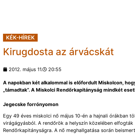
KÉK-HÍREK
Kirugdosta az árvácskát
2012. május 11.
20:55
A napokban két alkalommal is előfordult Miskolcon, ho
„támadtak”. A Miskolci Rendőrkapitányság mindkét esetbe
Jegecske forrónyomon
Egy 49 éves miskolci nő május 10-én a hajnali órákban tö
virágágyásból. A rendőrök a helyszín közelében elfogták a 
Rendőrkapitányságra. A nő meghallgatása során beismerte