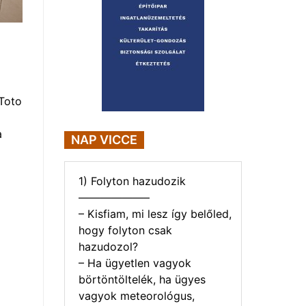
Toto
a
NAP VICCE
1) Folyton hazudozik
——————–
– Kisfiam, mi lesz így belőled,
hogy folyton csak
hazudozol?
– Ha ügyetlen vagyok
börtöntöltelék, ha ügyes
vagyok meteorológus,