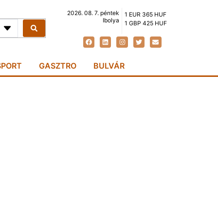
2026. 08. 7. péntek
1 EUR 365 HUF
Ibolya
1 GBP 425 HUF
SPORT
GASZTRO
BULVÁR