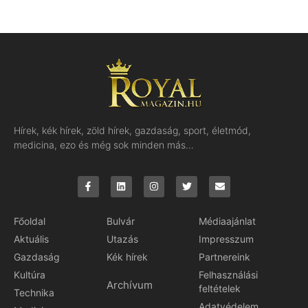
Hírek, kék hírek, zöld hírek, gazdaság, sport, életmód,
medicina, ezo és még sok minden más…
Főoldal
Bulvár
Médiaajánlat
Aktuális
Utazás
Impresszum
Gazdaság
Kék hírek
Partnereink
Kultúra
Felhasználási
Archívum
feltételek
Technika
Adatvédelem