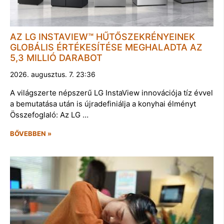
AZ LG INSTAVIEW™ HŰTŐSZEKRÉNYEINEK
GLOBÁLIS ÉRTÉKESÍTÉSE MEGHALADTA AZ
5,3 MILLIÓ DARABOT
2026. augusztus. 7. 23:36
A világszerte népszerű LG InstaView innovációja tíz évvel
a bemutatása után is újradefiniálja a konyhai élményt
Összefoglaló: Az LG …
BŐVEBBEN »