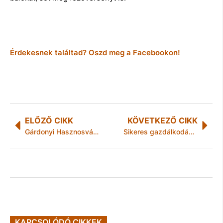
Érdekesnek találtad? Oszd meg a Facebookon!
ELŐZŐ CIKK
KÖVETKEZŐ CIKK
Gárdonyi Hasznosvásár
Sikeres gazdálkodás Tiszaújvárosban
KAPCSOLÓDÓ CIKKEK