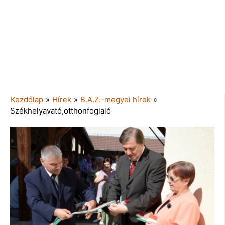
Kezdőlap
»
Hírek
»
B.A.Z.-megyei hírek
»
Székhelyavató,otthonfoglaló