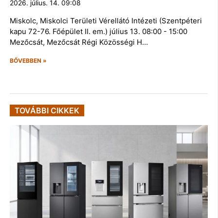
2026. július. 14. 09:08
Miskolc, Miskolci Területi Vérellátó Intézeti (Szentpéteri
kapu 72-76. Főépület II. em.) július 13. 08:00 - 15:00
Mezőcsát, Mezőcsát Régi Közösségi H…
BŐVEBBEN »
TOVÁBBI CIKKEK