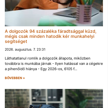
A dolgozók 94 százaléka fáradtsággal küzd,
mégis csak minden hatodik kér munkahelyi
segítséget
2026. augusztus. 7. 23:31
Láthatatlanul romlik a dolgozók állapota, miközben
továbbra is munkába járnak - Ilyen hatással van a cégekre
a pihenőidő hiánya - Egy 2026-os, 6105 f…
BŐVEBBEN »