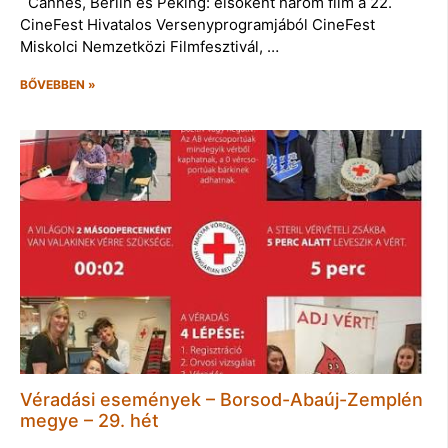
Cannes, Berlin és Peking: elsőként három film a 22.
CineFest Hivatalos Versenyprogramjából CineFest
Miskolci Nemzetközi Filmfesztivál, …
BŐVEBBEN »
Véradási események – Borsod-Abaúj-Zemplén
megye – 29. hét