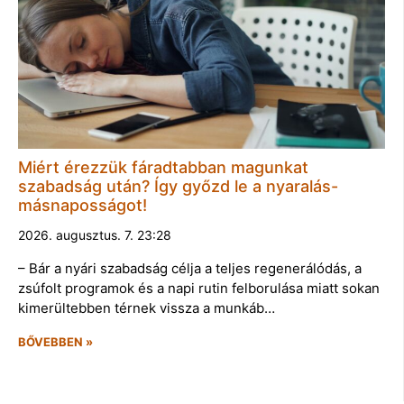
Miért érezzük fáradtabban magunkat
szabadság után? Így győzd le a nyaralás-
másnaposságot!
2026. augusztus. 7. 23:28
– Bár a nyári szabadság célja a teljes regenerálódás, a
zsúfolt programok és a napi rutin felborulása miatt sokan
kimerültebben térnek vissza a munkáb…
BŐVEBBEN »