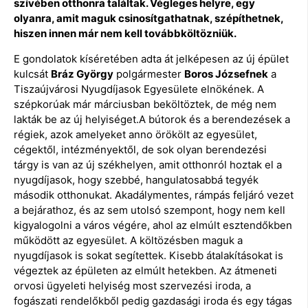
szívében otthonra találtak. Végleges helyre, egy
olyanra, amit maguk csinosítgathatnak, szépíthetnek,
hiszen innen már nem kell továbbköltözniük.
E gondolatok kíséretében adta át jelképesen az új épület
kulcsát
Bráz György
polgármester
Boros Józsefnek
a
Tiszaújvárosi Nyugdíjasok Egyesülete elnökének. A
szépkorúak már márciusban beköltöztek, de még nem
lakták be az új helyiséget.A bútorok és a berendezések a
régiek, azok amelyeket anno örökölt az egyesület,
cégektől, intézményektől, de sok olyan berendezési
tárgy is van az új székhelyen, amit otthonról hoztak el a
nyugdíjasok, hogy szebbé, hangulatosabbá tegyék
második otthonukat. Akadálymentes, rámpás feljáró vezet
a bejárathoz, és az sem utolsó szempont, hogy nem kell
kigyalogolni a város végére, ahol az elmúlt esztendőkben
működött az egyesület. A költözésben maguk a
nyugdíjasok is sokat segítettek. Kisebb átalakításokat is
végeztek az épületen az elmúlt hetekben. Az átmeneti
orvosi ügyeleti helyiség most szervezési iroda, a
fogászati rendelőkből pedig gazdasági iroda és egy tágas