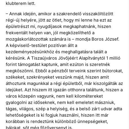
klubterem lett.
– Annak idején, amikor a szakrendelő visszaköltözött
régi-új helyére, jött az ötlet, hogy mi lenne ha ezt az
épületrészt mi, nyugdíjasok megkaphatnánk, hiszen
frekventált helyen van, jól megközelíthető a
mozgáskorlátozottak számára is – mondja Boros József.
A képviselő-testület pozitívan állt a
kezdeményezésünkhöz és meghallgatásra talált a
kérésünk. A Tiszaújváros Jövőjéért Alapítványtól 1 millió
forint támogatást kaptunk, amit ezúton is szeretnék
megköszönni. Ebből a pénzből terveink szerint bútorokat,
székeket, szekrényeket veszünk majd, hiszen amit
áthoztunk magunkkal a régi épületből, már kiszolgálták az
idejüket. Azt hiszem itt igazán otthonra találtunk, hiszen a
város közepén vagyunk, nem kell kilométereket
gyalogolni az időseknek, nem kell emeletet mászniuk,
tágas, világos, szép a helyiség, és a belső zárt udvar adta
lehetőségeket is ki fogjuk használni, hiszen itt már
korábban is rendeztünk különböző ünnepségeket,
bálokat, sőt még főzőversenyt is.