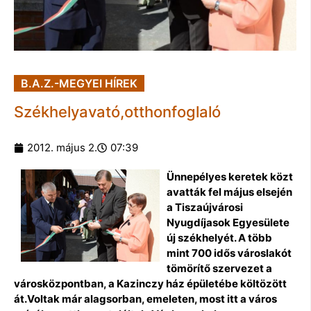
B.A.Z.-MEGYEI HÍREK
Székhelyavató,otthonfoglaló
2012. május 2.
07:39
Ünnepélyes keretek közt
avatták fel május elsején
a Tiszaújvárosi
Nyugdíjasok Egyesülete
új székhelyét. A több
mint 700 idős városlakót
tömörítő szervezet a
városközpontban, a Kazinczy ház épületébe költözött
át.Voltak már alagsorban, emeleten, most itt a város