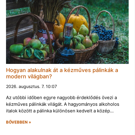
Hogyan alakulnak át a kézműves pálinkák a
modern világban?
2026. augusztus. 7. 10:07
Az utóbbi időben egyre nagyobb érdeklődés övezi a
kézműves pálinkák világát. A hagyományos alkoholos
italok között a pálinka különösen kedvelt a közép…
BŐVEBBEN »