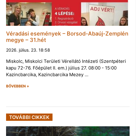
Véradási események – Borsod-Abaúj-Zemplén
megye – 31.hét
2026. július. 23. 18:58
Miskolc, Miskolci Területi Vérellátó Intézeti (Szentpéteri
kapu 72-76. Főépület II. em.) július 27. 08:00 - 15:00
Kazincbarcika, Kazincbarcika Mezey …
BŐVEBBEN »
TOVÁBBI CIKKEK