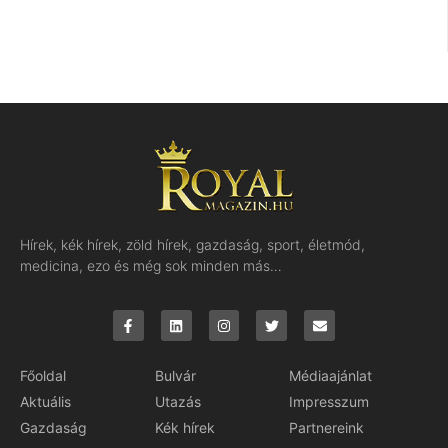
Hírek, kék hírek, zöld hírek, gazdaság, sport, életmód,
medicina, ezo és még sok minden más…
Főoldal
Bulvár
Médiaajánlat
Aktuális
Utazás
Impresszum
Gazdaság
Kék hírek
Partnereink