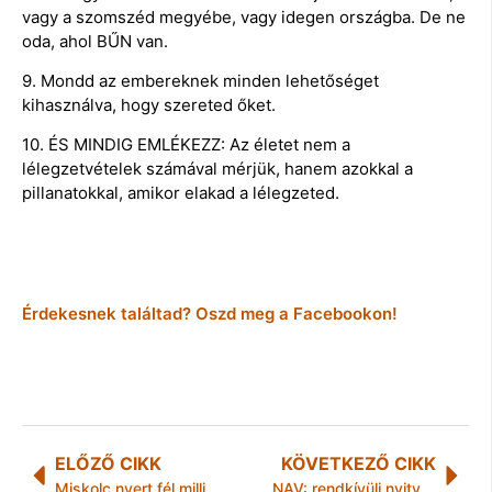
vagy a szomszéd megyébe, vagy idegen országba. De ne
oda, ahol BŰN van.
9. Mondd az embereknek minden lehetőséget
kihasználva, hogy szereted őket.
10. ÉS MINDIG EMLÉKEZZ: Az életet nem a
lélegzetvételek számával mérjük, hanem azokkal a
pillanatokkal, amikor elakad a lélegzeted.
Érdekesnek találtad? Oszd meg a Facebookon!
ELŐZŐ CIKK
KÖVETKEZŐ CIKK
Miskolc nyert fél milliárdot
NAV: rendkívüli nyitva tartás a személyi jövedelemadó bevallás, valamint ügyfélkapus regisztráció teljesítésére!