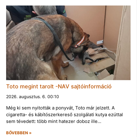
Toto megint tarolt -NAV sajtóinformáció
2026. augusztus. 6. 00:10
Még ki sem nyitották a ponyvát, Toto már jelzett. A
cigaretta- és kábítószerkereső szolgálati kutya ezúttal
sem tévedett: több mint hatezer doboz ille…
BŐVEBBEN »