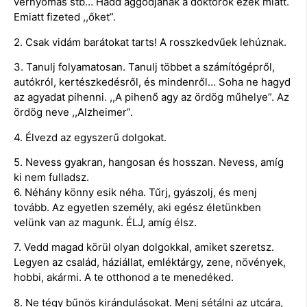
vérnyomás stb… Hadd aggódjanak a doktorok ezek miatt.
Emiatt fizeted ,,őket”.
2. Csak vidám barátokat tarts! A rosszkedvűek lehúznak.
3. Tanulj folyamatosan. Tanulj többet a számítógépről,
autókról, kertészkedésről, és mindenről… Soha ne hagyd
az agyadat pihenni. ,,A pihenő agy az ördög műhelye”. Az
ördög neve ,,Alzheimer”.
4. Élvezd az egyszerű dolgokat.
5. Nevess gyakran, hangosan és hosszan. Nevess, amíg
ki nem fulladsz.
6. Néhány könny esik néha. Tűrj, gyászolj, és menj
tovább. Az egyetlen személy, aki egész életünkben
velünk van az magunk. ÉLJ, amíg élsz.
7. Vedd magad körül olyan dolgokkal, amiket szeretsz.
Legyen az család, háziállat, emléktárgy, zene, növények,
hobbi, akármi. A te otthonod a te menedéked.
8. Ne tégy bűnös kirándulásokat. Menj sétálni az utcára,