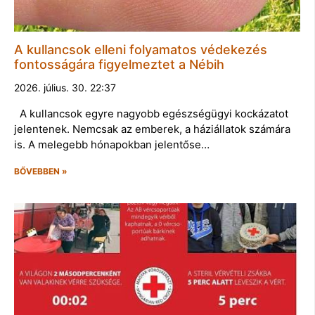
A kullancsok elleni folyamatos védekezés
fontosságára figyelmeztet a Nébih
2026. július. 30. 22:37
A kullancsok egyre nagyobb egészségügyi kockázatot
jelentenek. Nemcsak az emberek, a háziállatok számára
is. A melegebb hónapokban jelentőse…
BŐVEBBEN »