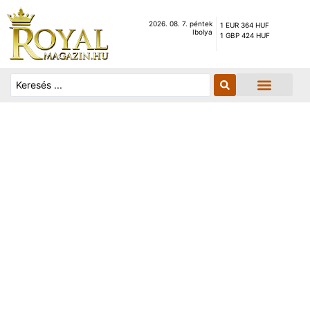
2026. 08. 7. péntek
1 EUR 364 HUF
Ibolya
1 GBP 424 HUF