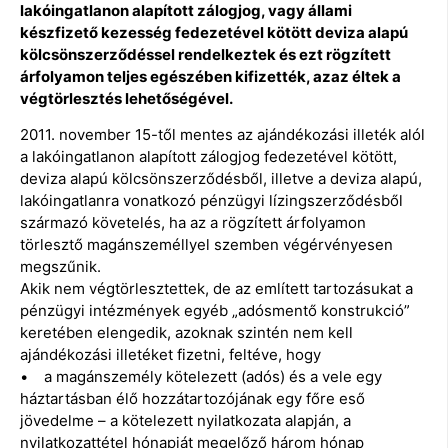
lakóingatlanon alapított zálogjog, vagy állami
készfizető kezesség fedezetével kötött deviza alapú
kölcsönszerződéssel rendelkeztek és ezt rögzített
árfolyamon teljes egészében kifizették, azaz éltek a
végtörlesztés lehetőségével.
2011. november 15-től mentes az ajándékozási illeték alól
a lakóingatlanon alapított zálogjog fedezetével kötött,
deviza alapú kölcsönszerződésből, illetve a deviza alapú,
lakóingatlanra vonatkozó pénzügyi lízingszerződésből
származó követelés, ha az a rögzített árfolyamon
törlesztő magánszeméllyel szemben végérvényesen
megszűnik.
Akik nem végtörlesztettek, de az említett tartozásukat a
pénzügyi intézmények egyéb „adósmentő konstrukció”
keretében elengedik, azoknak szintén nem kell
ajándékozási illetéket fizetni, feltéve, hogy
• a magánszemély kötelezett (adós) és a vele egy
háztartásban élő hozzátartozójának egy főre eső
jövedelme – a kötelezett nyilatkozata alapján, a
nyilatkozattétel hónapját megelőző három hónap