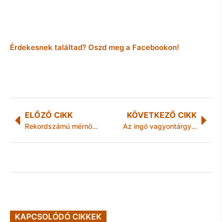
Érdekesnek találtad? Oszd meg a Facebookon!
ELŐZŐ CIKK
KÖVETKEZŐ CIKK
Rekordszámú mérnökcsapat méri össze tudását a jubileumi Pneumobil versenyen
Az ingó vagyontárgyak értékesítése 2012-ben
KAPCSOLÓDÓ CIKKEK