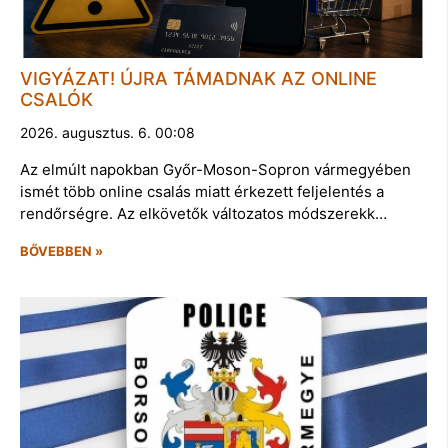
VIGYÁZAT! ÚJRA TÁMADNAK AZ ONLINE
CSALÓK
2026. augusztus. 6. 00:08
Az elmúlt napokban Győr-Moson-Sopron vármegyében
ismét több online csalás miatt érkezett feljelentés a
rendőrségre. Az elkövetők változatos módszerekk…
BŐVEBBEN »