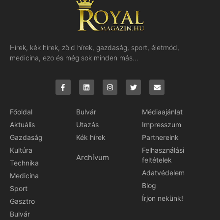
Hírek, kék hírek, zöld hírek, gazdaság, sport, életmód,
medicina, ezo és még sok minden más…
Főoldal
Bulvár
Médiaajánlat
Aktuális
Utazás
Impresszum
Gazdaság
Kék hírek
Partnereink
Kultúra
Felhasználási
Archívum
feltételek
Technika
Adatvédelem
Medicina
Blog
Sport
Írjon nekünk!
Gasztro
Bulvár