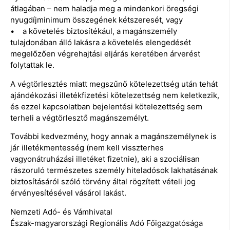
átlagában – nem haladja meg a mindenkori öregségi
nyugdíjminimum összegének kétszeresét, vagy
• a követelés biztosítékául, a magánszemély
tulajdonában álló lakásra a követelés elengedését
megelőzően végrehajtási eljárás keretében árverést
folytattak le.
A végtörlesztés miatt megszűnő kötelezettség után tehát
ajándékozási illetékfizetési kötelezettség nem keletkezik,
és ezzel kapcsolatban bejelentési kötelezettség sem
terheli a végtörlesztő magánszemélyt.
További kedvezmény, hogy annak a magánszemélynek is
jár illetékmentesség (nem kell visszterhes
vagyonátruházási illetéket fizetnie), aki a szociálisan
rászoruló természetes személy hiteladósok lakhatásának
biztosításáról szóló törvény által rögzített vételi jog
érvényesítésével vásárol lakást.
Nemzeti Adó- és Vámhivatal
Észak-magyarországi Regionális Adó Főigazgatósága