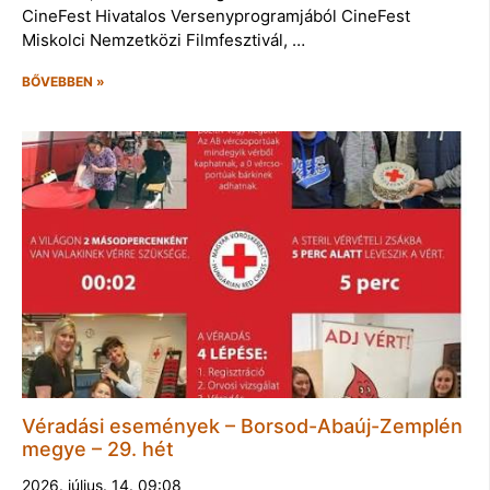
CineFest Hivatalos Versenyprogramjából CineFest
Miskolci Nemzetközi Filmfesztivál, …
BŐVEBBEN »
Véradási események – Borsod-Abaúj-Zemplén
megye – 29. hét
2026. július. 14. 09:08