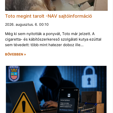
Toto megint tarolt -NAV sajtóinformáció
2026. augusztus. 6. 00:10
Még ki sem nyitották a ponyvát, Toto már jelzett. A
cigaretta- és kábítószerkereső szolgálati kutya ezúttal
sem tévedett: több mint hatezer doboz ille…
BŐVEBBEN »