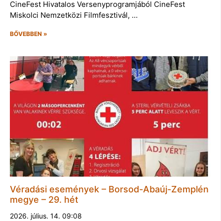
CineFest Hivatalos Versenyprogramjából CineFest
Miskolci Nemzetközi Filmfesztivál, …
BŐVEBBEN »
Véradási események – Borsod-Abaúj-Zemplén
megye – 29. hét
2026. július. 14. 09:08