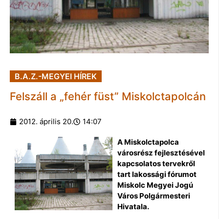
B.A.Z.-MEGYEI HÍREK
Felszáll a „fehér füst” Miskolctapolcán
2012. április 20.
14:07
A Miskolctapolca
városrész fejlesztésével
kapcsolatos tervekről
tart lakossági fórumot
Miskolc Megyei Jogú
Város Polgármesteri
Hivatala.