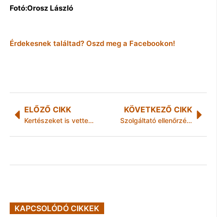
Fotó:Orosz László
Érdekesnek találtad? Oszd meg a Facebookon!
ELŐZŐ CIKK
KÖVETKEZŐ CIKK
Kertészeket is vettek fel a Városgazdánál
Szolgáltató ellenőrzések
KAPCSOLÓDÓ CIKKEK