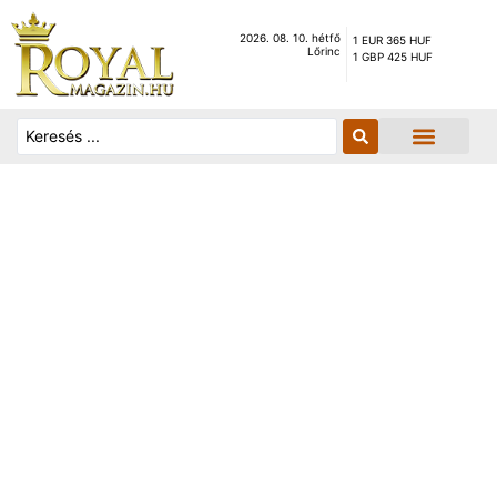
2026. 08. 10. hétfő
1 EUR 365 HUF
Lőrinc
1 GBP 425 HUF