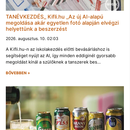
TANÉVKEZDÉS_ Kifli.hu _Az új AI-alapú
megoldása akár egyetlen fotó alapján elvégzi
helyettünk a beszerzést
2026. augusztus. 10. 02:03
A Kifli.hu-n az iskolakezdés előtti bevásárláshoz is
segítséget nyújt az AI, így minden eddiginél gyorsabb
megoldást kínál a szülőknek a tanszerek bes…
BŐVEBBEN »