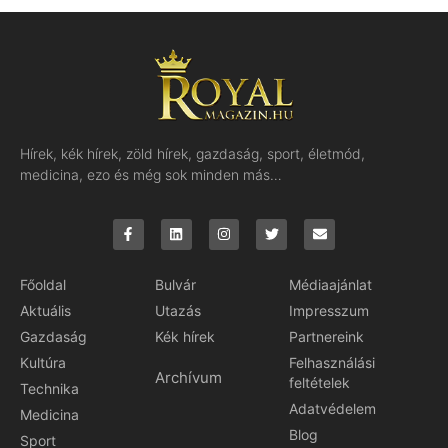
Hírek, kék hírek, zöld hírek, gazdaság, sport, életmód,
medicina, ezo és még sok minden más…
Főoldal
Bulvár
Médiaajánlat
Aktuális
Utazás
Impresszum
Gazdaság
Kék hírek
Partnereink
Kultúra
Felhasználási
Archívum
feltételek
Technika
Adatvédelem
Medicina
Blog
Sport