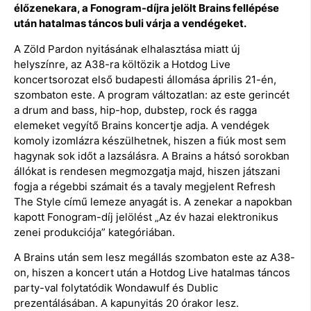
élőzenekara, a Fonogram-díjra jelölt Brains fellépése
után hatalmas táncos buli várja a vendégeket.
A Zöld Pardon nyitásának elhalasztása miatt új
helyszínre, az A38-ra költözik a Hotdog Live
koncertsorozat első budapesti állomása április 21-én,
szombaton este. A program változatlan: az este gerincét
a drum and bass, hip-hop, dubstep, rock és ragga
elemeket vegyítő Brains koncertje adja. A vendégek
komoly izomlázra készülhetnek, hiszen a fiúk most sem
hagynak sok időt a lazsálásra. A Brains a hátsó sorokban
állókat is rendesen megmozgatja majd, hiszen játszani
fogja a régebbi számait és a tavaly megjelent Refresh
The Style című lemeze anyagát is. A zenekar a napokban
kapott Fonogram-díj jelölést „Az év hazai elektronikus
zenei produkciója” kategóriában.
A Brains után sem lesz megállás szombaton este az A38-
on, hiszen a koncert után a Hotdog Live hatalmas táncos
party-val folytatódik Wondawulf és Dublic
prezentálásában. A kapunyitás 20 órakor lesz.