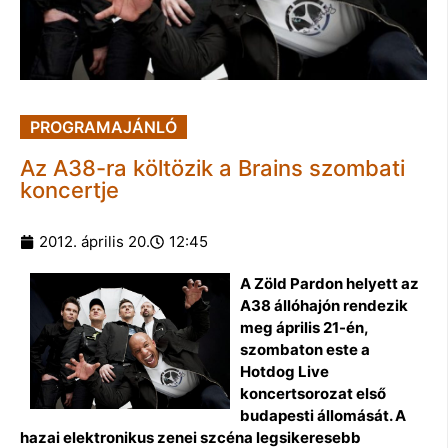
PROGRAMAJÁNLÓ
Az A38-ra költözik a Brains szombati
koncertje
2012. április 20.
12:45
A Zöld Pardon helyett az
A38 állóhajón rendezik
meg április 21-én,
szombaton este a
Hotdog Live
koncertsorozat első
budapesti állomását. A
hazai elektronikus zenei szcéna legsikeresebb