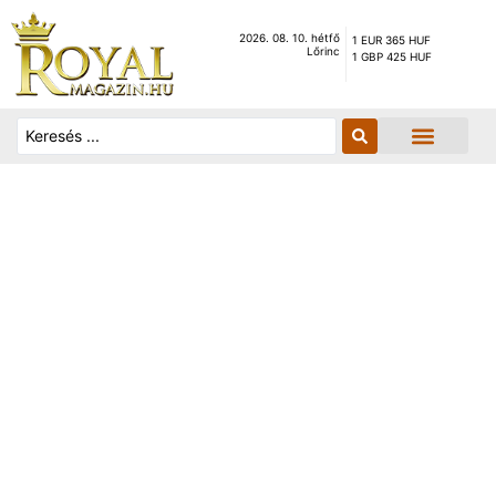
2026. 08. 10. hétfő
1 EUR 365 HUF
Lőrinc
1 GBP 425 HUF