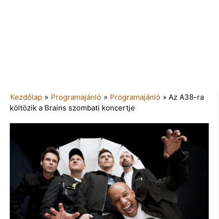
Kezdőlap
»
Programajánló
»
Programajánló
»
Az A38-ra
költözik a Brains szombati koncertje