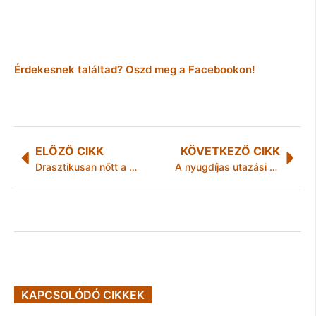
Érdekesnek találtad? Oszd meg a Facebookon!
ELŐZŐ CIKK
KÖVETKEZŐ CIKK
Drasztikusan nőtt a védett madarakkal kapcsolatos bűncselekmények száma
A nyugdíjas utazási kedvezményre jogosultak köre 2011. május 1-től
KAPCSOLÓDÓ CIKKEK