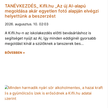
TANÉVKEZDÉS_ Kifli.hu _Az új AI-alapú
megoldása akár egyetlen fotó alapján elvégzi
helyettünk a beszerzést
2026. augusztus. 10. 02:03
A Kifli.hu-n az iskolakezdés előtti bevásárláshoz is
segítséget nyújt az AI, így minden eddiginél gyorsabb
megoldást kínál a szülőknek a tanszerek bes…
BŐVEBBEN »