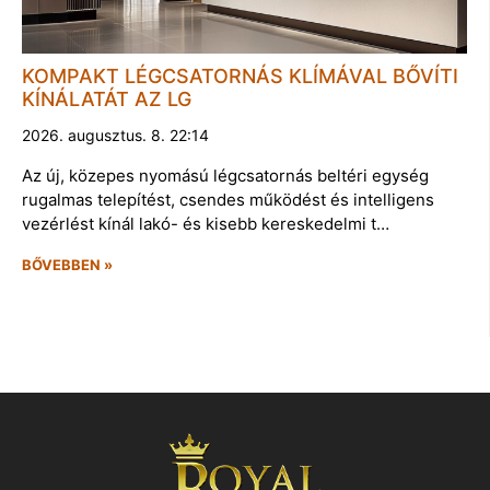
KOMPAKT LÉGCSATORNÁS KLÍMÁVAL BŐVÍTI
KÍNÁLATÁT AZ LG
2026. augusztus. 8. 22:14
Az új, közepes nyomású légcsatornás beltéri egység
rugalmas telepítést, csendes működést és intelligens
vezérlést kínál lakó- és kisebb kereskedelmi t…
BŐVEBBEN »