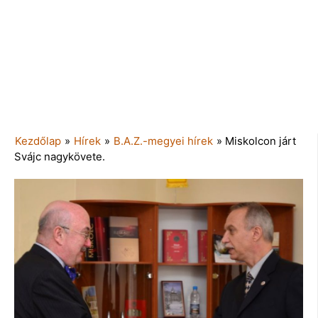
Kezdőlap
»
Hírek
»
B.A.Z.-megyei hírek
»
Miskolcon járt
Svájc nagykövete.