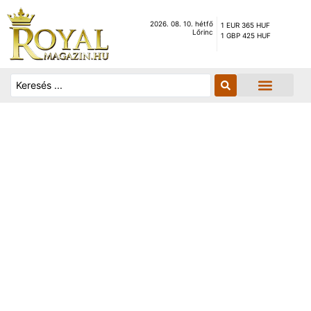
2026. 08. 10. hétfő
1 EUR 365 HUF
Lőrinc
1 GBP 425 HUF