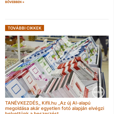
BŐVEBBEN »
TOVÁBBI CIKKEK
TANÉVKEZDÉS_ Kifli.hu _Az új AI-alapú
megoldása akár egyetlen fotó alapján elvégzi
helyettünk a beszerzést