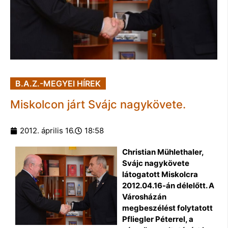
B.A.Z.-MEGYEI HÍREK
Miskolcon járt Svájc nagykövete.
2012. április 16.
18:58
Christian Mühlethaler,
Svájc nagykövete
látogatott Miskolcra
2012.04.16-án délelőtt. A
Városházán
megbeszélést folytatott
Pfliegler Péterrel, a