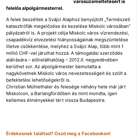
városüzemeltetésért is
felelős alpolgármesterrel.
A felek beszéltek a Svájci Alaphoz benyújtott „Természeti
katasztrófák megelőzése és kezelése Miskolc városában”
pályázatról is. A projekt célja Miskolc város vízrendezési,
csapadékvíz elvezetési hiányosságainak megszüntetése
illetve csökkentése, melyhez a Svájci Alap, több mint 1
millió CHF-vel járulhat hozzá. A támogatási szerződés
aláírására – előreláthatólag – 2012.II. negyedévében
kerülhet sor. Az alpolgármester bemutatta a
nagykövetnek Miskolc város nevezetességeit és szólt a
befektetési lehetőségekről is.
Christian Mühlethaler és felesége néhány hete már járt
Miskolcon, a Barlangfürdőben és mint mondta, igen
kellemes élményekkel tért vissza Budapestre.
Érdekesnek találtad? Oszd meg a Facebookon!