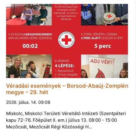
Véradási események – Borsod-Abaúj-Zemplén
megye – 29. hét
2026. július. 14. 09:08
Miskolc, Miskolci Területi Vérellátó Intézeti (Szentpéteri
kapu 72-76. Főépület II. em.) július 13. 08:00 - 15:00
Mezőcsát, Mezőcsát Régi Közösségi H…