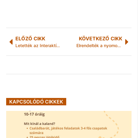
ELŐZŐ CIKK
KÖVETKEZŐ CIKK
Letették az Interaktív Diósgyőri Játszóvár alapkövét
Elrendelték a nyomozást Budapesti Temetkezési Intézet ügyében
KAPCSOLÓDÓ CIKKEK