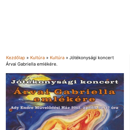
Kezdőlap
»
Kultúra
»
Kultúra
»
Jótékonysági koncert
Árvai Gabriella emlékére.