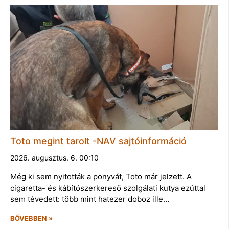
Toto megint tarolt -NAV sajtóinformáció
2026. augusztus. 6. 00:10
Még ki sem nyitották a ponyvát, Toto már jelzett. A
cigaretta- és kábítószerkereső szolgálati kutya ezúttal
sem tévedett: több mint hatezer doboz ille…
BŐVEBBEN »