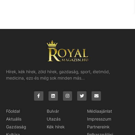
Hírek, kék hírek, zöld hírek, gazdaság, sport, életmód,
medicina, ezo és még sok minden más…
Főoldal
Bulvár
Médiaajánlat
Aktuális
Utazás
Impresszum
Gazdaság
Kék hírek
Partnereink
Kultúra
Felhasználási