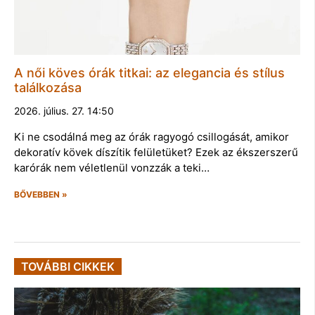
A női köves órák titkai: az elegancia és stílus
találkozása
2026. július. 27. 14:50
Ki ne csodálná meg az órák ragyogó csillogását, amikor
dekoratív kövek díszítik felületüket? Ezek az ékszerszerű
karórák nem véletlenül vonzzák a teki…
BŐVEBBEN »
TOVÁBBI CIKKEK