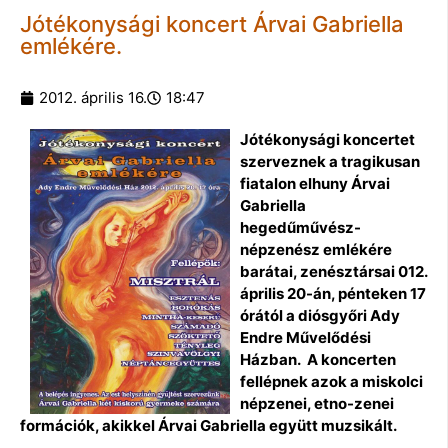
Jótékonysági koncert Árvai Gabriella
emlékére.
2012. április 16.
18:47
Jótékonysági koncertet
szerveznek a tragikusan
fiatalon elhuny Árvai
Gabriella
hegedűművész-
népzenész emlékére
barátai, zenésztársai 012.
április 20-án, pénteken 17
órától a diósgyőri Ady
Endre Művelődési
Házban. A koncerten
fellépnek azok a miskolci
népzenei, etno-zenei
formációk, akikkel Árvai Gabriella együtt muzsikált.