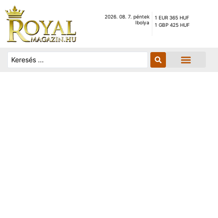
2026. 08. 7. péntek
1 EUR 365 HUF
Ibolya
1 GBP 425 HUF