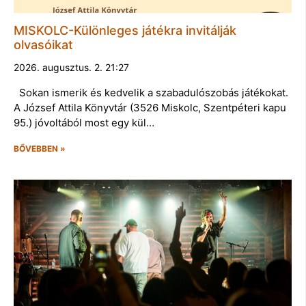
MISKOLC-Különleges játékra invitálják
olvasóikat
2026. augusztus. 2. 21:27
Sokan ismerik és kedvelik a szabadulószobás játékokat.
A József Attila Könyvtár (3526 Miskolc, Szentpéteri kapu
95.) jóvoltából most egy kül…
BŐVEBBEN »