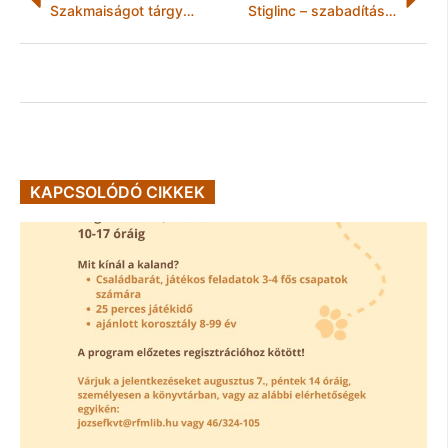
Szakmaiságot tárgyaltak a workshop-on résztvevők
Stiglinc – szabadítás Ózdon
KAPCSOLÓDÓ CIKKEK