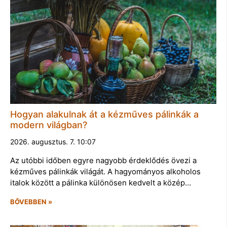
Hogyan alakulnak át a kézműves pálinkák a
modern világban?
2026. augusztus. 7. 10:07
Az utóbbi időben egyre nagyobb érdeklődés övezi a
kézműves pálinkák világát. A hagyományos alkoholos
italok között a pálinka különösen kedvelt a közép…
BŐVEBBEN »