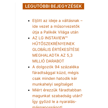
LEGUTÓBBI BEJEGYZÉSEK
Eljött az ideje a váltásnak –
ide vezet a műsorvezetők
útja a Palikék Világa után
AZ LG INSTAVIEW™
HŰTŐSZEKRÉNYEINEK
GLOBÁLIS ÉRTÉKESÍTÉSE
MEGHALADTA AZ 5,3
MILLIÓ DARABOT
A dolgozók 94 százaléka
fáradtsággal küzd, mégis
csak minden hatodik kér
munkahelyi segítséget
Miért érezzük fáradtabban
magunkat szabadság után?
Így győzd le a nyaralás-
másnaposságot!