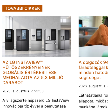
TOVÁBBI CIKKEK
AZ LG INSTAVIEW™
A dolgozók 94
HŰTŐSZEKRÉNYEINEK
fáradtsággal 
GLOBÁLIS ÉRTÉKESÍTÉSE
minden hatodi
MEGHALADTA AZ 5,3 MILLIÓ
segítséget
DARABOT
2026. augusztus. 
2026. augusztus. 7. 23:36
Láthatatlanul r
A világszerte népszerű LG InstaView
állapota, miköz
innovációja tíz évvel a bemutatása
munkába járnak 