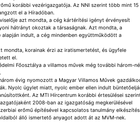
őmű korábbi vezérigazgatója. Az NNI szerint több mint 15
hangzott el a Híradóban.
selője azt mondta, a cég kártérítési igényt érvényesít
oni hátrányt okoztak a társaságnak. Azt mondta, a
e alapján indult, a cég mindenben együttműködött a
 mondta, korainak érzi az iratismertetést, és ügyfele
ett el.
védelmi Főosztálya a villamos művek még további három-n
.
három évig nyomozott a Magyar Villamos Művek gazdálko
. Nyolc ügylet miatt, nyolc ember ellen indult büntetőeljá
núsítottként. Az MTI Hírcentrum korábbi értesülései szerin
rigazgatójaként 2008-ban az igazgatóság megkerülésével
zerbiai erőmű építésével kapcsolatos tanulmány elkészítés
ldalból álló ismertető anyagot adott át az MVM-nek.