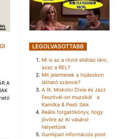
GI
LEGOLVASOTTABB
Mi is az a rövid ellátási lánc,
azaz a REL?
Mit jelentenek a tojásokon
látható számok?
ÁR A
A IX. Miskolci Dixie és Jazz
NAK
Fesztivál-on muzsikál a
ható
Kamilka & Pesti Sikk
Reális forgatókönyv, hogy
jövőre az AI vásárol
helyettünk
Gumiipari információs pont