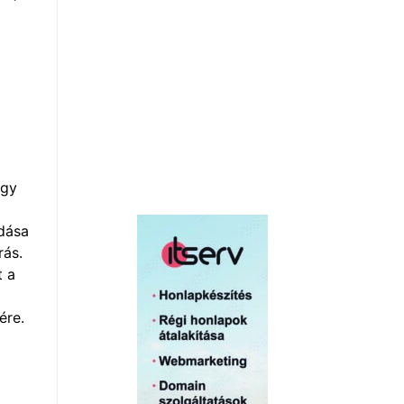
égy
dása
rás.
t a
ére.