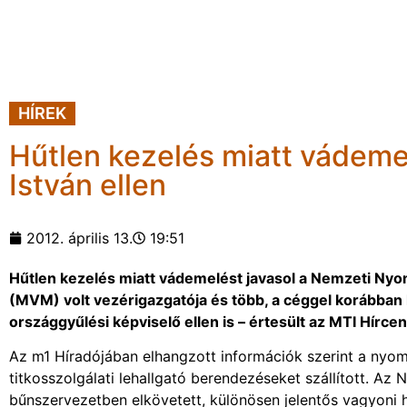
HÍREK
Hűtlen kezelés miatt vádemel
István ellen
2012. április 13.
19:51
Hűtlen kezelés miatt vádemelést javasol a Nemzeti Nyo
(MVM) volt vezérigazgatója és több, a céggel korábban ka
országgyűlési képviselő ellen is – értesült az MTI Hírc
Az m1 Híradójában elhangzott információk szerint a nyom
titkosszolgálati lehallgató berendezéseket szállított. Az
bűnszervezetben elkövetett, különösen jelentős vagyoni h