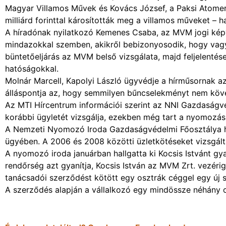
Magyar Villamos Művek és Kovács József, a Paksi Atomer
milliárd forinttal károsították meg a villamos műveket – 
A híradónak nyilatkozó Kemenes Csaba, az MVM jogi képvi
mindazokkal szemben, akikről bebizonyosodik, hogy vagy
büntetőeljárás az MVM belső vizsgálata, majd feljelentés
hatóságokkal.
Molnár Marcell, Kapolyi László ügyvédje a hírműsornak azt
álláspontja az, hogy semmilyen bűncselekményt nem követ
Az MTI Hírcentrum információi szerint az NNI Gazdaság
korábbi ügyletét vizsgálja, ezekben még tart a nyomozás
A Nemzeti Nyomozó Iroda Gazdaságvédelmi Főosztálya 
ügyében. A 2006 és 2008 közötti üzletkötéseket vizsgálták
A nyomozó iroda januárban hallgatta ki Kocsis Istvánt gya
rendőrség azt gyanítja, Kocsis István az MVM Zrt. vezé
tanácsadói szerződést kötött egy osztrák céggel egy új s
A szerződés alapján a vállalkozó egy mindössze néhány o