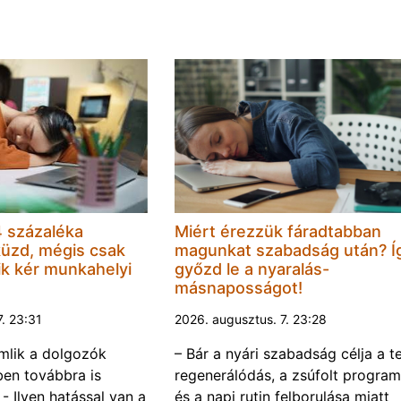
 százaléka
Miért érezzük fáradtabban
küzd, mégis csak
magunkat szabadság után? Í
k kér munkahelyi
győzd le a nyaralás-
másnaposságot!
7. 23:31
2026. augusztus. 7. 23:28
omlik a dolgozók
– Bár a nyári szabadság célja a te
ben továbbra is
regenerálódás, a zsúfolt progra
- Ilyen hatással van a
és a napi rutin felborulása miatt