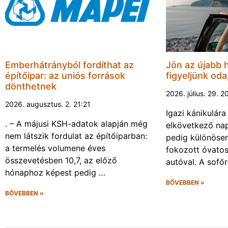
Emberhátrányból fordíthat az
Jön az újabb 
építőipar: az uniós források
figyeljünk oda
dönthetnek
2026. július. 29. 2
2026. augusztus. 2. 21:21
Igazi kánikulár
. – A májusi KSH-adatok alapján még
elkövetkező nap
nem látszik fordulat az építőiparban:
pedig különösen
a termelés volumene éves
fokozott óvato
összevetésben 10,7, az előző
autóval. A sofő
hónaphoz képest pedig …
BŐVEBBEN »
BŐVEBBEN »