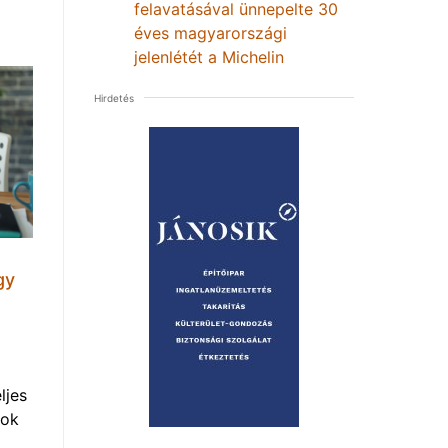
felavatásával ünnepelte 30
éves magyarországi
jelenlétét a Michelin
Hirdetés
gy
ljes
mok