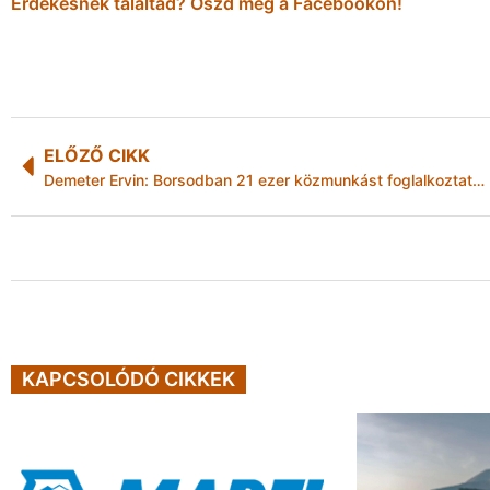
Érdekesnek találtad? Oszd meg a Facebookon!
ELŐZŐ CIKK
Demeter Ervin: Borsodban 21 ezer közmunkást foglalkoztatnak
KAPCSOLÓDÓ CIKKEK