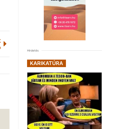
K
n
Hirdetés
KARIKATÚRA