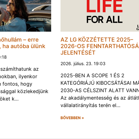
hőhullám – erre
AZ LG KÖZZÉTETTE 2025–
, ha autóba ülünk
2026-OS FENNTARTHATÓSÁ
JELENTÉSÉT
0:18
2026. július. 23. 19:03
a számíthatunk az
2025-BEN A SCOPE 1 ÉS 2
okban, ilyenkor
KATEGÓRIÁJÚ KIBOCSÁTÁSAI M
 fontos, hogy
2030-AS CÉLSZINT ALATT VAN
ssággal közlekedjünk
Az akadálymentesség és az átlát
röket k…
vállalatirányítás terén el…
BŐVEBBEN »