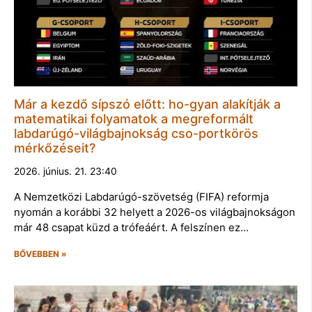
Már a kezdő sípszó előtt: ho-gyan alakítják a
matematikai folyamatok a megreformált
labdarúgó-világbajnokság cso-portkörös
mérkőzéseit?
2026. június. 21. 23:40
A Nemzetközi Labdarúgó-szövetség (FIFA) reformja
nyomán a korábbi 32 helyett a 2026-os világbajnokságon
már 48 csapat küzd a trófeáért. A felszínen ez…
BŐVEBBEN »