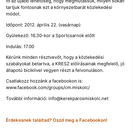
Itt az újabb lehetőség, hogy megmutassuk, milyen sokan
tartjuk fontosnak ezt a környezetbarát közlekedési
módot.
Időpont: 2012. április 22. (vasárnap)
Gyülekező: 16.30-kor a Sportcsarnok előtt
Indulás: 17.00
Kérünk minden résztvevőt, hogy a közlekedési
szabályokat betartva, a KRESZ előírásainak megfelelő, jó
állapotú biciklivel vegyen részt a felvonuláson.
Csatlakozz hozzánk a facebookon is:
www.facebook.com/groups/cm.miskolc/
További információ: info@kerekparosmiskolc.net
Érdekesnek találtad? Oszd meg a Facebookon!