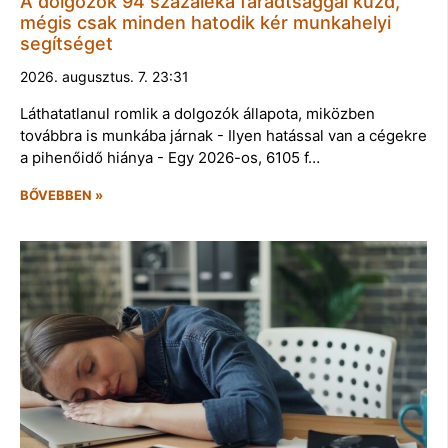
A dolgozók 94 százaléka fáradtsággal küzd,
mégis csak minden hatodik kér munkahelyi
segítséget
2026. augusztus. 7. 23:31
Láthatatlanul romlik a dolgozók állapota, miközben
továbbra is munkába járnak - Ilyen hatással van a cégekre
a pihenőidő hiánya - Egy 2026-os, 6105 f…
BŐVEBBEN »