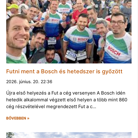
Futni ment a Bosch és hetedszer is győzött
2026. június. 20. 22:36
Újra első helyezés a Fut a cég versenyen A Bosch idén
hetedik alkalommal végzett első helyen a több mint 860
cég részvételével megrendezett Fut a c…
BŐVEBBEN »