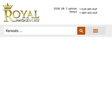
2026. 08. 7. péntek
1 EUR 365 HUF
Ibolya
1 GBP 425 HUF