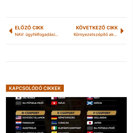
ELŐZŐ CIKK
KÖVETKEZŐ CIKK
NAV: ügyfélfogadási rend változás a munkaszüneti napokon!
Környezetszépítő akció az újkazinci városrészen
KAPCSOLÓDÓ CIKKEK