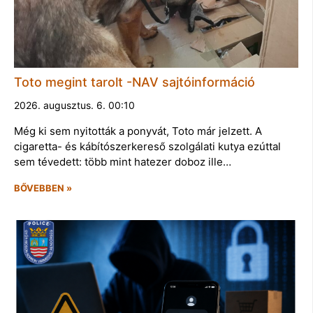
Toto megint tarolt -NAV sajtóinformáció
2026. augusztus. 6. 00:10
Még ki sem nyitották a ponyvát, Toto már jelzett. A
cigaretta- és kábítószerkereső szolgálati kutya ezúttal
sem tévedett: több mint hatezer doboz ille…
BŐVEBBEN »