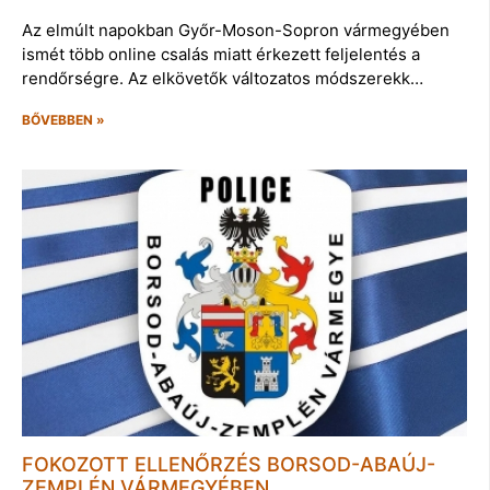
Az elmúlt napokban Győr-Moson-Sopron vármegyében
ismét több online csalás miatt érkezett feljelentés a
rendőrségre. Az elkövetők változatos módszerekk…
BŐVEBBEN »
FOKOZOTT ELLENŐRZÉS BORSOD-ABAÚJ-
ZEMPLÉN VÁRMEGYÉBEN