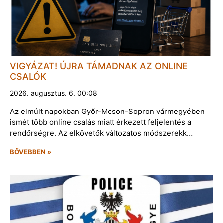
VIGYÁZAT! ÚJRA TÁMADNAK AZ ONLINE
CSALÓK
2026. augusztus. 6. 00:08
Az elmúlt napokban Győr-Moson-Sopron vármegyében
ismét több online csalás miatt érkezett feljelentés a
rendőrségre. Az elkövetők változatos módszerekk…
BŐVEBBEN »