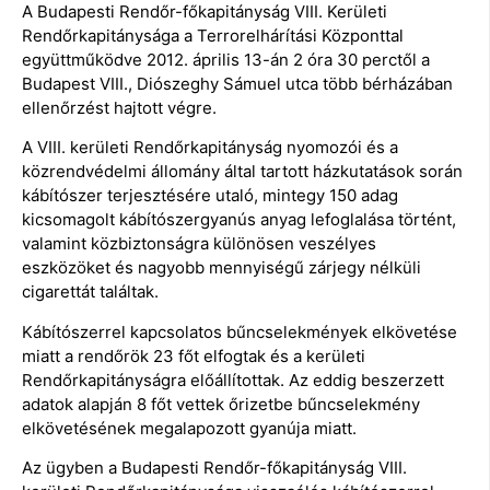
A Budapesti Rendőr-főkapitányság VIII. Kerületi
Rendőrkapitánysága a Terrorelhárítási Központtal
együttműködve 2012. április 13-án 2 óra 30 perctől a
Budapest VIII., Diószeghy Sámuel utca több bérházában
ellenőrzést hajtott végre.
A VIII. kerületi Rendőrkapitányság nyomozói és a
közrendvédelmi állomány által tartott házkutatások során
kábítószer terjesztésére utaló, mintegy 150 adag
kicsomagolt kábítószergyanús anyag lefoglalása történt,
valamint közbiztonságra különösen veszélyes
eszközöket és nagyobb mennyiségű zárjegy nélküli
cigarettát találtak.
Kábítószerrel kapcsolatos bűncselekmények elkövetése
miatt a rendőrök 23 főt elfogtak és a kerületi
Rendőrkapitányságra előállítottak. Az eddig beszerzett
adatok alapján 8 főt vettek őrizetbe bűncselekmény
elkövetésének megalapozott gyanúja miatt.
Az ügyben a Budapesti Rendőr-főkapitányság VIII.