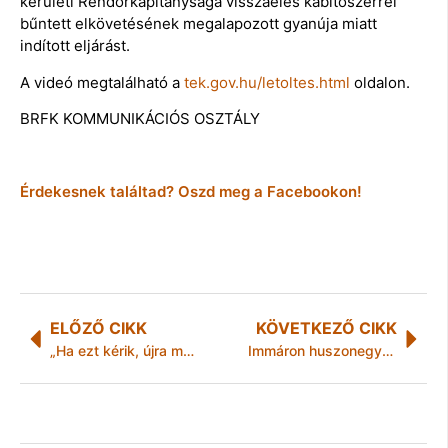
kerületi Rendőrkapitánysága visszaélés kábítószerrel
bűntett elkövetésének megalapozott gyanúja miatt
indított eljárást.
A videó megtalálható a
tek.gov.hu/letoltes.html
oldalon.
BRFK KOMMUNIKÁCIÓS OSZTÁLY
Érdekesnek találtad? Oszd meg a Facebookon!
ELŐZŐ CIKK
KÖVETKEZŐ CIKK
„Ha ezt kérik, újra módosítunk!”
Immáron huszonegyedik szezonjukat kezdhetik meg idén a tiszaújvárosi triatlonosok.