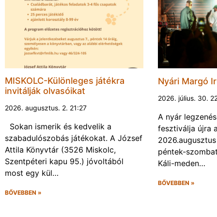
MISKOLC-Különleges játékra
Nyári Margó Ir
invitálják olvasóikat
2026. július. 30. 2
2026. augusztus. 2. 21:27
A nyár legzenés
Sokan ismerik és kedvelik a
fesztiválja újr
szabadulószobás játékokat. A József
2026.augusztus 
Attila Könyvtár (3526 Miskolc,
péntek-szombat 
Szentpéteri kapu 95.) jóvoltából
Káli-meden…
most egy kül…
BŐVEBBEN »
BŐVEBBEN »