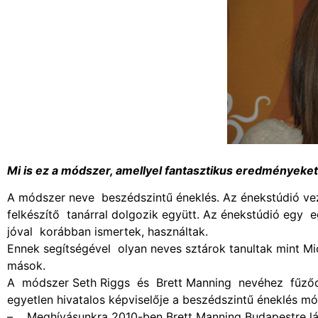
Mi is ez a módszer, amellyel fantasztikus eredményeket
A módszer neve beszédszintű éneklés. Az énekstúdió veze
felkészítő tanárral dolgozik együtt. Az énekstúdió egy 
jóval korábban ismertek, használtak.
Ennek segítségével olyan neves sztárok tanultak mint Mi
mások.
A módszer Seth Riggs és Brett Manning nevéhez fűződi
egyetlen hivatalos képviselője a beszédszintű éneklés m
– Meghívásunkra 2010-ben Brett Manning Budapestre lá