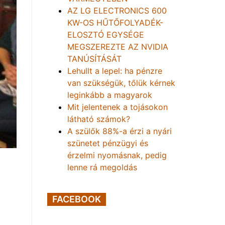
AZ LG ELECTRONICS 600
KW-OS HŰTŐFOLYADÉK-
ELOSZTÓ EGYSÉGE
MEGSZEREZTE AZ NVIDIA
TANÚSÍTÁSÁT
Lehullt a lepel: ha pénzre
van szükségük, tőlük kérnek
leginkább a magyarok
Mit jelentenek a tojásokon
látható számok?
A szülők 88%-a érzi a nyári
szünetet pénzügyi és
érzelmi nyomásnak, pedig
lenne rá megoldás
FACEBOOK