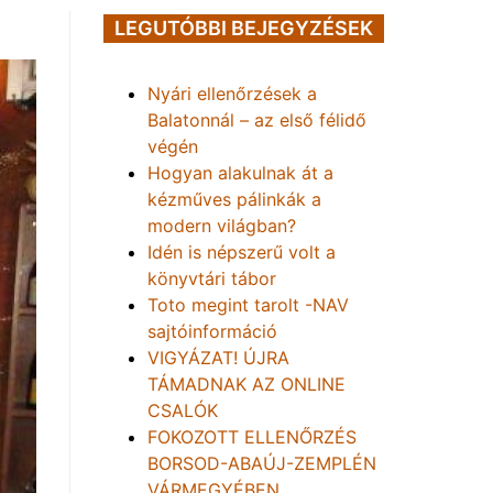
LEGUTÓBBI BEJEGYZÉSEK
Nyári ellenőrzések a
Balatonnál – az első félidő
végén
Hogyan alakulnak át a
kézműves pálinkák a
modern világban?
Idén is népszerű volt a
könyvtári tábor
Toto megint tarolt -NAV
sajtóinformáció
VIGYÁZAT! ÚJRA
TÁMADNAK AZ ONLINE
CSALÓK
FOKOZOTT ELLENŐRZÉS
BORSOD-ABAÚJ-ZEMPLÉN
VÁRMEGYÉBEN