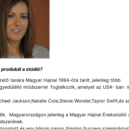
 produkál a stúdió?
tő tanára Magyar Hajnal 1994-óta tanít, jelenleg több
egyedülálló módszerrel foglalkozik, amelyet az USA- ban 
chael Jackson,Natalie Cole,Stevie Wonder,Taylor Swift,és 
k. Magyarországon jelenleg a Magyar Hajnal Énekstúdió 
ódszerének.
togatott és egy három napos Singing Success szemináriu