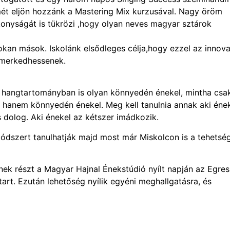
mét eljön hozzánk a Mastering Mix kurzusával. Nagy öröm
onyságát is tükrözi ,hogy olyan neves magyar sztárok
kan mások. Iskolánk elsődleges célja,hogy ezzel az innova
smerkedhessenek.
 hangtartományban is olyan könnyedén énekel, mintha csa
 hanem könnyedén énekel. Meg kell tanulnia annak aki éne
s dolog. Aki énekel az kétszer imádkozik.
 módszert tanulhatják majd most már Miskolcon is a tehetsé
tnek részt a Magyar Hajnal Énekstúdió nyílt napján az Egre
rt. Ezután lehetőség nyílik egyéni meghallgatásra, és