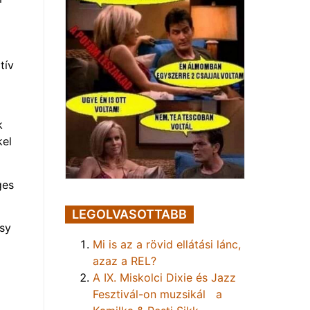
tív
k
kel
ges
LEGOLVASOTTABB
ssy
Mi is az a rövid ellátási lánc,
azaz a REL?
A IX. Miskolci Dixie és Jazz
Fesztivál-on muzsikál a