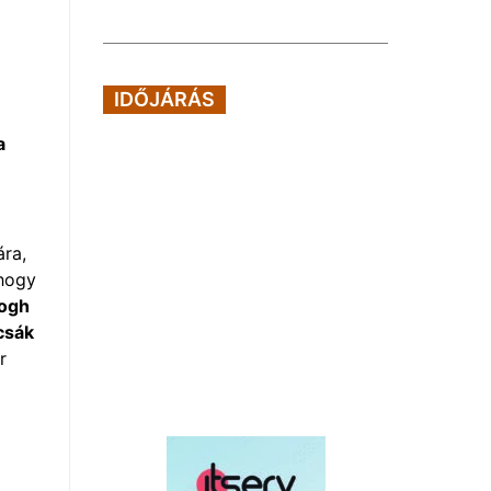
IDŐJÁRÁS
a
ára,
 hogy
ogh
csák
r