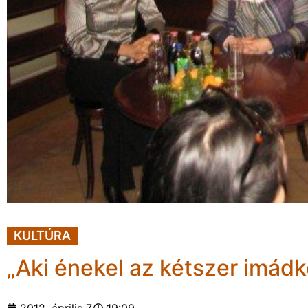
KULTÚRA
„Aki énekel az kétszer imád