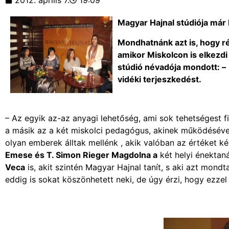
2012. április 7.
19:09
Magyar Hajnal stúdiója már 
Mondhatnánk azt is, hogy ré
amikor Miskolcon is elkezd
stúdió névadója mondott: – 
vidéki terjeszkedést.
– Az egyik az-az anyagi lehetőség, ami sok tehetségest 
a másik az a két miskolci pedagógus, akinek működésével
olyan emberek álltak mellénk , akik valóban az értéket k
Emese és T. Simon Rieger Magdolna a
két helyi énektanár
Veca
is, akit szintén Magyar Hajnal tanít, s aki azt mond
eddig is sokat köszönhetett neki, de úgy érzi, hogy ezze