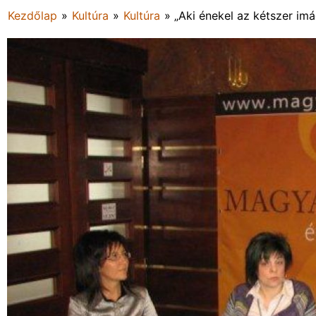
Kezdőlap
»
Kultúra
»
Kultúra
»
„Aki énekel az kétszer im