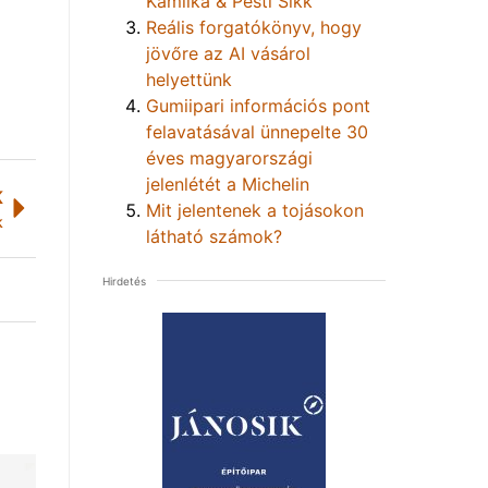
Kamilka & Pesti Sikk
Reális forgatókönyv, hogy
jövőre az AI vásárol
helyettünk
Gumiipari információs pont
felavatásával ünnepelte 30
éves magyarországi
jelenlétét a Michelin
K
Mit jelentenek a tojásokon
k
látható számok?
Hirdetés