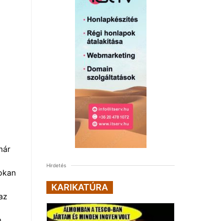
már
Hirdetés
sokan
KARIKATÚRA
az
m