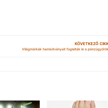
KÖVETKEZŐ CIK
Világmárkák hamisítványait foglalták le a pénzügyőrö