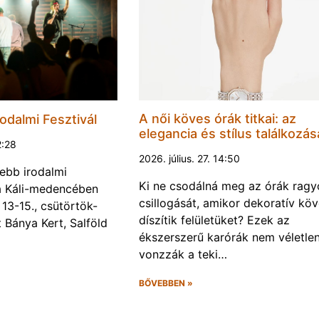
A női köves órák titkai: az
odalmi Fesztivál
elegancia és stílus találkozás
2:28
2026. július. 27. 14:50
ebb irodalmi
Ki ne csodálná meg az órák rag
a a Káli-medencében
csillogását, amikor dekoratív kö
13-15., csütörtök-
díszítik felületüket? Ezek az
Bánya Kert, Salföld
ékszerszerű karórák nem véletlen
vonzzák a teki…
BŐVEBBEN »