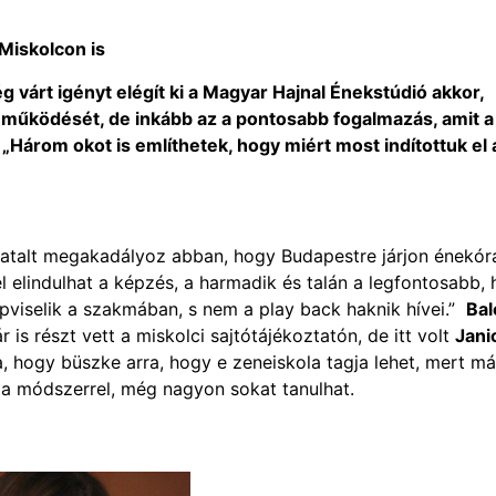
Miskolcon is
g várt igényt elégít ki a Magyar Hajnal Énekstúdió akkor,
i működését, de inkább az a pontosabb fogalmazás, amit a
„Három okot is említhetek, hogy miért most indítottuk el 
fiatalt megakadályoz abban, hogy Budapestre járjon énekór
 elindulhat a képzés, a harmadik és talán a legfontosabb,
épviselik a szakmában, s nem a play back haknik hívei.”
Bal
 is részt vett a miskolci sajtótájékoztatón, de itt volt
Jani
ta, hogy büszke arra, hogy e zeneiskola tagja lehet, mert má
l a módszerrel, még nagyon sokat tanulhat.