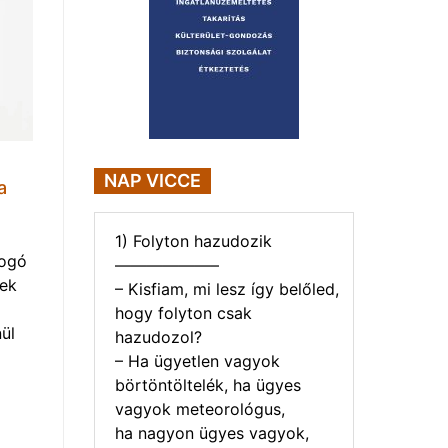
NAP VICCE
a
1) Folyton hazudozik
yogó
——————–
vek
– Kisfiam, mi lesz így belőled,
hogy folyton csak
ül
hazudozol?
– Ha ügyetlen vagyok
börtöntöltelék, ha ügyes
vagyok meteorológus,
ha nagyon ügyes vagyok,