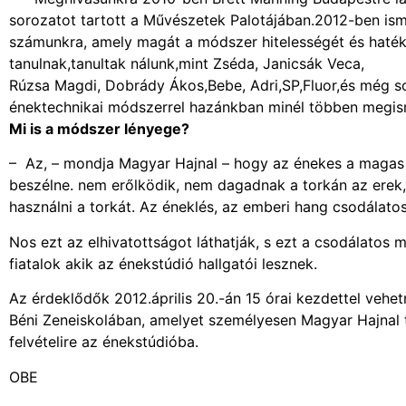
sorozatot tartott a Művészetek Palotájában.2012-ben is
számunkra, amely magát a módszer hitelességét és haték
tanulnak,tanultak nálunk,mint Zséda, Janicsák Veca,
Rúzsa Magdi, Dobrády Ákos,Bebe, Adri,SP,Fluor,és még so
énektechnikai módszerrel hazánkban minél többen megi
Mi is a módszer lényege?
– Az, – mondja Magyar Hajnal – hogy az énekes a magas
beszélne. nem erőlködik, nem dagadnak a torkán az erek,
használni a torkát. Az éneklés, az emberi hang csodálato
Nos ezt az elhivatottságot láthatják, s ezt a csodálatos
fiatalok akik az énekstúdió hallgatói lesznek.
Az érdeklődők 2012.április 20.-án 15 órai kezdettel vehe
Béni Zeneiskolában, amelyet személyesen Magyar Hajnal ta
felvételire az énekstúdióba.
OBE