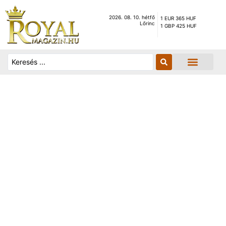
2026. 08. 10. hétfő
1 EUR 365 HUF
Lőrinc
1 GBP 425 HUF