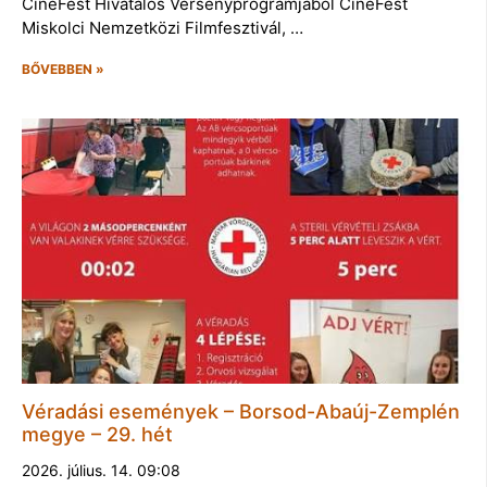
CineFest Hivatalos Versenyprogramjából CineFest
Miskolci Nemzetközi Filmfesztivál, …
BŐVEBBEN »
Véradási események – Borsod-Abaúj-Zemplén
megye – 29. hét
2026. július. 14. 09:08