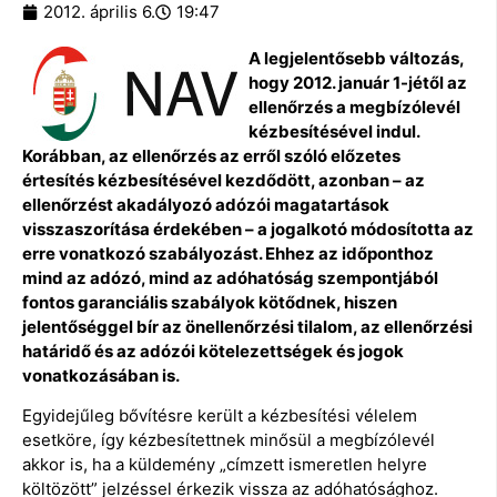
2012. április 6.
19:47
A legjelentősebb változás,
hogy 2012. január 1-jétől az
ellenőrzés a megbízólevél
kézbesítésével indul.
Korábban, az ellenőrzés az erről szóló előzetes
értesítés kézbesítésével kezdődött, azonban – az
ellenőrzést akadályozó adózói magatartások
visszaszorítása érdekében – a jogalkotó módosította az
erre vonatkozó szabályozást. Ehhez az időponthoz
mind az adózó, mind az adóhatóság szempontjából
fontos garanciális szabályok kötődnek, hiszen
jelentőséggel bír az önellenőrzési tilalom, az ellenőrzési
határidő és az adózói kötelezettségek és jogok
vonatkozásában is.
Egyidejűleg bővítésre került a kézbesítési vélelem
esetköre, így kézbesítettnek minősül a megbízólevél
akkor is, ha a küldemény „címzett ismeretlen helyre
költözött” jelzéssel érkezik vissza az adóhatósághoz.