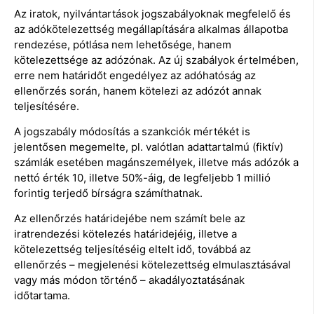
Az iratok, nyilvántartások jogszabályoknak megfelelő és
az adókötelezettség megállapítására alkalmas állapotba
rendezése, pótlása nem lehetősége, hanem
kötelezettsége az adózónak. Az új szabályok értelmében,
erre nem határidőt engedélyez az adóhatóság az
ellenőrzés során, hanem kötelezi az adózót annak
teljesítésére.
A jogszabály módosítás a szankciók mértékét is
jelentősen megemelte, pl. valótlan adattartalmú (fiktív)
számlák esetében magánszemélyek, illetve más adózók a
nettó érték 10, illetve 50%-áig, de legfeljebb 1 millió
forintig terjedő bírságra számíthatnak.
Az ellenőrzés határidejébe nem számít bele az
iratrendezési kötelezés határidejéig, illetve a
kötelezettség teljesítéséig eltelt idő, továbbá az
ellenőrzés – megjelenési kötelezettség elmulasztásával
vagy más módon történő – akadályoztatásának
időtartama.