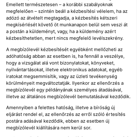
Emellett természetesen – a korábbi szabályoknak
megfelelően – szintén beáll a kézbesítési vélelem, ha az
adózó az átvételt megtagadja, a kézbesítés kétszeri
megkísérlését követő öt munkanapon belül sem veszi át
a postán a küldeményt, vagy, ha a küldemény azért
kézbesíthetetlen, mert nincs megfelelő levélszekrény.
A megbízólevél kézbesítését egyébként mellőzheti az
adóhatóság abban az esetben is, ha fennáll a veszélye,
hogy a vizsgálat alá vont bizonylatokat, könyveket,
nyilvántartásokat, illetve elektronikus adatokat, egyéb
iratokat megsemmisítik, vagy az üzleti tevékenység
körülményeit megváltoztatják. Ilyenkor az ellenőrzés a
megbízólevél egy példányának személyes átadásával,
illetve az általános megbízólevél bemutatásával kezdődik.
Amennyiben a felettes hatóság, illetve a bíróság új
eljárást rendel el, az ellenőrzés az erről szóló értesítés
postára adásával kezdődik, ebben az esetben új
megbízólevél kiállítására nem kerül sor.