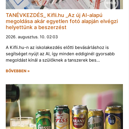
TANÉVKEZDÉS_ Kifli.hu _Az új AI-alapú
megoldása akár egyetlen fotó alapján elvégzi
helyettünk a beszerzést
2026. augusztus. 10. 02:03
A Kifli.hu-n az iskolakezdés előtti bevásárláshoz is
segítséget nyújt az AI, így minden eddiginél gyorsabb
megoldást kínál a szülőknek a tanszerek bes…
BŐVEBBEN »