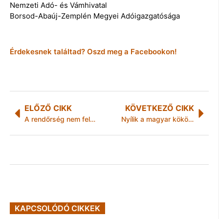
Nemzeti Adó- és Vámhivatal
Borsod-Abaúj-Zemplén Megyei Adóigazgatósága
Érdekesnek találtad? Oszd meg a Facebookon!
ELŐZŐ CIKK
KÖVETKEZŐ CIKK
A rendőrség nem felejt!
Nyílik a magyar kökörcsin
KAPCSOLÓDÓ CIKKEK