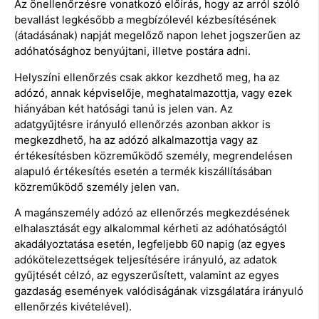
Az önellenőrzésre vonatkozó előírás, hogy az arról szóló
bevallást legkésőbb a megbízólevél kézbesítésének
(átadásának) napját megelőző napon lehet jogszerűen az
adóhatósághoz benyújtani, illetve postára adni.
Helyszíni ellenőrzés csak akkor kezdhető meg, ha az
adózó, annak képviselője, meghatalmazottja, vagy ezek
hiányában két hatósági tanú is jelen van. Az
adatgyűjtésre irányuló ellenőrzés azonban akkor is
megkezdhető, ha az adózó alkalmazottja vagy az
értékesítésben közreműködő személy, megrendelésen
alapuló értékesítés esetén a termék kiszállításában
közreműködő személy jelen van.
A magánszemély adózó az ellenőrzés megkezdésének
elhalasztását egy alkalommal kérheti az adóhatóságtól
akadályoztatása esetén, legfeljebb 60 napig (az egyes
adókötelezettségek teljesítésére irányuló, az adatok
gyűjtését célzó, az egyszerűsített, valamint az egyes
gazdaság események valódiságának vizsgálatára irányuló
ellenőrzés kivételével).