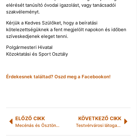
elérését tanúsító óvodai igazolást, vagy tanácsadói
szakvéleményt.
Kérjük a Kedves Szülőket, hogy a beíratási
kötelezettségüknek a fent megjelölt napokon és időben
szíveskedjenek eleget tenni.
Polgármesteri Hivatal
Közoktatási és Sport Osztály
Érdekesnek találtad? Oszd meg a Facebookon!
ELŐZŐ CIKK
KÖVETKEZŐ CIKK
Mecénás és Ösztöndíj Pályázat Miskolcon
Testvérvárosi látogatás Mezőkövesden