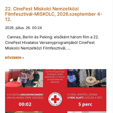
22. CineFest Miskolci Nemzetközi
Filmfesztivál-MISKOLC, 2026.szeptember 4-
12.
2026. július. 26. 00:24
Cannes, Berlin és Peking: elsőként három film a 22.
CineFest Hivatalos Versenyprogramjából CineFest
Miskolci Nemzetközi Filmfesztivál, …
BŐVEBBEN »