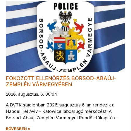
FOKOZOTT ELLENŐRZÉS BORSOD-ABAÚJ-
ZEMPLÉN VÁRMEGYÉBEN
2026. augusztus. 6. 00:04
A DVTK stadionban 2026. augusztus 6-án rendezik a
Hapoel Tel Aviv – Katowice labdarúgó mérkőzést. A
Borsod-Abaúj-Zemplén Vármegyei Rendőr-főkapitán…
BŐVEBBEN »