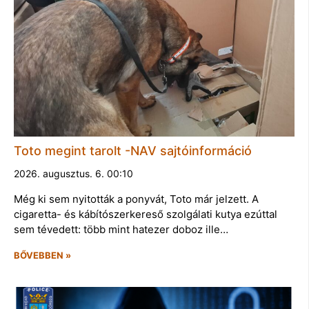
Toto megint tarolt -NAV sajtóinformáció
2026. augusztus. 6. 00:10
Még ki sem nyitották a ponyvát, Toto már jelzett. A
cigaretta- és kábítószerkereső szolgálati kutya ezúttal
sem tévedett: több mint hatezer doboz ille…
BŐVEBBEN »