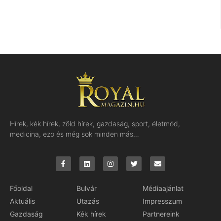
Hírek, kék hírek, zöld hírek, gazdaság, sport, életmód,
medicina, ezo és még sok minden más…
Főoldal
Bulvár
Médiaajánlat
Aktuális
Utazás
Impresszum
Gazdaság
Kék hírek
Partnereink