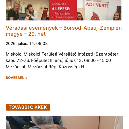
Véradási események – Borsod-Abaúj-Zemplén
megye – 29. hét
2026. július. 14. 09:08
Miskolc, Miskolci Területi Vérellátó Intézeti (Szentpéteri
kapu 72-76. Főépület II. em.) július 13. 08:00 - 15:00
Mezőcsát, Mezőcsát Régi Közösségi H…
BŐVEBBEN »
TOVÁBBI CIKKEK