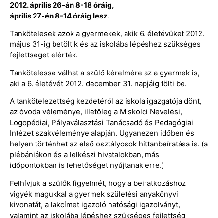
2012. április 26-án 8-18 óráig,
április 27-én 8-14 óráig lesz.
Tankötelesek azok a gyermekek, akik 6. életévüket 2012.
május 31-ig betöltik és az iskolába lépéshez szükséges
fejlettséget elérték.
Tankötelessé válhat a szülő kérelmére az a gyermek is,
aki a 6. életévét 2012. december 31. napjáig tölti be.
A tankötelezettség kezdetéről az iskola igazgatója dönt,
az óvoda véleménye, illetőleg a Miskolci Nevelési,
Logopédiai, Pályaválasztási Tanácsadó és Pedagógiai
Intézet szakvéleménye alapján. Ugyanezen időben és
helyen történhet az első osztályosok hittanbeíratása is. (a
plébániákon és a lelkészi hivatalokban, más
időpontokban is lehetőséget nyújtanak erre.)
Felhívjuk a szülők figyelmét, hogy a beiratkozáshoz
vigyék magukkal a gyermek születési anyakönyvi
kivonatát, a lakcímet igazoló hatósági igazolványt,
valamint az iskolába lépéshez szükséges fejlettség