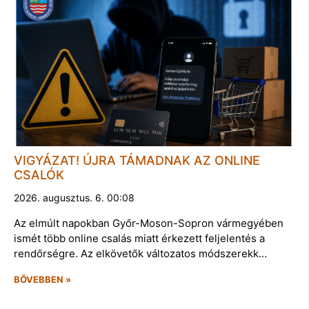
VIGYÁZAT! ÚJRA TÁMADNAK AZ ONLINE
CSALÓK
2026. augusztus. 6. 00:08
Az elmúlt napokban Győr-Moson-Sopron vármegyében
ismét több online csalás miatt érkezett feljelentés a
rendőrségre. Az elkövetők változatos módszerekk…
BŐVEBBEN »