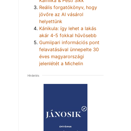
Kamilka & Pesti Sikk
Reális forgatókönyv, hogy
jövőre az AI vásárol
helyettünk
Kánikula: így lehet a lakás
akár 4-5 fokkal hűvösebb
Gumiipari információs pont
felavatásával ünnepelte 30
éves magyarországi
jelenlétét a Michelin
Hirdetés