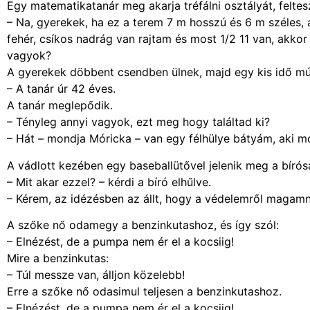
Egy matematikatanár meg akarja tréfálni osztályát, feltes
– Na, gyerekek, ha ez a terem 7 m hosszú és 6 m széles, a
fehér, csíkos nadrág van rajtam és most 1/2 11 van, akko
vagyok?
A gyerekek döbbent csendben ülnek, majd egy kis idő múl
– A tanár úr 42 éves.
A tanár meglepődik.
– Tényleg annyi vagyok, ezt meg hogy találtad ki?
– Hát – mondja Móricka – van egy félhülye bátyám, aki 
A vádlott kezében egy baseballütővel jelenik meg a bírós
– Mit akar ezzel? – kérdi a bíró elhűlve.
– Kérem, az idézésben az állt, hogy a védelemről maga
A szőke nő odamegy a benzinkutashoz, és így szól:
– Elnézést, de a pumpa nem ér el a kocsiig!
Mire a benzinkutas:
– Túl messze van, álljon közelebb!
Erre a szőke nő odasimul teljesen a benzinkutashoz.
– Elnézést, de a pumpa nem ér el a kocsiig!