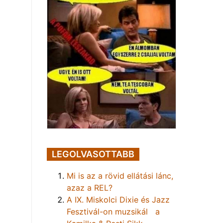
LEGOLVASOTTABB
Mi is az a rövid ellátási lánc,
azaz a REL?
A IX. Miskolci Dixie és Jazz
Fesztivál-on muzsikál a