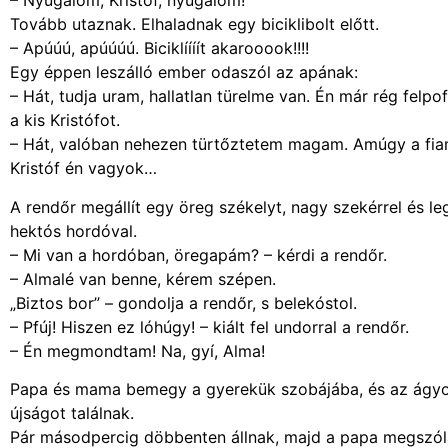
– Nyugalom, Kristóf, nyugalom!
Tovább utaznak. Elhaladnak egy biciklibolt előtt.
– Apúúú, apúúúú. Biciklíííít akarooook!!!!
Egy éppen leszálló ember odaszól az apának:
– Hát, tudja uram, hallatlan türelme van. Én már rég felp
a kis Kristófot.
– Hát, valóban nehezen türtőztetem magam. Amúgy a fia
Kristóf én vagyok…
A rendőr megállít egy öreg székelyt, nagy szekérrel és l
hektós hordóval.
– Mi van a hordóban, öregapám? – kérdi a rendőr.
– Almalé van benne, kérem szépen.
„Biztos bor” – gondolja a rendőr, s belekóstol.
– Pfúj! Hiszen ez lóhúgy! – kiált fel undorral a rendőr.
– Én megmondtam! Na, gyí, Alma!
Papa és mama bemegy a gyerekük szobájába, és az ágy
újságot találnak.
Pár másodpercig döbbenten állnak, majd a papa megszóla