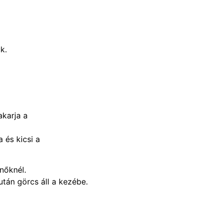
k.
akarja a
 és kicsi a
nőknél.
tán görcs áll a kezébe.