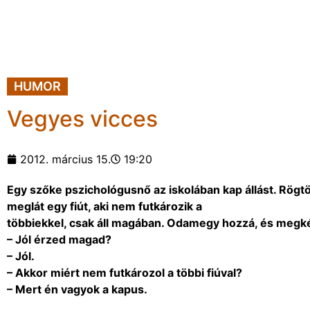
HUMOR
Vegyes vicces
2012. március 15.
19:20
Egy szőke pszichológusnő az iskolában kap állást. Rögt
meglát egy fiút, aki nem futkározik a
többiekkel, csak áll magában. Odamegy hozzá, és megk
– Jól érzed magad?
– Jól.
– Akkor miért nem futkározol a többi fiúval?
– Mert én vagyok a kapus.