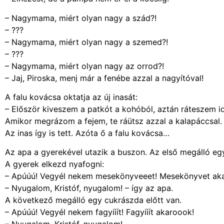
– Nagymama, miért olyan nagy a szád?!
– ???
– Nagymama, miért olyan nagy a szemed?!
– ???
– Nagymama, miért olyan nagy az orrod?!
– Jaj, Piroska, menj már a fenébe azzal a nagyítóval!
A falu kovácsa oktatja az új inasát:
– Először kiveszem a patkót a kohóból, aztán ráteszem ide
Amikor megrázom a fejem, te ráütsz azzal a kalapáccsal.
Az inas így is tett. Azóta ő a falu kovácsa…
Az apa a gyerekével utazik a buszon. Az első megálló egy
A gyerek elkezd nyafogni:
– Apúúú! Vegyél nekem mesekönyveeet! Mesekönyvet ak
– Nyugalom, Kristóf, nyugalom! – így az apa.
A következő megálló egy cukrászda előtt van.
– Apúúú! Vegyél nekem fagyííít! Fagyííít akaroook!