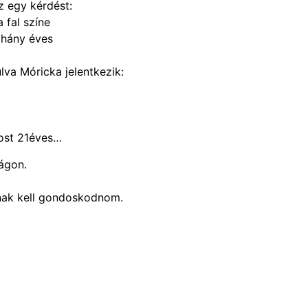
z egy kérdést:
 fal színe
r hány éves
va Móricka jelentkezik:
most 21éves…
ágon.
mnak kell gondoskodnom.