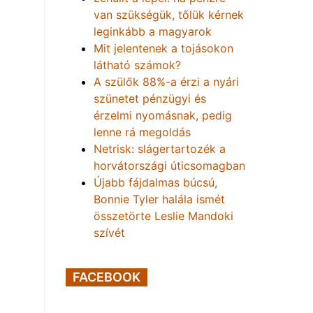
van szükségük, tőlük kérnek
leginkább a magyarok
Mit jelentenek a tojásokon
látható számok?
A szülők 88%-a érzi a nyári
szünetet pénzügyi és
érzelmi nyomásnak, pedig
lenne rá megoldás
Netrisk: slágertartozék a
horvátországi úticsomagban
Újabb fájdalmas búcsú,
Bonnie Tyler halála ismét
összetörte Leslie Mandoki
szívét
FACEBOOK