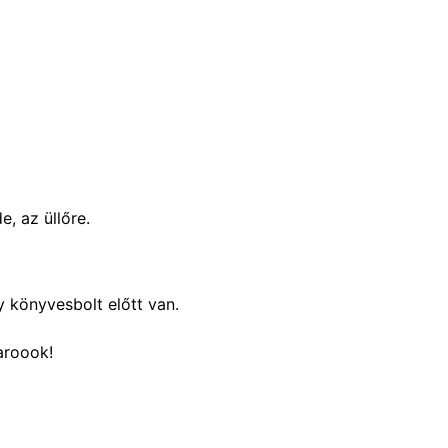
, az üllőre.
 könyvesbolt előtt van.
aroook!