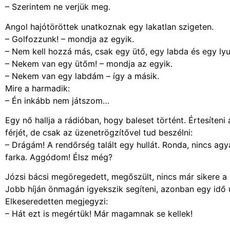
– Szerintem ne verjük meg.
Angol hajótöröttek unatkoznak egy lakatlan szigeten.
– Golfozzunk! – mondja az egyik.
– Nem kell hozzá más, csak egy ütő, egy labda és egy lyu
– Nekem van egy ütőm! – mondja az egyik.
– Nekem van egy labdám – így a másik.
Mire a harmadik:
– Én inkább nem játszom…
Egy nő hallja a rádióban, hogy baleset történt. Értesíteni 
férjét, de csak az üzenetrögzítővel tud beszélni:
– Drágám! A rendőrség talált egy hullát. Ronda, nincs agya
farka. Aggódom! Élsz még?
Józsi bácsi megöregedett, megőszült, nincs már sikere a 
Jobb híján önmagán igyekszik segíteni, azonban egy idő u
Elkeseredetten megjegyzi:
– Hát ezt is megértük! Már magamnak se kellek!