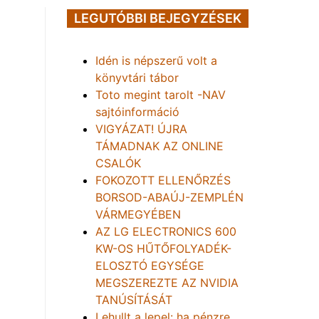
LEGUTÓBBI BEJEGYZÉSEK
Idén is népszerű volt a
könyvtári tábor
Toto megint tarolt -NAV
sajtóinformáció
VIGYÁZAT! ÚJRA
TÁMADNAK AZ ONLINE
CSALÓK
FOKOZOTT ELLENŐRZÉS
BORSOD-ABAÚJ-ZEMPLÉN
VÁRMEGYÉBEN
AZ LG ELECTRONICS 600
KW-OS HŰTŐFOLYADÉK-
ELOSZTÓ EGYSÉGE
MEGSZEREZTE AZ NVIDIA
TANÚSÍTÁSÁT
Lehullt a lepel: ha pénzre