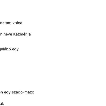
ofoztam volna
m neve Kázmér, a
egalább egy
on egy szado-mazo
l: