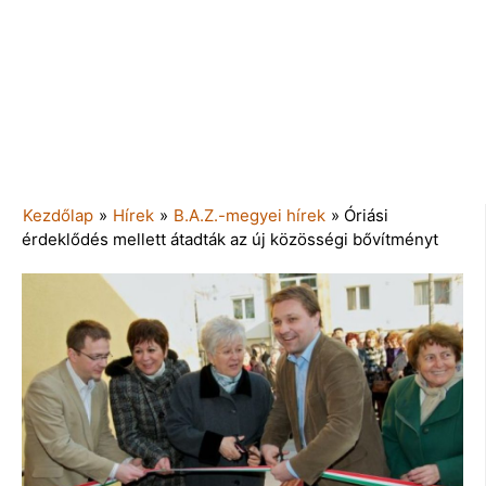
Kezdőlap
»
Hírek
»
B.A.Z.-megyei hírek
»
Óriási
érdeklődés mellett átadták az új közösségi bővítményt