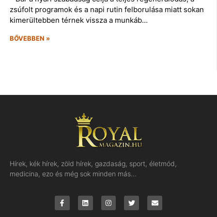
zsúfolt programok és a napi rutin felborulása miatt sokan
kimerültebben térnek vissza a munkáb…
BŐVEBBEN »
Hírek, kék hírek, zöld hírek, gazdaság, sport, életmód,
medicina, ezo és még sok minden más…