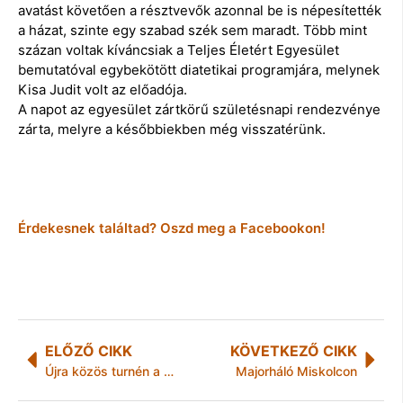
avatást követően a résztvevők azonnal be is népesítették
a házat, szinte egy szabad szék sem maradt. Több mint
százan voltak kíváncsiak a Teljes Életért Egyesület
bemutatóval egybekötött diatetikai programjára, melynek
Kisa Judit volt az előadója.
A napot az egyesület zártkörű születésnapi rendezvénye
zárta, melyre a későbbiekben még visszatérünk.
Érdekesnek találtad? Oszd meg a Facebookon!
ELŐZŐ CIKK
KÖVETKEZŐ CIKK
Újra közös turnén a Road és a Depresszió!
Majorháló Miskolcon