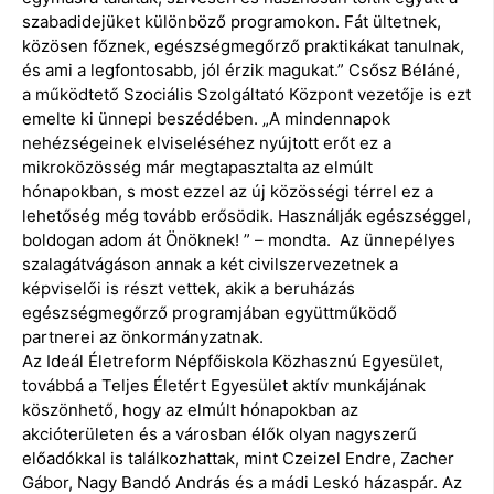
szabadidejüket különböző programokon. Fát ültetnek,
közösen főznek, egészségmegőrző praktikákat tanulnak,
és ami a legfontosabb, jól érzik magukat.” Csősz Béláné,
a működtető Szociális Szolgáltató Központ vezetője is ezt
emelte ki ünnepi beszédében. „A mindennapok
nehézségeinek elviseléséhez nyújtott erőt ez a
mikroközösség már megtapasztalta az elmúlt
hónapokban, s most ezzel az új közösségi térrel ez a
lehetőség még tovább erősödik. Használják egészséggel,
boldogan adom át Önöknek! ” – mondta. Az ünnepélyes
szalagátvágáson annak a két civilszervezetnek a
képviselői is részt vettek, akik a beruházás
egészségmegőrző programjában együttműködő
partnerei az önkormányzatnak.
Az Ideál Életreform Népfőiskola Közhasznú Egyesület,
továbbá a Teljes Életért Egyesület aktív munkájának
köszönhető, hogy az elmúlt hónapokban az
akcióterületen és a városban élők olyan nagyszerű
előadókkal is találkozhattak, mint Czeizel Endre, Zacher
Gábor, Nagy Bandó András és a mádi Leskó házaspár. Az