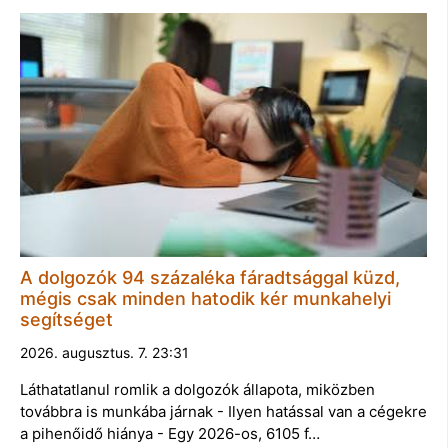
A dolgozók 94 százaléka fáradtsággal küzd,
mégis csak minden hatodik kér munkahelyi
segítséget
2026. augusztus. 7. 23:31
Láthatatlanul romlik a dolgozók állapota, miközben
továbbra is munkába járnak - Ilyen hatással van a cégekre
a pihenőidő hiánya - Egy 2026-os, 6105 f…