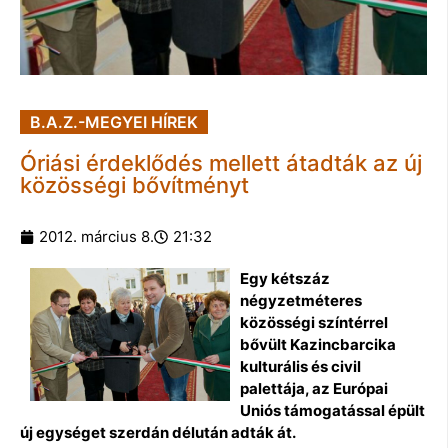
B.A.Z.-MEGYEI HÍREK
Óriási érdeklődés mellett átadták az új
közösségi bővítményt
2012. március 8.
21:32
Egy kétszáz
négyzetméteres
közösségi színtérrel
bővült Kazincbarcika
kulturális és civil
palettája, az Európai
Uniós támogatással épült
új egységet szerdán délután adták át.