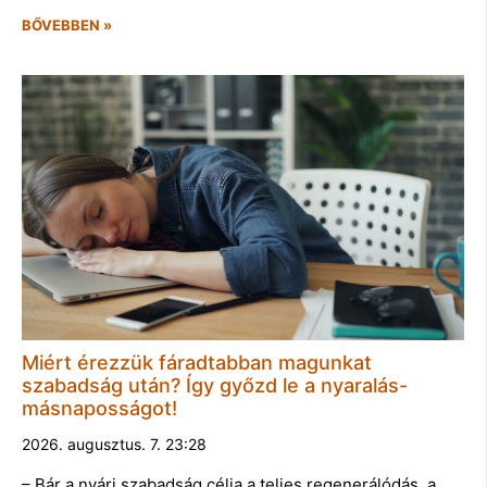
BŐVEBBEN »
Miért érezzük fáradtabban magunkat
szabadság után? Így győzd le a nyaralás-
másnaposságot!
2026. augusztus. 7. 23:28
– Bár a nyári szabadság célja a teljes regenerálódás, a