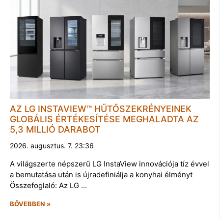
AZ LG INSTAVIEW™ HŰTŐSZEKRÉNYEINEK
GLOBÁLIS ÉRTÉKESÍTÉSE MEGHALADTA AZ
5,3 MILLIÓ DARABOT
2026. augusztus. 7. 23:36
A világszerte népszerű LG InstaView innovációja tíz évvel
a bemutatása után is újradefiniálja a konyhai élményt
Összefoglaló: Az LG …
BŐVEBBEN »