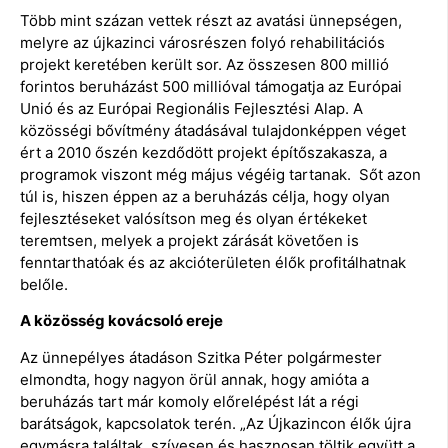
Több mint százan vettek részt az avatási ünnepségen,
melyre az újkazinci városrészen folyó rehabilitációs
projekt keretében került sor. Az összesen 800 millió
forintos beruházást 500 millióval támogatja az Európai
Unió és az Európai Regionális Fejlesztési Alap. A
közösségi bővítmény átadásával tulajdonképpen véget
ért a 2010 őszén kezdődött projekt építőszakasza, a
programok viszont még május végéig tartanak. Sőt azon
túl is, hiszen éppen az a beruházás célja, hogy olyan
fejlesztéseket valósítson meg és olyan értékeket
teremtsen, melyek a projekt zárását követően is
fenntarthatóak és az akcióterületen élők profitálhatnak
belőle.
A közösség kovácsoló ereje
Az ünnepélyes átadáson Szitka Péter polgármester
elmondta, hogy nagyon örül annak, hogy amióta a
beruházás tart már komoly előrelépést lát a régi
barátságok, kapcsolatok terén. „Az Újkazincon élők újra
egymásra találtak, szívesen és hasznosan töltik együtt a