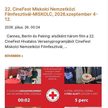
22. CineFest Miskolci Nemzetközi
Filmfesztivál-MISKOLC, 2026.szeptember 4-
12.
2026. július. 26. 00:24
Cannes, Berlin és Peking: elsőként három film a 22.
CineFest Hivatalos Versenyprogramjából CineFest
Miskolci Nemzetközi Filmfesztivál, …
BŐVEBBEN »