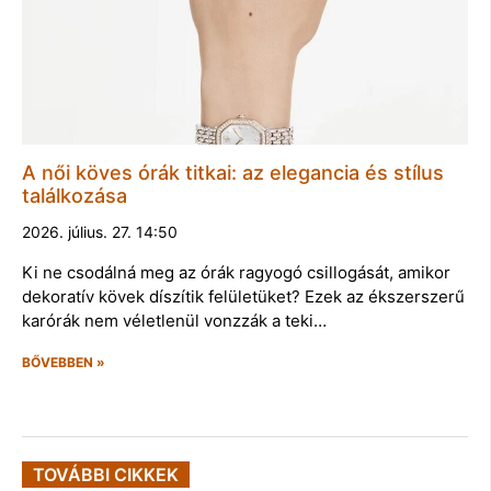
A női köves órák titkai: az elegancia és stílus
találkozása
2026. július. 27. 14:50
Ki ne csodálná meg az órák ragyogó csillogását, amikor
dekoratív kövek díszítik felületüket? Ezek az ékszerszerű
karórák nem véletlenül vonzzák a teki…
BŐVEBBEN »
TOVÁBBI CIKKEK