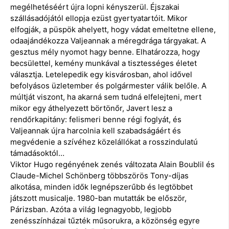
megélhetéséért újra lopni kényszerül. Éjszakai
szállásadójától ellopja ezüst gyertyatartóit. Mikor
elfogják, a püspök ahelyett, hogy vádat emeltetne ellene,
odaajándékozza Valjeannak a méregdrága tárgyakat. A
gesztus mély nyomot hagy benne. Elhatározza, hogy
becsülettel, kemény munkával a tisztességes életet
választja. Letelepedik egy kisvárosban, ahol idővel
befolyásos üzletember és polgármester válik belőle. A
múltját viszont, ha akarná sem tudná elfelejteni, mert
mikor egy áthelyezett börtönőr, Javert lesz a
rendőrkapitány: felismeri benne régi foglyát, és
Valjeannak újra harcolnia kell szabadságáért és
megvédenie a szívéhez közelállókat a rosszindulatú
támadásoktól…
Viktor Hugo regényének zenés változata Alain Boublil és
Claude-Michel Schönberg többszörös Tony-díjas
alkotása, minden idők legnépszerűbb és legtöbbet
játszott musicalje. 1980-ban mutatták be először,
Párizsban. Azóta a világ legnagyobb, legjobb
zenésszínházai tűzték műsorukra, a közönség egyre