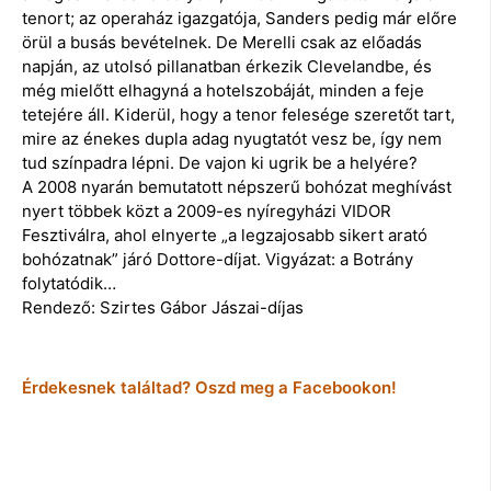
tenort; az operaház igazgatója, Sanders pedig már előre
örül a busás bevételnek. De Merelli csak az előadás
napján, az utolsó pillanatban érkezik Clevelandbe, és
még mielőtt elhagyná a hotelszobáját, minden a feje
tetejére áll. Kiderül, hogy a tenor felesége szeretőt tart,
mire az énekes dupla adag nyugtatót vesz be, így nem
tud színpadra lépni. De vajon ki ugrik be a helyére?
A 2008 nyarán bemutatott népszerű bohózat meghívást
nyert többek közt a 2009-es nyíregyházi VIDOR
Fesztiválra, ahol elnyerte „a legzajosabb sikert arató
bohózatnak” járó Dottore-díjat. Vigyázat: a Botrány
folytatódik…
Rendező: Szirtes Gábor Jászai-díjas
Érdekesnek találtad? Oszd meg a Facebookon!