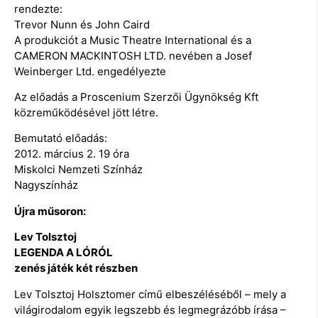
rendezte:
Trevor Nunn és John Caird
A produkciót a Music Theatre International és a
CAMERON MACKINTOSH LTD. nevében a Josef
Weinberger Ltd. engedélyezte
Az előadás a Proscenium Szerzői Ügynökség Kft
közreműködésével jött létre.
Bemutató előadás:
2012. március 2. 19 óra
Miskolci Nemzeti Színház
Nagyszínház
Újra műsoron:
Lev Tolsztoj
LEGENDA A LÓRÓL
zenés játék két részben
Lev Tolsztoj Holsztomer című elbeszéléséből – mely a
világirodalom egyik legszebb és legmegrázóbb írása –