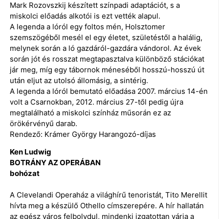
Mark Rozovszkij készített színpadi adaptációt, s a
miskolci előadás alkotói is ezt vették alapul.
A legenda a lóról egy foltos mén, Holsztomer
szemszögéből mesél el egy életet, születéstől a halálig,
melynek során a ló gazdáról-gazdára vándorol. Az évek
során jót és rosszat megtapasztalva különböző stációkat
jár meg, míg egy tábornok méneséből hosszú-hosszú út
után eljut az utolsó állomásig, a sintérig.
A legenda a lóról bemutató előadása 2007. március 14-én
volt a Csarnokban, 2012. március 27-től pedig újra
megtalálható a miskolci színház műsorán ez az
örökérvényű darab.
Rendező: Krámer György Harangozó-díjas
Ken Ludwig
BOTRÁNY AZ OPERÁBAN
bohózat
A Clevelandi Operaház a világhírű tenoristát, Tito Merellit
hívta meg a készülő Othello címszerepére. A hír hallatán
az egész város felbolydul, mindenki izgatottan várja a