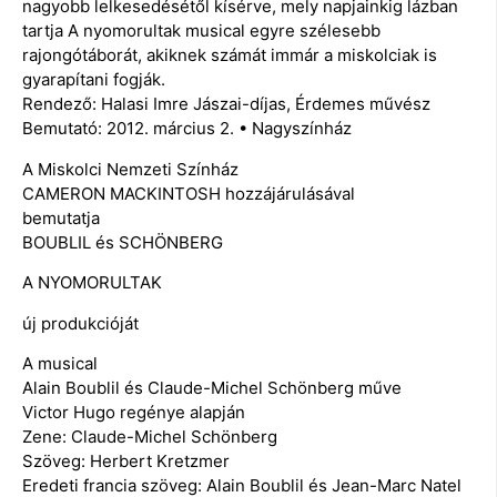
nagyobb lelkesedésétől kísérve, mely napjainkig lázban
tartja A nyomorultak musical egyre szélesebb
rajongótáborát, akiknek számát immár a miskolciak is
gyarapítani fogják.
Rendező: Halasi Imre Jászai-díjas, Érdemes művész
Bemutató: 2012. március 2. • Nagyszínház
A Miskolci Nemzeti Színház
CAMERON MACKINTOSH hozzájárulásával
bemutatja
BOUBLIL és SCHÖNBERG
A NYOMORULTAK
új produkcióját
A musical
Alain Boublil és Claude-Michel Schönberg műve
Victor Hugo regénye alapján
Zene: Claude-Michel Schönberg
Szöveg: Herbert Kretzmer
Eredeti francia szöveg: Alain Boublil és Jean-Marc Natel