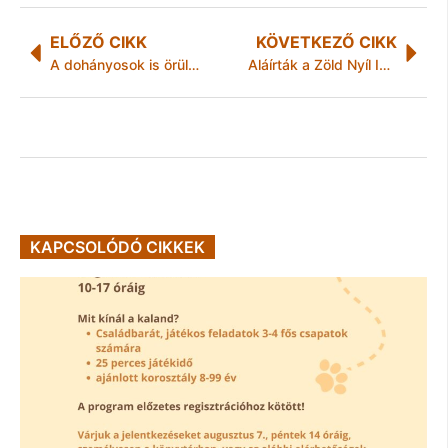
ELŐZŐ CIKK
KÖVETKEZŐ CIKK
A dohányosok is örülnek a törvényi szigorításnak?
Aláírták a Zöld Nyíl IV. járműtenderét lezáró szerződést
KAPCSOLÓDÓ CIKKEK