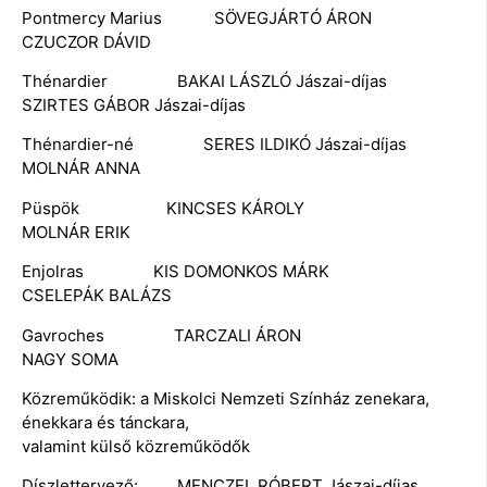
Pontmercy Marius SÖVEGJÁRTÓ ÁRON
CZUCZOR DÁVID
Thénardier BAKAI LÁSZLÓ Jászai-díjas
SZIRTES GÁBOR Jászai-díjas
Thénardier-né SERES ILDIKÓ Jászai-díjas
MOLNÁR ANNA
Püspök KINCSES KÁROLY
MOLNÁR ERIK
Enjolras KIS DOMONKOS MÁRK
CSELEPÁK BALÁZS
Gavroches TARCZALI ÁRON
NAGY SOMA
Közreműködik: a Miskolci Nemzeti Színház zenekara,
énekkara és tánckara,
valamint külső közreműködők
Díszlettervező: MENCZEL RÓBERT Jászai-díjas