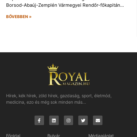
Borsod-Abaúj-Zemplén Vármegyei Rendőr-főkapitán…
BŐVEBBEN »
Hírek, kék hírek, zöld hírek, gazdaság, sport, életmód,
medicina, ezo és még sok minden más…
Főoldal
Bulvár
Médiaajánlat