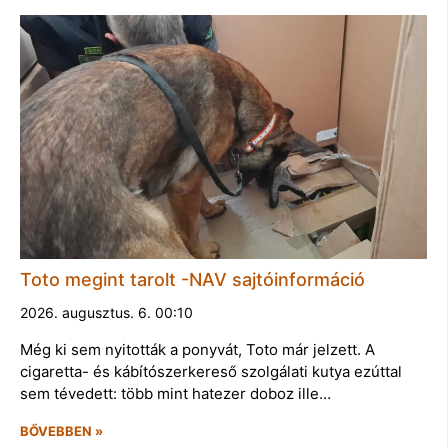
Toto megint tarolt -NAV sajtóinformáció
2026. augusztus. 6. 00:10
Még ki sem nyitották a ponyvát, Toto már jelzett. A
cigaretta- és kábítószerkereső szolgálati kutya ezúttal
sem tévedett: több mint hatezer doboz ille…
BŐVEBBEN »