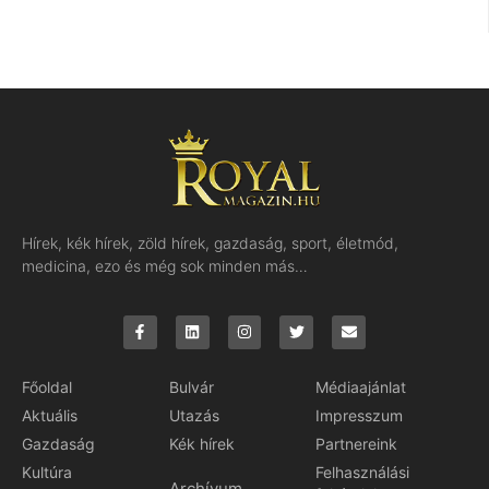
Hírek, kék hírek, zöld hírek, gazdaság, sport, életmód,
medicina, ezo és még sok minden más…
Főoldal
Bulvár
Médiaajánlat
Aktuális
Utazás
Impresszum
Gazdaság
Kék hírek
Partnereink
Kultúra
Felhasználási
Archívum