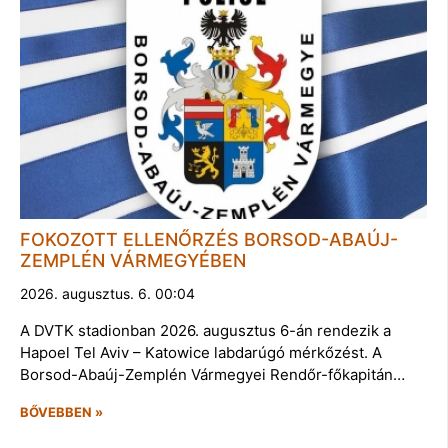
FOKOZOTT ELLENŐRZÉS BORSOD-ABAÚJ-
ZEMPLÉN VÁRMEGYÉBEN
2026. augusztus. 6. 00:04
A DVTK stadionban 2026. augusztus 6-án rendezik a
Hapoel Tel Aviv – Katowice labdarúgó mérkőzést. A
Borsod-Abaúj-Zemplén Vármegyei Rendőr-főkapitán…
BŐVEBBEN »