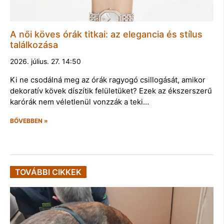
A női köves órák titkai: az elegancia és stílus
találkozása
2026. július. 27. 14:50
Ki ne csodálná meg az órák ragyogó csillogását, amikor
dekoratív kövek díszítik felületüket? Ezek az ékszerszerű
karórák nem véletlenül vonzzák a teki…
BŐVEBBEN »
TOVÁBBI CIKKEK