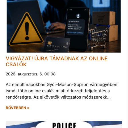
VIGYÁZAT! ÚJRA TÁMADNAK AZ ONLINE
CSALÓK
2026. augusztus. 6. 00:08
Az elmúlt napokban Győr-Moson-Sopron vármegyében
ismét több online csalás miatt érkezett feljelentés a
rendőrségre. Az elkövetők változatos módszerekk…
BŐVEBBEN »