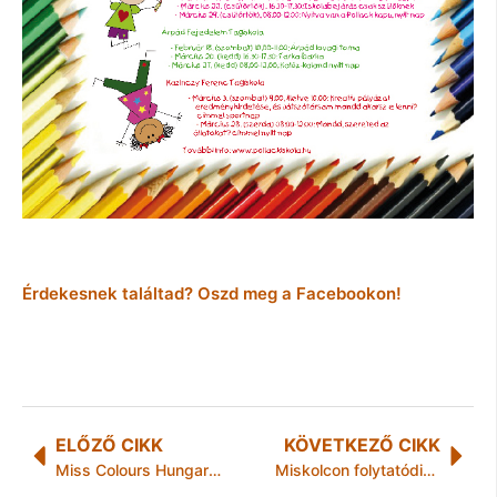
Érdekesnek találtad? Oszd meg a Facebookon!
ELŐZŐ CIKK
KÖVETKEZŐ CIKK
Miss Colours Hungary 2012
Miskolcon folytatódik a tűzifa szétosztása