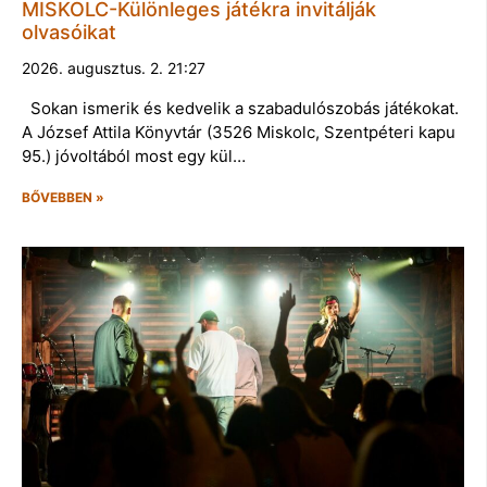
MISKOLC-Különleges játékra invitálják
olvasóikat
2026. augusztus. 2. 21:27
Sokan ismerik és kedvelik a szabadulószobás játékokat.
A József Attila Könyvtár (3526 Miskolc, Szentpéteri kapu
95.) jóvoltából most egy kül…
BŐVEBBEN »