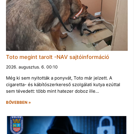
Toto megint tarolt -NAV sajtóinformáció
2026. augusztus. 6. 00:10
Még ki sem nyitották a ponyvát, Toto már jelzett. A
cigaretta- és kábítószerkereső szolgálati kutya ezúttal
sem tévedett: több mint hatezer doboz ille…
BŐVEBBEN »