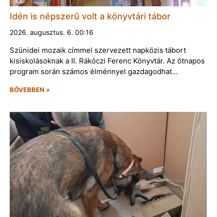
Idén is népszerű volt a könyvtári tábor
2026. augusztus. 6. 00:16
Szünidei mozaik címmel szervezett napközis tábort
kisiskolásoknak a II. Rákóczi Ferenc Könyvtár. Az ötnapos
program során számos élménnyel gazdagodhat…
BŐVEBBEN »