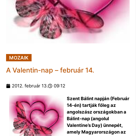
MOZAIK
A Valentin-nap – február 14.
2012. február 13.
09:12
Szent Bálint napján (Február
14-én) tartják főleg az
angolszász országokban a
Bálint-nap (angolul
Valentine’s Day) ünnepét,
amely Magyarországon az