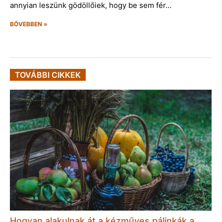
annyian leszünk gödöllőiek, hogy be sem fér…
BŐVEBBEN »
TOVÁBBI CIKKEK
Hogyan alakulnak át a kézműves pálinkák a