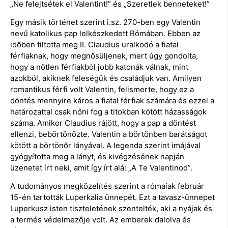
„Ne felejtsétek el Valentint!” és „Szeretlek benneteket!”
Egy másik történet szerint i.sz. 270-ben egy Valentin
nevű katolikus pap lelkészkedett Rómában. Ebben az
időben tiltotta meg II. Claudius uralkodó a fiatal
férfiaknak, hogy megnősüljenek, mert úgy gondolta,
hogy a nőtlen férfiakból jobb katonák válnak, mint
azokból, akiknek feleségük és családjuk van. Amilyen
romantikus férfi volt Valentin, felismerte, hogy ez a
döntés mennyire káros a fiatal férfiak számára és ezzel a
határozattal csak nőni fog a titokban kötött házasságok
száma. Amikor Claudius rájött, hogy a pap a döntést
ellenzi, bebörtönözte. Valentin a börtönben barátságot
kötött a börtönőr lányával. A legenda szerint imájával
gyógyította meg a lányt, és kivégzésének napján
üzenetet írt neki, amit így írt alá: „A Te Valentinod”.
A tudományos megközelítés szerint a rómaiak február
15-én tartották Luperkalia ünnepét. Ezt a tavasz-ünnepet
Luperkusz isten tiszteletének szentelték, aki a nyájak és
a termés védelmezője volt. Az emberek dalolva és