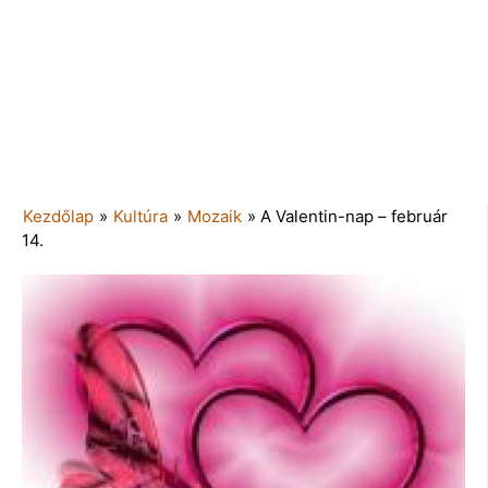
Kezdőlap
»
Kultúra
»
Mozaik
»
A Valentin-nap – február
14.