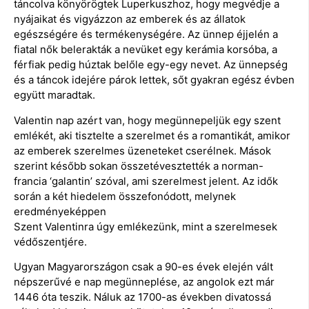
táncolva könyörögtek Luperkuszhoz, hogy megvédje a
nyájaikat és vigyázzon az emberek és az állatok
egészségére és termékenységére. Az ünnep éjjelén a
fiatal nők belerakták a nevüket egy kerámia korsóba, a
férfiak pedig húztak belőle egy-egy nevet. Az ünnepség
és a táncok idejére párok lettek, sőt gyakran egész évben
együtt maradtak.
Valentin nap azért van, hogy megünnepeljük egy szent
emlékét, aki tisztelte a szerelmet és a romantikát, amikor
az emberek szerelmes üzeneteket cserélnek. Mások
szerint később sokan összetévesztették a norman-
francia ‘galantin’ szóval, ami szerelmest jelent. Az idők
során a két hiedelem összefonódott, melynek
eredményeképpen
Szent Valentinra úgy emlékezünk, mint a szerelmesek
védőszentjére.
Ugyan Magyarországon csak a 90-es évek elején vált
népszerűvé e nap megünneplése, az angolok ezt már
1446 óta teszik. Náluk az 1700-as években divatossá