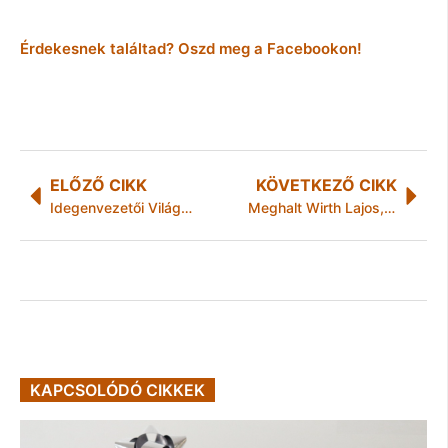
Érdekesnek találtad? Oszd meg a Facebookon!
ELŐZŐ CIKK
KÖVETKEZŐ CIKK
Idegenvezetői Világnap, 2012. február 24-26.
Meghalt Wirth Lajos, az Észak-Magyarország volt főszerkesztője
KAPCSOLÓDÓ CIKKEK