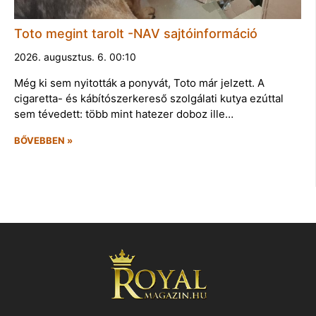
Toto megint tarolt -NAV sajtóinformáció
2026. augusztus. 6. 00:10
Még ki sem nyitották a ponyvát, Toto már jelzett. A
cigaretta- és kábítószerkereső szolgálati kutya ezúttal
sem tévedett: több mint hatezer doboz ille…
BŐVEBBEN »