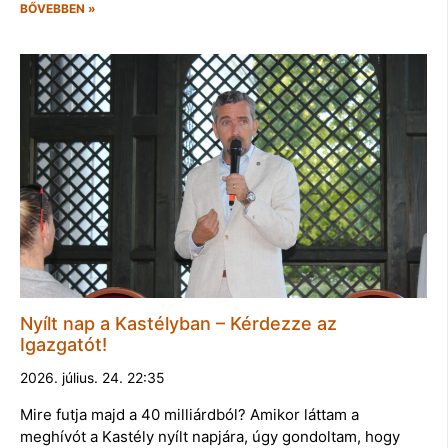
BŐVEBBEN »
Nyílt nap a Kastélyban – Kérdezze az
Igazgatót!
2026. július. 24. 22:35
Mire futja majd a 40 milliárdból? Amikor láttam a
meghívót a Kastély nyílt napjára, úgy gondoltam, hogy