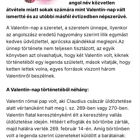
angol név közvetlen
átvétele miatt sokak számára mint Valentin-nap vált
ismertté és az utóbbi másfél évtizedben népszerűvé.
A Valentin-nap a szeretet, a szerelem ünnepe, ilyenkor
az angolszász eredetű hagyomány szerint illik egymást
kedves üdvözlettel, aprócska ajándékkal meglepni.Az
ünnep története nem teljesen tisztázott, az egyik
könyvben azt olvashatjuk, hogy két Valentin volt, kiknek
történetéből egy legenda született, mások vitatják, hogy
ketten lettek volna, egyes források viszont három
Valentinről beszélnek.
A Valentin-nap történetéből néhány:
Valentin római pap volt, aki Claudius császár üldöztetése
alatt vértanúként halt meg i. sz. 269-ben vagy 270-ben.
Valentin fiatal keresztényként élt a keresztény vallás
üldöztetése idején. Hitéért elfogták és börtönbe zárták,
majd halálra verték 269. február 14-én. Amíg börtönben
volt a legenda szerint üzeneteket küldött a barátainak: