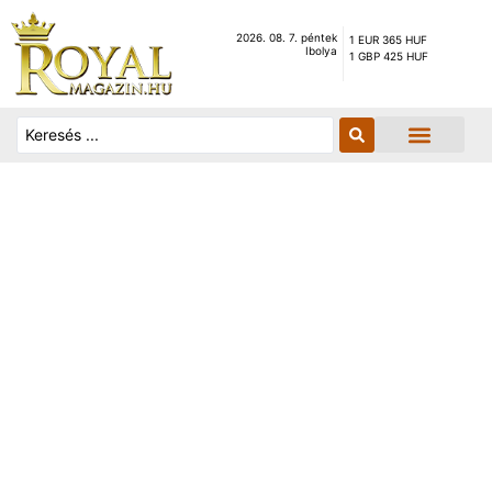
2026. 08. 7. péntek
1 EUR 365 HUF
Ibolya
1 GBP 425 HUF