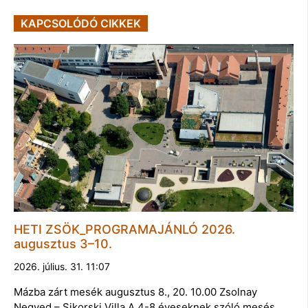
KAPCSOLÓDÓ CIKKEK
HETI ZSÖK_PROGRAMAJÁNLÓ 2026.
augusztus 3–10.
2026. július. 31. 11:07
Mázba zárt mesék augusztus 8., 20. 10.00 Zsolnay
Negyed – Sikorski Villa A 4-8 éveseknek szóló mesés