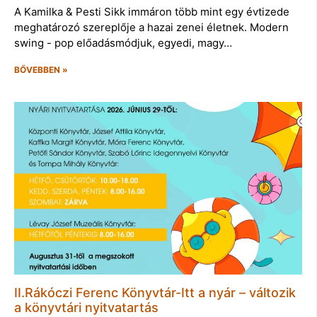
A Kamilka & Pesti Sikk immáron több mint egy évtizede
meghatározó szereplője a hazai zenei életnek. Modern
swing - pop előadásmódjuk, egyedi, magy…
BŐVEBBEN »
II.Rákóczi Ferenc Könyvtár-Itt a nyár – változik
a könyvtári nyitvatartás