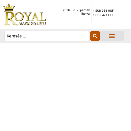
2026. 08. 7. péntek
1 EUR 364 HUF
Ibolya
1 GBP 424 HUF