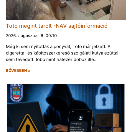
Toto megint tarolt -NAV sajtóinformáció
2026. augusztus. 6. 00:10
Még ki sem nyitották a ponyvát, Toto már jelzett. A
cigaretta- és kábítószerkereső szolgálati kutya ezúttal
sem tévedett: több mint hatezer doboz ille…
BŐVEBBEN »