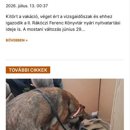
2026. július. 13. 00:37
Kitört a vakáció, véget ért a vizsgaidőszak és ehhez
igazodik a II. Rákóczi Ferenc Könyvtár nyári nyitvatartási
ideje is. A mostani változás június 29…
BŐVEBBEN »
TOVÁBBI CIKKEK