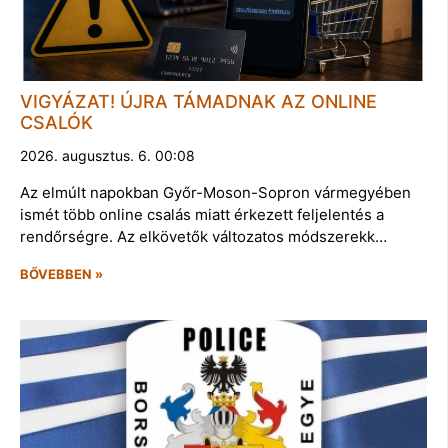
VIGYÁZAT! ÚJRA TÁMADNAK AZ ONLINE
CSALÓK
2026. augusztus. 6. 00:08
Az elmúlt napokban Győr-Moson-Sopron vármegyében
ismét több online csalás miatt érkezett feljelentés a
rendőrségre. Az elkövetők változatos módszerekk…
BŐVEBBEN »