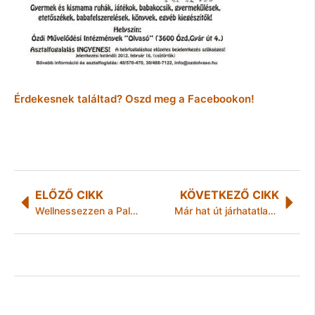
Érdekesnek találtad? Oszd meg a Facebookon!
ELŐZŐ CIKK
KÖVETKEZŐ CIKK
Wellnessezzen a Palotában!
Már hat út járhatatlan, és két települést elzárt a hó Borsod-Abaúj-Zemplénben