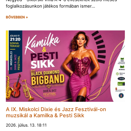
foglalkozásunkon játékos formában ismer…
BŐVEBBEN »
A IX. Miskolci Dixie és Jazz Fesztivál-on
muzsikál a Kamilka & Pesti Sikk
2026. július. 13. 18:11