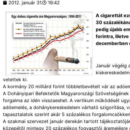
2012. január 31.
19:42
A cigarettát ez
30 százalékának
pedig újabb em
forintra, illet
decemberben d
Január végéig a
kiskereskedelmi
vetettek ki.
A kormány 20 milliárd forint többletbevételt vár az adóem
A Dohányipari Befektetők Magyarországi Szövetségének sz
forgalma az idén visszaeshet. A vertikum működését ugya
adóemelés, a dohánykereskedelem várható szigorítása, val
tapasztalatok szerint akár 5 százalékos forgalomcsökkené
A szakmai szervezet január derekán tartott tájékoztatójá
közepétől mintegy 20 százalékos fogyasztói áremelésre