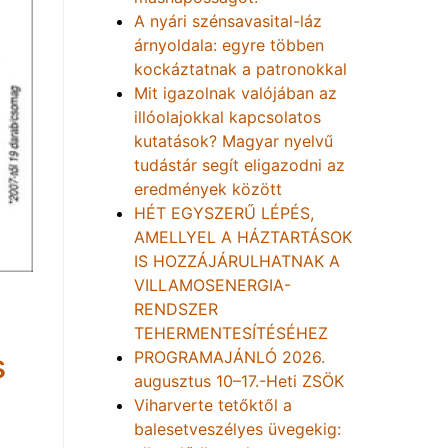
A nyári szénsavasital-láz
árnyoldala: egyre többen
kockáztatnak a patronokkal
Mit igazolnak valójában az
illóolajokkal kapcsolatos
kutatások? Magyar nyelvű
tudástár segít eligazodni az
eredmények között
HÉT EGYSZERŰ LÉPÉS,
AMELLYEL A HÁZTARTÁSOK
IS HOZZÁJÁRULHATNAK A
VILLAMOSENERGIA-
RENDSZER
TEHERMENTESÍTÉSÉHEZ
PROGRAMAJÁNLÓ 2026.
s
augusztus 10–17.-Heti ZSÖK
Viharverte tetőktől a
balesetveszélyes üvegekig: