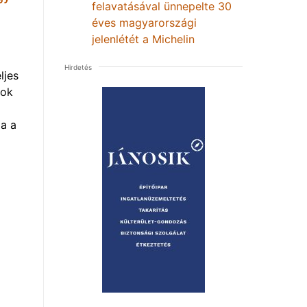
felavatásával ünnepelte 30
éves magyarországi
jelenlétét a Michelin
Hirdetés
ljes
mok
a a