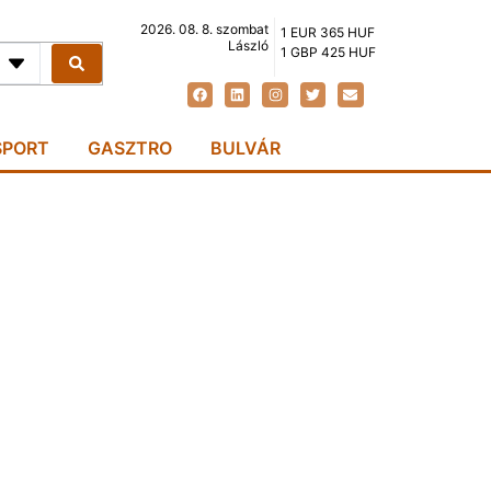
2026. 08. 8. szombat
1 EUR 365 HUF
László
1 GBP 425 HUF
SPORT
GASZTRO
BULVÁR