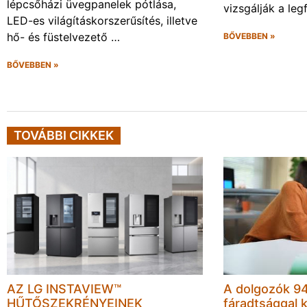
lépcsőházi üvegpanelek pótlása,
vizsgálják a leg
LED-es világításkorszerűsítés, illetve
hő- és füstelvezető …
BŐVEBBEN »
BŐVEBBEN »
TOVÁBBI CIKKEK
AZ LG INSTAVIEW™
A dolgozók 94
HŰTŐSZEKRÉNYEINEK
fáradtsággal 