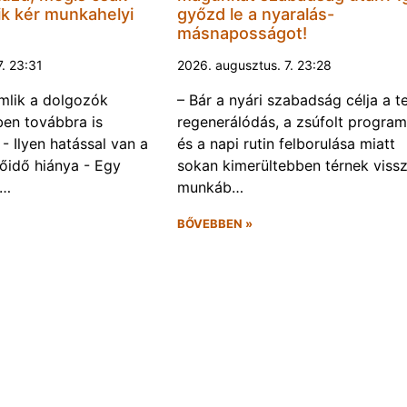
k kér munkahelyi
győzd le a nyaralás-
másnaposságot!
7. 23:31
2026. augusztus. 7. 23:28
omlik a dolgozók
– Bár a nyári szabadság célja a te
ben továbbra is
regenerálódás, a zsúfolt progra
- Ilyen hatással van a
és a napi rutin felborulása miatt
őidő hiánya - Egy
sokan kimerültebben térnek vissz
f…
munkáb…
BŐVEBBEN »