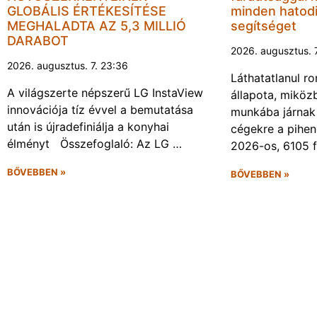
GLOBÁLIS ÉRTÉKESÍTÉSE
minden hatodi
MEGHALADTA AZ 5,3 MILLIÓ
segítséget
DARABOT
2026. augusztus. 
2026. augusztus. 7. 23:36
Láthatatlanul r
A világszerte népszerű LG InstaView
állapota, miköz
innovációja tíz évvel a bemutatása
munkába járnak 
után is újradefiniálja a konyhai
cégekre a pihen
élményt Összefoglaló: Az LG …
2026-os, 6105 
BŐVEBBEN »
BŐVEBBEN »