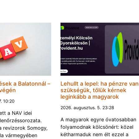
ések a Balatonnál –
Lehullt a lepel: ha pénzre van
 végén
szükségük, tőlük kérnek
leginkább a magyarok
7. 10:20
2026. augusztus. 5. 23:28
ett a NAV idei
A magyarok egyre óvatosabban
llenőrzéssorozata.
folyamodnak kölcsönért: közel
a a revizorok Somogy,
kétharmaduk nem élt ezzel a
la vármegyében