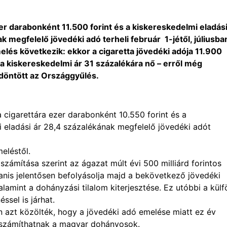
er darabonként 11.500 forint és a kiskereskedelmi eladási
 megfelelő jövedéki adó terheli február 1-jétől, júliusba
elés következik: ekkor a cigaretta jövedéki adója 11.900
ve a kiskereskedelmi ár 31 százalékára nő – erről még
öntött az Országgyűlés.
 cigarettára ezer darabonként 10.550 forint és a
 eladási ár 28,4 százalékának megfelelő jövedéki adót
eléstől.
ámítása szerint az ágazat múlt évi 500 milliárd forintos
nis jelentősen befolyásolja majd a bekövetkező jövedéki
amint a dohányzási tilalom kiterjesztése. Ez utóbbi a külfö
ssel is járhat.
n azt közölték, hogy a jövedéki adó emelése miatt ez év
 számíthatnak a magyar dohányosok.