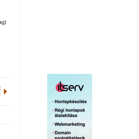
ag)
K
”