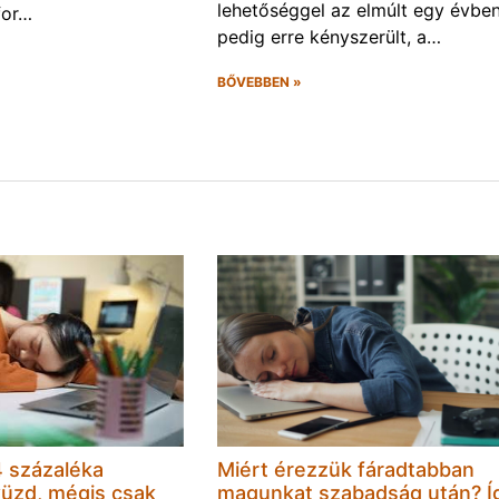
lehetőséggel az elmúlt egy évben
for…
pedig erre kényszerült, a…
BŐVEBBEN »
 százaléka
Miért érezzük fáradtabban
küzd, mégis csak
magunkat szabadság után? Í