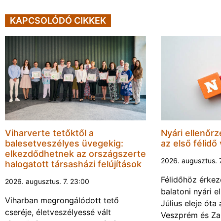
KAPCSOLÓDÓ CIKKEK
Viharverte tetőktől a
Nyári ellenőrz
balesetveszélyes üvegekig:
az első félidő
elkezdődhetnek az országszerte
2026. augusztus. 
halogatott társasházi felújítások
Félidőhöz érkez
2026. augusztus. 7. 23:00
balatoni nyári e
Viharban megrongálódott tető
Július eleje ót
cseréje, életveszélyessé vált
Veszprém és Za