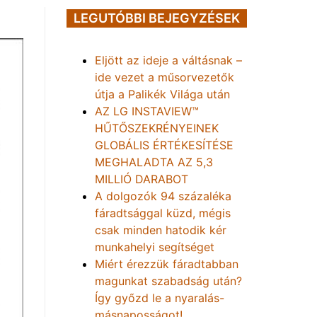
LEGUTÓBBI BEJEGYZÉSEK
Eljött az ideje a váltásnak –
ide vezet a műsorvezetők
útja a Palikék Világa után
AZ LG INSTAVIEW™
HŰTŐSZEKRÉNYEINEK
GLOBÁLIS ÉRTÉKESÍTÉSE
MEGHALADTA AZ 5,3
MILLIÓ DARABOT
A dolgozók 94 százaléka
fáradtsággal küzd, mégis
csak minden hatodik kér
munkahelyi segítséget
Miért érezzük fáradtabban
magunkat szabadság után?
Így győzd le a nyaralás-
másnaposságot!