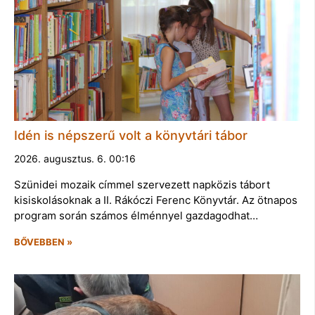
Idén is népszerű volt a könyvtári tábor
2026. augusztus. 6. 00:16
Szünidei mozaik címmel szervezett napközis tábort
kisiskolásoknak a II. Rákóczi Ferenc Könyvtár. Az ötnapos
program során számos élménnyel gazdagodhat…
BŐVEBBEN »