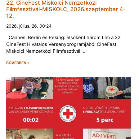
22. CineFest Miskolci Nemzetközi
Filmfesztivál-MISKOLC, 2026.szeptember 4-
12.
2026. július. 26. 00:24
Cannes, Berlin és Peking: elsőként három film a 22.
CineFest Hivatalos Versenyprogramjából CineFest
Miskolci Nemzetközi Filmfesztivál, …
BŐVEBBEN »