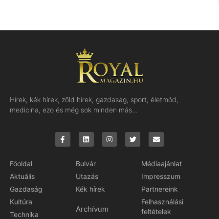
Hírek, kék hírek, zöld hírek, gazdaság, sport, életmód,
medicina, ezo és még sok minden más…
Főoldal
Bulvár
Médiaajánlat
Aktuális
Utazás
Impresszum
Gazdaság
Kék hírek
Partnereink
Kultúra
Felhasználási
Archívum
feltételek
Technika