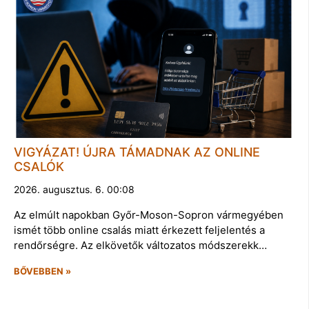
VIGYÁZAT! ÚJRA TÁMADNAK AZ ONLINE
CSALÓK
2026. augusztus. 6. 00:08
Az elmúlt napokban Győr-Moson-Sopron vármegyében
ismét több online csalás miatt érkezett feljelentés a
rendőrségre. Az elkövetők változatos módszerekk…
BŐVEBBEN »