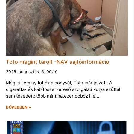
Toto megint tarolt -NAV sajtóinformáció
2026. augusztus. 6. 00:10
Még ki sem nyitották a ponyvát, Toto már jelzett. A
cigaretta- és kábítószerkereső szolgálati kutya ezúttal
sem tévedett: több mint hatezer doboz ille…
BŐVEBBEN »