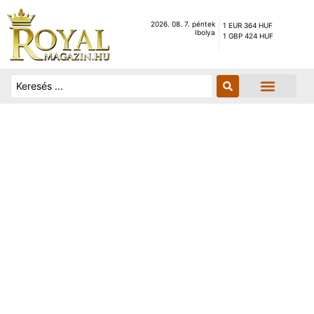
2026. 08. 7. péntek
1 EUR 364 HUF
Ibolya
1 GBP 424 HUF