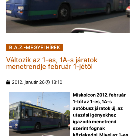
B.A.Z.-MEGYEI HÍREK
Változik az 1-es, 1A-s járatok
menetrendje február 1-jétől
2012. január 26.
18:10
Miskolcon 2012. február
1-től az 1-es, 1A-s
autóbusz járatok új, az
utazási igényekhez
igazodó menetrend
szerint fognak
közlekedni. Mivel az 1-es