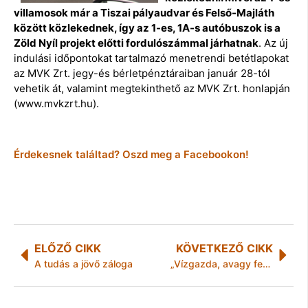
villamosok már a Tiszai pályaudvar és Felső-Majláth
között közlekednek, így az 1-es, 1A-s autóbuszok is a
Zöld Nyíl projekt előtti fordulószámmal járhatnak
.
Az új
indulási időpontokat tartalmazó menetrendi betétlapokat
az MVK Zrt. jegy-és bérletpénztáraiban január 28-tól
vehetik át, valamint megtekinthető az MVK Zrt. honlapján
(www.mvkzrt.hu).
Érdekesnek találtad? Oszd meg a Facebookon!
ELŐZŐ CIKK
KÖVETKEZŐ CIKK
A tudás a jövő záloga
„Vízgazda, avagy fenntartható vízgazdálkodás a településen és a háztartásban“