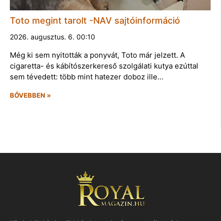
Toto megint tarolt -NAV sajtóinformáció
2026. augusztus. 6. 00:10
Még ki sem nyitották a ponyvát, Toto már jelzett. A
cigaretta- és kábítószerkereső szolgálati kutya ezúttal
sem tévedett: több mint hatezer doboz ille…
BŐVEBBEN »