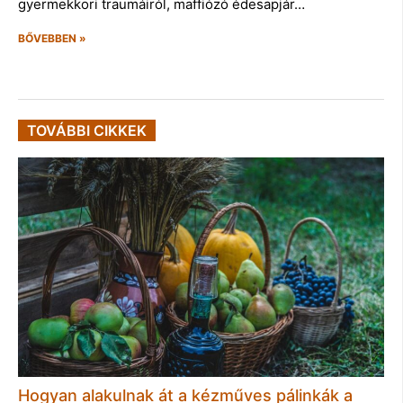
gyermekkori traumáiról, maffiózó édesapjár…
BŐVEBBEN »
TOVÁBBI CIKKEK
Hogyan alakulnak át a kézműves pálinkák a