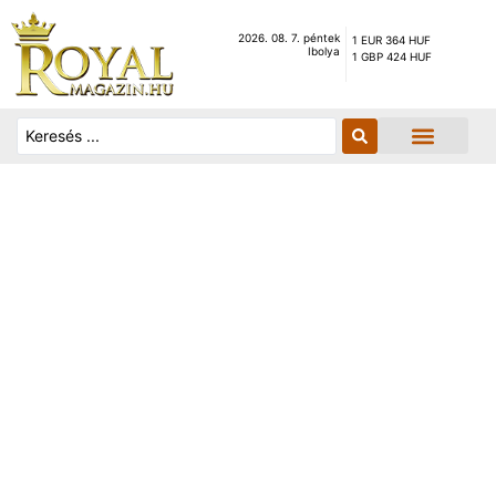
2026. 08. 7. péntek
1 EUR 364 HUF
Ibolya
1 GBP 424 HUF