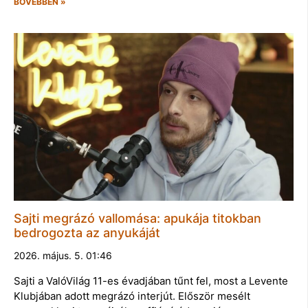
BŐVEBBEN »
Sajti megrázó vallomása: apukája titokban
bedrogozta az anyukáját
2026. május. 5. 01:46
Sajti a ValóVilág 11-es évadjában tűnt fel, most a Levente
Klubjában adott megrázó interjút. Először mesélt