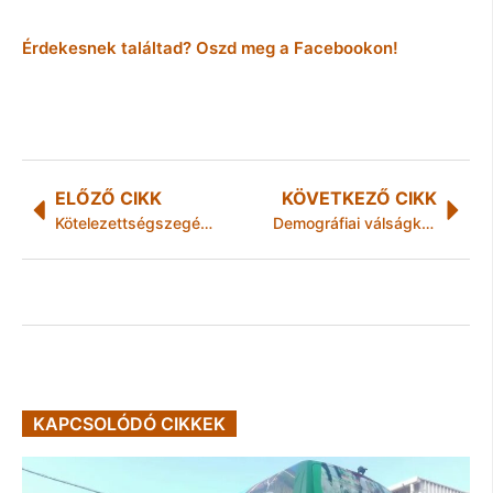
Érdekesnek találtad? Oszd meg a Facebookon!
ELŐZŐ CIKK
KÖVETKEZŐ CIKK
Kötelezettségszegési eljárás Magyarország ellen
Demográfiai válságkezelés Fidesz módra: dolgozzanak az idősek
KAPCSOLÓDÓ CIKKEK