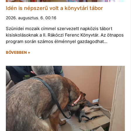
Idén is népszerű volt a könyvtári tábor
2026. augusztus. 6. 00:16
Szünidei mozaik címmel szervezett napközis tábort
kisiskolásoknak a II. Rákóczi Ferenc Könyvtár. Az ötnapos
program során számos élménnyel gazdagodhat…
BŐVEBBEN »