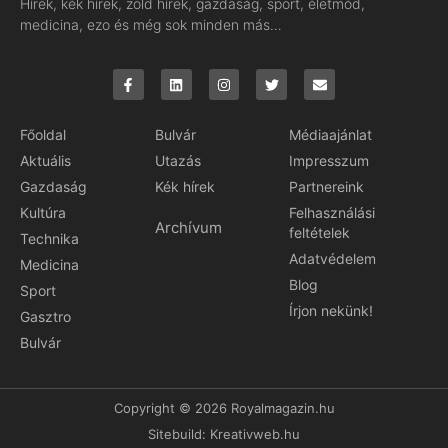
Hírek, kék hírek, zöld hírek, gazdaság, sport, életmód,
medicina, ezo és még sok minden más…
Főoldal
Bulvár
Médiaajánlat
Aktuális
Utazás
Impresszum
Gazdaság
Kék hírek
Partnereink
Kultúra
Felhasználási
Archívum
feltételek
Technika
Adatvédelem
Medicina
Blog
Sport
Írjon nekünk!
Gasztro
Bulvár
Copyright © 2026 Royalmagazin.hu
Sitebuild:
Kreativweb.hu