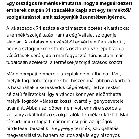
Egy országos felmérés kimutatta, hogy a megkérdezett
emberek csupán 31 százaléka kapja azt egy terméktől/
szolgáltatástól, amit szlogenjük üzenetében ígérnek
.
A válaszadók 74 százaléka támaszt előzetes elvárásokat
a termék/szolgáltatás iránt a cég/vállalat szlogenje
alapján. A kutatás elemzéséből egyértelműen kiderült,
hogy a szlogeneknek fontos ösztönző szerepük van a
vásárlások során, de a mai fogyasztói társadalom már
tudatosan szelektál a termékek/szolgáltatások között.
Már a pompeji emberek is kaptak némi útbaigazítást,
melyik fogadóba térjenek be, hiszen már abban a korban
is használtak a kereskedők cégéreket, illetve reklám
célzatú feliratokat. Így a vándor könnyen eldönthette,
melyik fogadót válassza koszt-kvártély igénybevétele
gyanánt. Abban az időben nem volt ennyire szoros a
verseny a különböző szolgáltatók, termékek között. Mai
társadalmunk tagjait már nem csupán az újságok
hirdetései beszélik rá egy-egy termék, szolgáltatás
megvásárlására, hanem az utca zaja is egy bizonyos