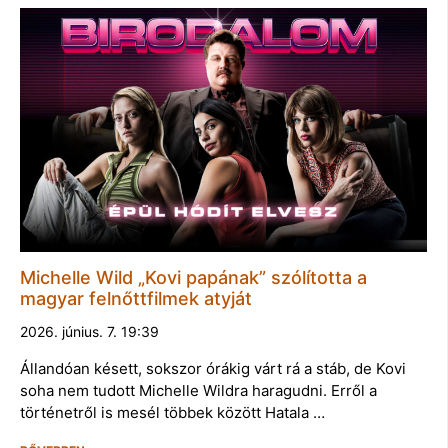
Michelle Wild „Kovi papának” szólította a
magyar felnőttfilmek atyját
2026. június. 7. 19:39
Állandóan késett, sokszor órákig várt rá a stáb, de Kovi
soha nem tudott Michelle Wildra haragudni. Erről a
történetről is mesél többek között Hatala …