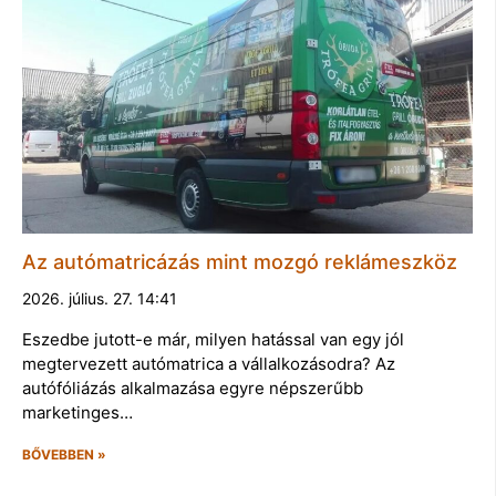
Az autómatricázás mint mozgó reklámeszköz
2026. július. 27. 14:41
Eszedbe jutott-e már, milyen hatással van egy jól
megtervezett autómatrica a vállalkozásodra? Az
autófóliázás alkalmazása egyre népszerűbb
marketinges…
BŐVEBBEN »