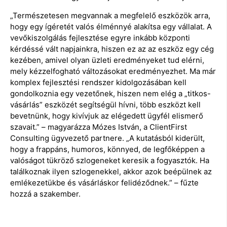
„Természetesen megvannak a megfelelő eszközök arra,
hogy egy ígéretét valós élménnyé alakítsa egy vállalat. A
vevőkiszolgálás fejlesztése egyre inkább központi
kérdéssé vált napjainkra, hiszen ez az az eszköz egy cég
kezében, amivel olyan üzleti eredményeket tud elérni,
mely kézzelfogható változásokat eredményezhet. Ma már
komplex fejlesztési rendszer kidolgozásában kell
gondolkoznia egy vezetőnek, hiszen nem elég a „titkos-
vásárlás” eszközét segítségül hívni, több eszközt kell
bevetnünk, hogy kivívjuk az elégedett ügyfél elismerő
szavait.” – magyarázza Mózes István, a ClientFirst
Consulting ügyvezető partnere. „A kutatásból kiderült,
hogy a frappáns, humoros, könnyed, de legfőképpen a
valóságot tükröző szlogeneket keresik a fogyasztók. Ha
találkoznak ilyen szlogenekkel, akkor azok beépülnek az
emlékezetükbe és vásárláskor felidéződnek.” – fűzte
hozzá a szakember.