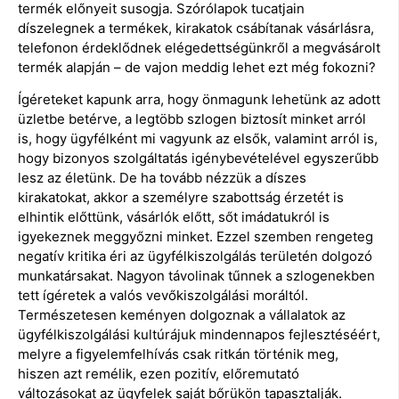
termék előnyeit susogja. Szórólapok tucatjain
díszelegnek a termékek, kirakatok csábítanak vásárlásra,
telefonon érdeklődnek elégedettségünkről a megvásárolt
termék alapján – de vajon meddig lehet ezt még fokozni?
Ígéreteket kapunk arra, hogy önmagunk lehetünk az adott
üzletbe betérve, a legtöbb szlogen biztosít minket arról
is, hogy ügyfélként mi vagyunk az elsők, valamint arról is,
hogy bizonyos szolgáltatás igénybevételével egyszerűbb
lesz az életünk. De ha tovább nézzük a díszes
kirakatokat, akkor a személyre szabottság érzetét is
elhintik előttünk, vásárlók előtt, sőt imádatukról is
igyekeznek meggyőzni minket. Ezzel szemben rengeteg
negatív kritika éri az ügyfélkiszolgálás területén dolgozó
munkatársakat. Nagyon távolinak tűnnek a szlogenekben
tett ígéretek a valós vevőkiszolgálási moráltól.
Természetesen keményen dolgoznak a vállalatok az
ügyfélkiszolgálási kultúrájuk mindennapos fejlesztéséért,
melyre a figyelemfelhívás csak ritkán történik meg,
hiszen azt remélik, ezen pozitív, előremutató
változásokat az ügyfelek saját bőrükön tapasztalják.