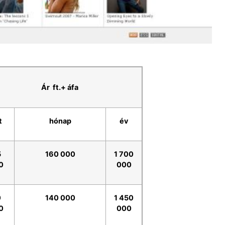
Ár ft.+ áfa
t
hónap
év
5
160 000
1 700
0
000
0
140 000
1 450
0
000