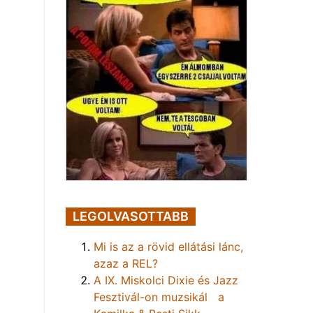
LEGOLVASOTTABB
Mi is az a rövid ellátási lánc,
azaz a REL?
A IX. Miskolci Dixie és Jazz
Fesztivál-on muzsikál a