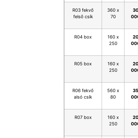
R03 fekvő
360 x
3
felső csík
70
00
R04 box
160 x
2
250
00
R05 box
160 x
2
250
00
R06 fekvő
560 x
3
alsó csík
80
00
R07 box
160 x
2
250
00