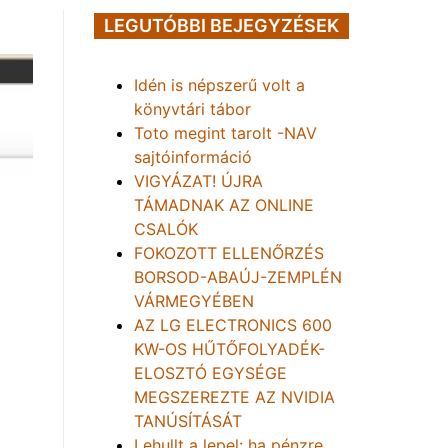
LEGUTÓBBI BEJEGYZÉSEK
Idén is népszerű volt a
könyvtári tábor
Toto megint tarolt -NAV
sajtóinformáció
VIGYÁZAT! ÚJRA
TÁMADNAK AZ ONLINE
CSALÓK
FOKOZOTT ELLENŐRZÉS
BORSOD-ABAÚJ-ZEMPLÉN
VÁRMEGYÉBEN
AZ LG ELECTRONICS 600
KW-OS HŰTŐFOLYADÉK-
ELOSZTÓ EGYSÉGE
MEGSZEREZTE AZ NVIDIA
TANÚSÍTÁSÁT
Lehullt a lepel: ha pénzre