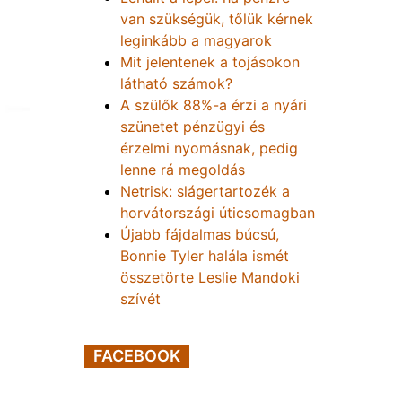
van szükségük, tőlük kérnek
leginkább a magyarok
Mit jelentenek a tojásokon
látható számok?
A szülők 88%-a érzi a nyári
szünetet pénzügyi és
érzelmi nyomásnak, pedig
lenne rá megoldás
Netrisk: slágertartozék a
horvátországi úticsomagban
Újabb fájdalmas búcsú,
Bonnie Tyler halála ismét
összetörte Leslie Mandoki
szívét
FACEBOOK