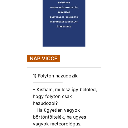
NAP VICCE
1) Folyton hazudozik
——————–
– Kisfiam, mi lesz így belőled,
hogy folyton csak
hazudozol?
– Ha ügyetlen vagyok
börtöntöltelék, ha ügyes
vagyok meteorológus,