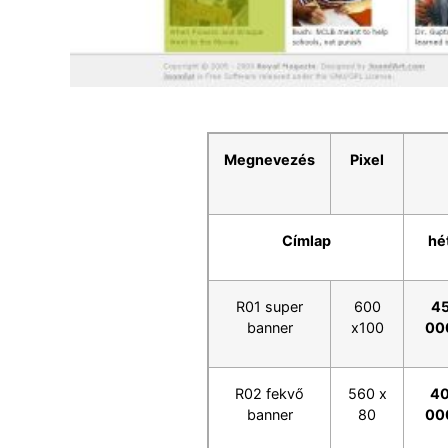
Megnevezés
Pixel
Címlap
hé
R01 super
600
4
banner
x100
00
R02 fekvő
560 x
4
banner
80
00