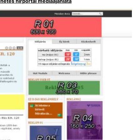
netes hírportál médiaajánlata