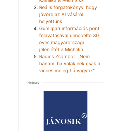
Kamilka & Pesti Sikk
Reális forgatókönyv, hogy
jövőre az AI vásárol
helyettünk
Gumiipari információs pont
felavatásával ünnepelte 30
éves magyarországi
jelenlétét a Michelin
Radics Zsombor: „Nem
bánom, ha valakinek csak a
vicces meleg fiú vagyok”
Hirdetés