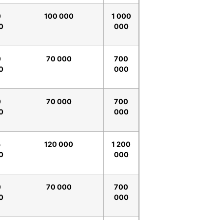
0
100 000
1 000
0
000
0
70 000
700
0
000
0
70 000
700
0
000
5
120 000
1 200
0
000
0
70 000
700
0
000