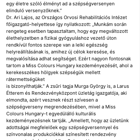
egy életre szóló élményt ad a szépségversenyen
elinduló versenyzőknek.”
Dr. Ari Lajos, az Országos Orvosi Rehabilitációs Intézet
főigazgató-helyettese így nyilatkozott: „Munkám során
rengeteg esetben tapasztaltam, hogy egy megváltozott
élethelyzetben a fizikai gyógyuláshoz vezető úton
rendkívül fontos szerepe van a lelki egészség
helyreállításának is, amihez új célok keresése, és
megvalósítása adhat segítséget. Ezért nagyon fontosnak
tartom a Miss Colours Hungary kezdeményezését, ahol a
kerekesszékes hölgyek szépségük mellett
rátermettségüket
is bizonyíthatják.” A zsűri tagja Murga György is, a Larus
Étterem és Rendezvényközpont üzletág igazgatója, aki
elmondta, azért vesznek részt szívesen a
szépségverseny megrendezésében, mivel a Miss
Colours Hungary-t egyedülálló kulturális
kezdeményezésnek tartják. „Amellett, hogy az üzletünk
adottságai megfelelőek egy szépségversennyel és
színvonalas produkciókkal színesített rendezvény