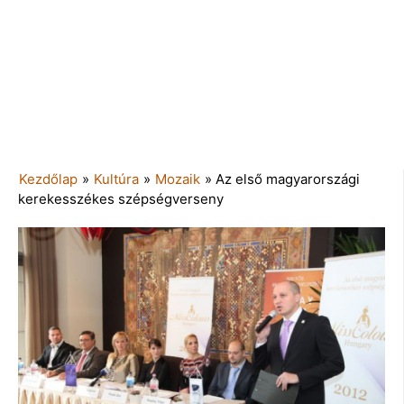
Kezdőlap
»
Kultúra
»
Mozaik
»
Az első magyarországi
kerekesszékes szépségverseny