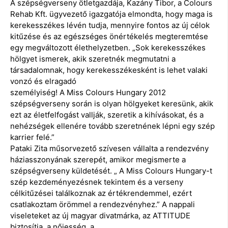
A szépségverseny ötletgazdája, Kazány Tibor, a Colours
Rehab Kft. ügyvezető igazgatója elmondta, hogy maga is
kerekesszékes lévén tudja, mennyire fontos az új célok
kitűzése és az egészséges önértékelés megteremtése
egy megváltozott élethelyzetben. „Sok kerekesszékes
hölgyet ismerek, akik szeretnék megmutatni a
társadalomnak, hogy kerekesszékesként is lehet valaki
vonzó és elragadó
személyiség! A Miss Colours Hungary 2012
szépségverseny során is olyan hölgyeket keresünk, akik
ezt az életfelfogást vallják, szeretik a kihívásokat, és a
nehézségek ellenére tovább szeretnének lépni egy szép
karrier felé.”
Pataki Zita műsorvezető szívesen vállalta a rendezvény
háziasszonyának szerepét, amikor megismerte a
szépségverseny küldetését. „ A Miss Colours Hungary-t
szép kezdeményezésnek tekintem és a verseny
célkitűzései találkoznak az értékrendemmel, ezért
csatlakoztam örömmel a rendezvényhez.” A nappali
viseleteket az új magyar divatmárka, az ATTITUDE
biztosítja, a nőiesség, a