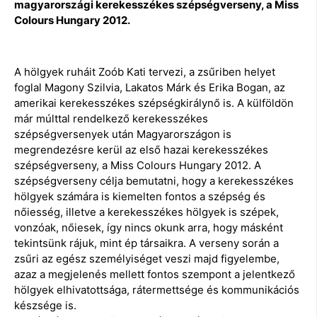
magyarországi kerekesszékes szépségverseny, a Miss
Colours Hungary 2012.
A hölgyek ruháit Zoób Kati tervezi, a zsűriben helyet
foglal Magony Szilvia, Lakatos Márk és Erika Bogan, az
amerikai kerekesszékes szépségkirálynő is. A külföldön
már múlttal rendelkező kerekesszékes
szépségversenyek után Magyarországon is
megrendezésre kerül az első hazai kerekesszékes
szépségverseny, a Miss Colours Hungary 2012. A
szépségverseny célja bemutatni, hogy a kerekesszékes
hölgyek számára is kiemelten fontos a szépség és
nőiesség, illetve a kerekesszékes hölgyek is szépek,
vonzóak, nőiesek, így nincs okunk arra, hogy másként
tekintsünk rájuk, mint ép társaikra. A verseny során a
zsűri az egész személyiséget veszi majd figyelembe,
azaz a megjelenés mellett fontos szempont a jelentkező
hölgyek elhivatottsága, rátermettsége és kommunikációs
készsége is.