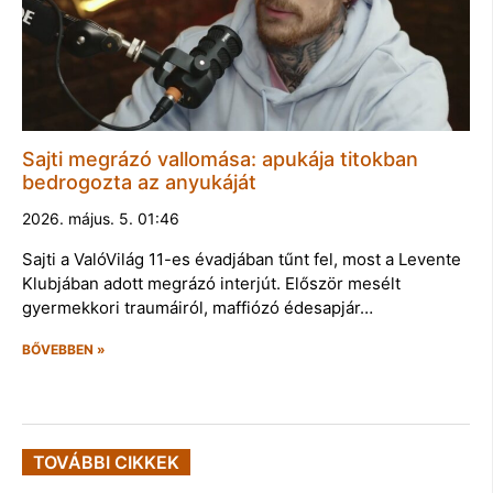
Sajti megrázó vallomása: apukája titokban
bedrogozta az anyukáját
2026. május. 5. 01:46
Sajti a ValóVilág 11-es évadjában tűnt fel, most a Levente
Klubjában adott megrázó interjút. Először mesélt
gyermekkori traumáiról, maffiózó édesapjár…
BŐVEBBEN »
TOVÁBBI CIKKEK