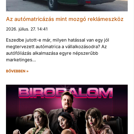
Az autómatricázás mint mozgó reklámeszköz
2026. július. 27. 14:41
Eszedbe jutott-e már, milyen hatással van egy jól
megtervezett autómatrica a vállalkozásodra? Az
autófóliázás alkalmazása egyre népszerűbb
marketinges…
BŐVEBBEN »