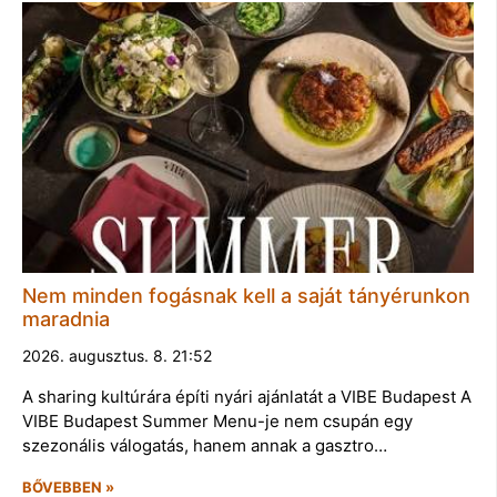
Nem minden fogásnak kell a saját tányérunkon
maradnia
2026. augusztus. 8. 21:52
A sharing kultúrára építi nyári ajánlatát a VIBE Budapest A
VIBE Budapest Summer Menu-je nem csupán egy
szezonális válogatás, hanem annak a gasztro…
BŐVEBBEN »