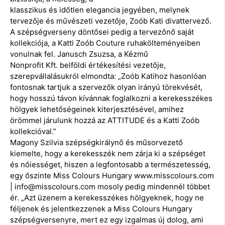
klasszikus és időtlen elegancia jegyében, melynek
tervezője és művészeti vezetője, Zoób Kati divattervező.
A szépségverseny döntősei pedig a tervezőnő saját
kollekciója, a Katti Zoób Couture ruhakölteményeiben
vonulnak fel. Janusch Zsuzsa, a Kézmű
Nonprofit Kft. belföldi értékesítési vezetője,
szerepvállalásukról elmondta: „Zoób Katihoz hasonlóan
fontosnak tartjuk a szervezők olyan irányú törekvését,
hogy hosszú távon kívánnak foglalkozni a kerekesszékes
hölgyek lehetőségeinek kiterjesztésével, amihez
örömmel járulunk hozzá az ATTITUDE és a Katti Zoób
kollekcióval.”
Magony Szilvia szépségkirálynő és műsorvezető
kiemelte, hogy a kerekesszék nem zárja ki a szépséget
és nőiességet, hiszen a legfontosabb a természetesség,
egy őszinte Miss Colours Hungary www.misscolours.com
| info@misscolours.com mosoly pedig mindennél többet
ér. „Azt üzenem a kerekesszékes hölgyeknek, hogy ne
féljenek és jelentkezzenek a Miss Colours Hungary
szépségversenyre, mert ez egy izgalmas új dolog, ami