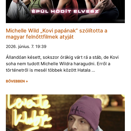
Michelle Wild „Kovi papának” szólította a
magyar felnőttfilmek atyját
2026. június. 7. 19:39
Állandóan késett, sokszor órákig várt rá a stáb, de Kovi
soha nem tudott Michelle Wildra haragudni. Erről a
történetről is mesél többek között Hatala …
BŐVEBBEN »