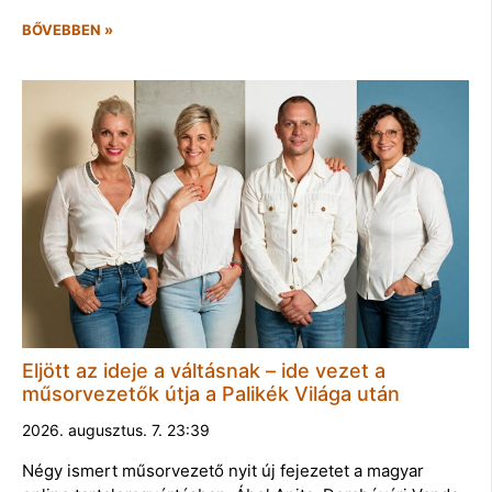
BŐVEBBEN »
Eljött az ideje a váltásnak – ide vezet a
műsorvezetők útja a Palikék Világa után
2026. augusztus. 7. 23:39
Négy ismert műsorvezető nyit új fejezetet a magyar