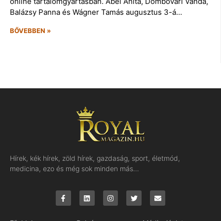
online tartalomgyártásban. Ábel Anita, Dombóvári Vanda,
Balázsy Panna és Wágner Tamás augusztus 3-á…
BŐVEBBEN »
Hírek, kék hírek, zöld hírek, gazdaság, sport, életmód,
medicina, ezo és még sok minden más…